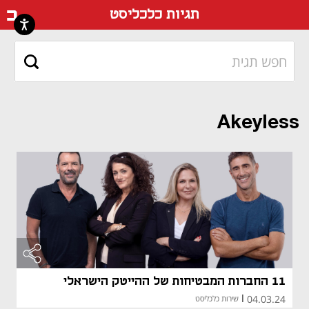
דף ה
תגיות כלכליסט
Akeyless
11 החברות המבטיחות של ההייטק הישראלי
04.03.24
|
שירות כלכליסט