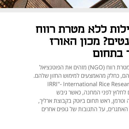
לות ללא מטרת רווח
טים? מכון האורז
 בתחום
בעולם של ימינו, גם ארגונים ללא מטרת רווח (NGO) מזהים את הפוטנציאל
ם, כחלק מהאמצעים למימוש החזון שלהם.
 הבינלאומי לחקר האורז (IRRI"- International Rice Research
 שנים לחלוץ לפני המחנה, כאשר גיבש
ל-NGO. ד"ר הדסה וטרמן, ראש תחום ביוטק בקבוצת ארליך,
האתגרים, על התגובות של גופים אחרים