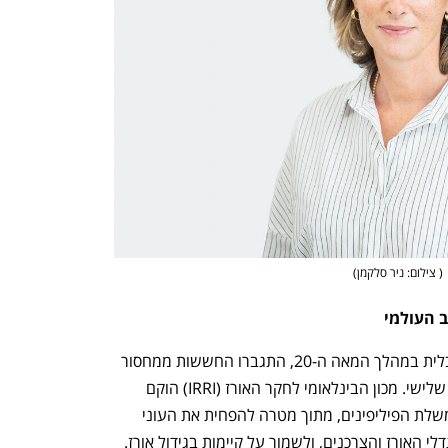
(
 צילום: ניר סלקמן
)
על רקע הגידול המואץ והאוכלוסייה הגלובלית במהלך המאה ה-20, התגברו החששות ממחסור 
עולמי חמור במזון, במיוחד במדינות עולם שלישי. מכון הבינלאומי לחקר האורז (IRRI) הוקם 
ב-1960, בסיוע קרן פורד וקרן רוקפלר וממשלת הפיליפינים, מתוך מטרה להפחית את העוני 
והרעב בעולם, לשפר את בריאותם של מגדלי האורז והצרכנים, ולשמור על קיימות בגידול אורז. 