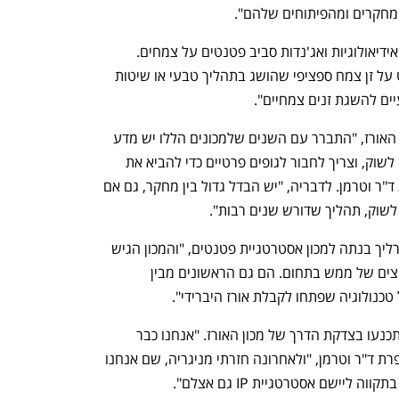
המחקרים ומהפיתוחים שלהם".
באופן כללי, אומרת ד"ר וטרמן, "יש הרבה אידיאולוגיות ואג'נדות סביב פטנטים על צמחים. 
באירופה, למשל, אין אפשרות לקבל פטנט על זן צמח ספציפי שהושג בתהליך טבעי או שיטות 
יים להשגת זנים צמחיים".
למרות המחלוקת שעורר המהלך של מכון האורז, "התברר עם השנים שלמכונים הללו יש מדע 
מצויין אך לא את היכולות להביא זרע חדש לשוק, וצריך לחבור לגופים פרטיים כדי להביא את 
המחקר התיאורטי למוצר משווק", מספרת ד"ר וטרמן. לדבריה, "יש הבדל גדול בין מחקר, גם אם 
לשוק, תהליך שדורש שנים רבות". 
כחלק מהעבודה עם מכון האורז, קבוצת ארליך בנתה למכון אסטרטגיית פטנטים, "והמכון הגיש 
מספר פטנטים במשך השנים. הם היו חלוצים של ממש בתחום. הם גם הראשונים מבין 
טכנולוגיה שפתחו לקבלת אורז היברידי".
בעקבות ההצלחה, המכונים האחרים השתכנעו בצדקת הדרך של מכון האורז. "אנחנו כבר 
עובדים עם המכון לחקר גידולי דגים", מספרת ד"ר וטרמן, "ולאחרונה חזרתי מניגריה, שם אנחנו 
ליישם אסטרטגיית IP גם אצלם".