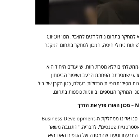
בין היתר, הקבוצה כוללת מכון WorldFish למחקר בתחום גידול דגים למאכל, מכון CIFOR 
המתמקד בתחום הייעור, מכון CIMMYT לפיתוח גידולי חיטה, המכון למחקר בתחום המקנה 
כל מכוני המחקר הם NGOs, ארגונים לא-ממשלתיים ללא מטרת רווח, שייעודם היחיד הוא 
פיתוח החקלאות ומוצרים מבוססי מחקר מדעי שמטרתם הפחתת הרעב ושיפור הביטחון 
התזונתי. המכונים מקבלים תרומות מהקרנות הפילנתרופיות הגדולות בעולם, כגון הקרן של ביל 
וני המחקר הנוספים וביוזמות נוספות בתחום.
ד"ר הדסה וטרמן מספרת כי "לפני 8 שנים פנו אלינו ממחלקת ה-Business Development 
של מכון האורז, ואמרו שהם רוצים לבנות אסטרטגיית פטנטים". לדבריה, "התגובה משאר 
המכונים היתה לא פשוטה. נציגי המכונים התרעמו וטענו שהמטרה של הגופים האלו היא 