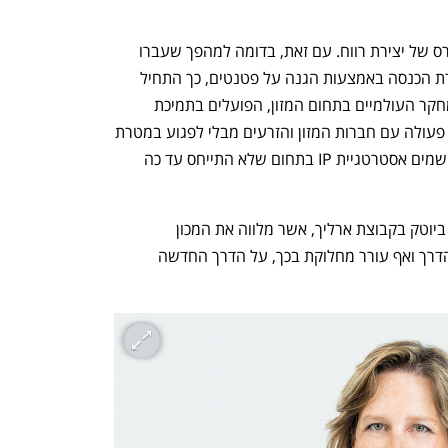
פטנטים משויכים לרוב לגופים בעלי אינטרס של יצירת רווח. עם זאת, בדומה למהפך שעברו 
האוניברסיטאות בגיבוש אסטרטגיות ליצירת הכנסה באמצעות הגנה על פטנטים, כך התחיל 
בשנים האחרונות תהליך דומה במכוני המחקר העולמיים בתחום המזון, הפועלים בתמיכת 
האו"ם וקרנות פילנתרופיות. איך משתפים פעולה עם חברות המזון והזרעים מבלי לפגוע במטרת 
העל של הפחתת הרעב בעולם? וכיצד מיישמים אסטרטגיית IP בתחום שלא התייחס עד כה 
שוחחנו עם ד"ר הדסה וטרמן, ראש תחום ביוטק בקבוצת ארליך, אשר מלווה את המכון 
הבינלאומי לחקר האורז, הגוף שפרץ את הדרך ואף עורר מחלוקת בכך, על הדרך החדשה 