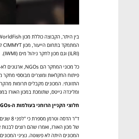
(ILRI) וגם מכון לחקר ניהול מים (IWMI).
ומלינדה גייטס, שתומכת במכון האורז במכ
חלוצי הקניין הרוחני בעולמות ה-NGOs – מכון האורז פרץ את הדרך