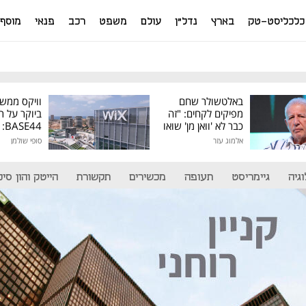
כלכליסט-טק
בארץ
נדל"ן
עולם
משפט
רכב
פנאי
מוסף
באלטשולר שחם
וויקס ממש
מפיקים לקחים: "זה
ביוקר על ר
כבר לא 'וואן מן' שואו
44
של גילעד"
אלמוג עזר
סופי שולמן
מיליון דולר
גיה
גיימריסט
תעופה
מכשירים
תקשורת
הייטק והון סיכו