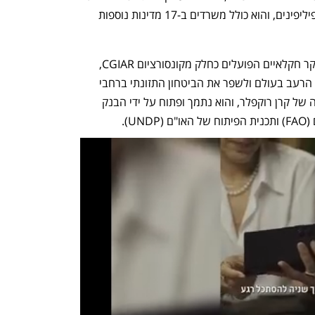
המשרדים הראשיים של המכון נמצאים בפיליפינים, והוא כולל משרדים ב-17 מדינות נוספות 
המכון הוא חלק מקבוצה של 15 מכוני מחקר חקלאיים הפועלים כחלק מקונסורציום CGIAR, 
שהוקם ב-1971 מתוך מטרה להפחית את הרעב בעולם ולשפר את הביטחון התזונתי ברחבי 
העולם. הקונסורציום הוקם בעקבות הצעה של קרן רוקפלר, והוא נתמך ופתוח על ידי הבנק 
). 