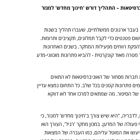
בדומה למהפך של מרכזי הרווח באוניברסיטאות – התהליך דורש 'חינוך מחדש' למגזר 
נפתח בכרטיסייה חדשה
נפתח בכרטיסייה חדשה
ד"ר וטרמן מספרת כי "האוניברסיטאות היו בעבר ארגונים ממשלתיים, שעברו תהליך בשנות 
ה-80 של המאה הקודמת, כאשר החלו לרשום פטנטים כדי לקבל תמלוגים, תקציבים ותרומות. 
כיום הן מנהלות חברות מסחור הפועלות להפקת רווחים מפעילות המחקר. בשנים האחרונות 
התחיל תהליך דומה במכוני המחקר, מתוך מטרה מאוד קונקרטית - להביא פתרונות מוכווני-מדע 
ענף במתח גבוה
מדברים כלכלה, עסקים ומה שב
עם זאת, הניסיון להלביש את פתרון הקמת חברות מסחור של האוניברסיטאות לא התאים 
למכונים, מספרת ד"ר וטרמן. "אנחנו מיישמים פתרונות קטנים בכל שלב. כל התחום נמצא עדיין 
בתהליך בנייה, אף אחד לא יודע מה הסוף של הסיפור. מה שמתאים למרכז אחד לאו דווקא 
המסקנה היחידה שמתאימה לכל המכונים, לדבריה, "היא שיש צורך ב'חינוך מחדש' למגזר, כי 
אי אפשר להגיש בקשה לפטנט בלי שיתוף פעולה של המדען. במכון מחקר 'רגיל', הצורך הוא 
לשכנע את האחראי ולוודא שכל החוקרים יעשו את המוטל עליהם, כמו העברה של המצאות 