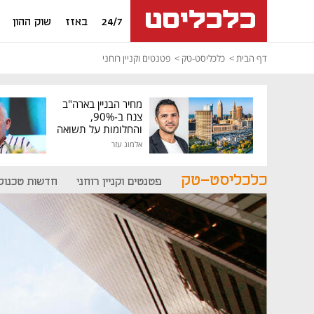
24/7
באזז
שוק ההון
דף הבית
כלכליסט-טק
פטנטים וקניין רוחני
מחיר הבניין בארה"ב
צנח ב-90%,
והחלומות על תשואה
גבוהה התנפצו
אלמוג עזר
כלכליסט-טק
פטנטים וקניין רוחני
חדשות טכנולו