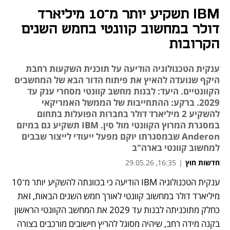
IBM תשקיע יותר מ־10 מיליארד
דולר במחשוב קוונטי בחמש השנים
הקרובות
ענקית הטכנולוגיה הודיעה על תוכנית השקעות רחבת
היקף שנועדה להאיץ את פיתוח הדור הבא של המחשבים
הקוונטיים. היעד: לבנות מחשב קוונטי מסחרי ענק עד
2029. ברקע: ההתחייבות של הממשל האמריקאי
להשקיע 2 מיליארד דולר בחברות הפועלות בתחום
במסגרת המרוץ הקוונטי מול סין. IBM תשקיע גם במיזם
Anderon שבמסגרתו יוקם מפעל ייעודי לייצור שבבים
למחשוב קוונטי בארה"ב
חדשות חוץ
|
16:35, 29.05.26
ענקית הטכנולוגיה IBM הודיעה כי בכוונתה להשקיע יותר מ־10 
נפתח בכרטיסייה חדשה
מיליארד דולר במחשוב קוונטי לאורך חמש השנים הבאות, זאת 
כחלק מתוכניתה לבנות עד 2029 את המחשב הקוונטי הראשון 
בקנה מידה רחב, שיהיה מסוגל להריץ חישובים מורכבים בצורה 