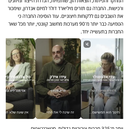
המחקר והפיתוח, הוצאות הון, שותפויות, הגדלת הייצור ומיזוגים 
ורכישות. החברה גם תזרים מיליארד דולר למיזם אנדרון, שימכור 
את השבבים גם ללקוחות חיצוניים. עוד הוסיפה החברה כי 
הטמיעה כבר יותר מ־90 מערכות מחשוב קוונטי, יותר מכל שאר 
החברות בתעשייה יחד.
חינוך הוא המשישמה של החיים שלי - V
זה שינה לי את החיים: איך עידו איז'ק הופך את הסמארטפון לכלי צילום מקצועי_v
אין שעה שלא התעסקתי במשבר - טל אלכסנדרוביץ’ שגב מנהלת משברים
יותר מ־325 חברות ציבוריות גדולות, סטארט־אפים, 