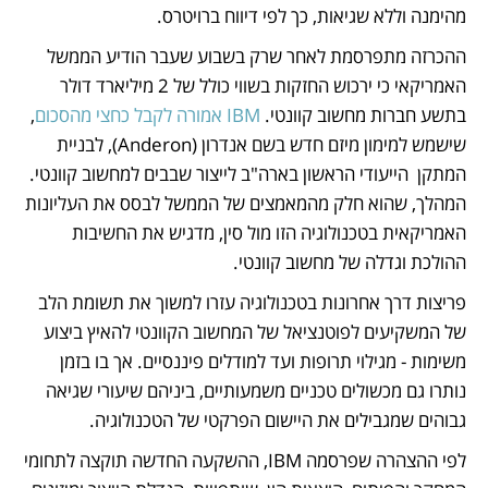
מהימנה וללא שגיאות, כך לפי דיווח ברויטרס.
ההכרזה מתפרסמת לאחר שרק בשבוע שעבר הודיע הממשל 
האמריקאי כי ירכוש החזקות בשווי כולל של 2 מיליארד דולר 
בתשע חברות מחשוב קוונטי. 
IBM אמורה לקבל כחצי מהסכום
, 
שישמש למימון מיזם חדש בשם אנדרון (Anderon), לבניית 
המתקן  הייעודי הראשון בארה"ב לייצור שבבים למחשוב קוונטי. 
המהלך, שהוא חלק מהמאמצים של הממשל לבסס את העליונות 
האמריקאית בטכנולוגיה הזו מול סין, מדגיש את החשיבות 
ההולכת וגדלה של מחשוב קוונטי.
פריצות דרך אחרונות בטכנולוגיה עזרו למשוך את תשומת הלב 
של המשקיעים לפוטנציאל של המחשוב הקוונטי להאיץ ביצוע 
משימות - מגילוי תרופות ועד למודלים פיננסיים. אך בו בזמן 
נותרו גם מכשולים טכניים משמעותיים, ביניהם שיעורי שגיאה 
גבוהים שמגבילים את היישום הפרקטי של הטכנולוגיה.
לפי ההצהרה שפרסמה IBM, ההשקעה החדשה תוקצה לתחומי 