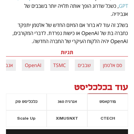
GPT
, כשכל שדרוג הופך אותה תלויה יותר בשבבים של 
אנבידיה. 
בשלב זה עוד לא ברור אם המיזם החדש של אלטמן יתפקד 
כחברה בת של OpenAI או כישות נפרדת. לדברי המקורבים, 
OpenAI יהיה הלקוח העיקרי של החברה החדשה. 
תגיות
סם אלטמן
שבבים
TSMC
OpenAI
אנבידי
עוד בכלכליסט
פודקאסט
אנרגיה 360
כלכליסט טק
Scale Up
XIMUSNXT
CTECH
יסייה חדשה
נפתח בכרטיסייה חדשה