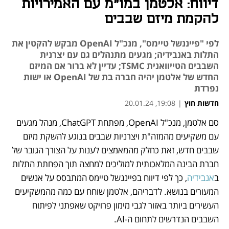
דיווח: אלטמן במו"מ עם האמירויות
להקמת מיזם שבבים
לפי "פייננשל טיימס", מנכ"ל OpenAI מבקש להקטין את
התלות באנבידיה; מגעים מתנהלים גם עם יצרנית
השבבים הטייוואנית TSMC; עדיין לא ברור אם המיזם
החדש של אלטמן יהיה חברה בת של OpenAI או ישות
נפרדת
חדשות חוץ
|
19:08, 20.01.24
סם אלטמן, מנכ"ל OpenAI, מפתחת ChatGPT, מנהל מגעים 
נפתח בכרטיסייה חדשה
נפתח בכרטיסייה חדשה
עם משקיעים מהמזה"ת ויצרניות שבבים בנוגע להשקת מיזם 
שבבים חדש, זאת כחלק מהמאמצים לענות על הצורך הגובר של 
חברת הבינה המלאכותית למוליכים למחצה תוך הפחתת התלות 
ב
אנבידיה
, כך לפי דיווח בפייננשל טיימס המתבסס על אנשים 
המעורים בנושא. לדבריהם, אלטמן שוחח עם כמה מהמשקיעים 
העשירים ביותר באזור לגבי מימון פרויקט שאפתני לפיתוח 
השבבים הנדרשים לתחום ה-AI.