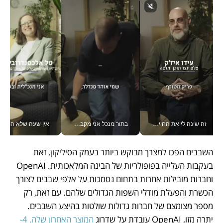
זה שינה לי את החיים: איך עידו איז'ק הופך את הסמארטפון לכלי צילום מקצועי_v
בתור מנכל אני מקבל מאות החלטות ביום, וה- Galaxy Z Fold8 Ultra עוזר לי לחתוך אותן מהר יותר_v
אין שעה שלא התעסקתי במשבר - טל אלכסנדרוביץ’ שגב מנהלת משברים
השבבים הפכו למצרך מבוקש ביותר בעמק הסיליקון, זאת 
בעקבות העלייה בפופולריות של הבינה המלאכותית. OpenAI 
וחברות מובילות אחרות בתחום נסמכות על אלפי שבבים לצורך 
הכשרת והפעלת מודלי השפות הגדולים שלהם. עם זאת, רק 
מספר מצומצם של חברות גדולות שולטות בהיצע השבבים. 
יתרה מזו, OpenAI עובדת על שדרוג 
המוצר האחרון שלה, 4-