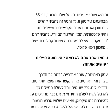
ענף במתח גבוה
מדברים כלכלה, עסקים ומה שב
"לגבי הטיקטוק וכל הסושיאל מדיה התפיסה היא שזה לצעירים. הקהל שלנו מבוגר, בני 65 
פלוס והוא נמצא בטיקטוק למרבה הפלא. מבחינתנו טיקטוק וגוגל ומטא זה להביא קהלים 
חדשים. בפלטפורמות האלה אנשים מחפשים תוכן ואנחנו בעזרת הקריאייטיב מייצרים תוכן 
שמעניין אותם ואז הם קונים. הפלטפורמה היא פלטפורמת תוכן והאלגוריתם יודע להביא להם 
את התוכן שמתאים להם. האסטרטגיה שלנו בטיקטוק היא להגיע לכמה שיותר קהלים חדשים 
ל-40 פלוס".
ברבעון 4 יש ציפייה של הקהל לסיילים. מצד אחד אתה לא רוצה קהל מוטה סיילים 
 עושים את זה?
"בעיני seasonal playbook לא חשוב לעסק בצמיחה", אומר אנדרייב. "בתחילת הדרך 
ובבניית מותג יותר חשוב לפצח את המוטיבציות והקריאייטיב כדי לתקשר את המוצר יותר טוב 
לשוק ולהגיע ללקוח בדרך אוורגרינית ולא דרך סיילים. ככל שנוטים יותר לעולם הסיילים כך 
המדרון חלקלק יותר ומאוד קשה אחרי זה להרגיל לקוח לשלם מחיר מלא. אם כבר מחליטים על 
אסטרטגיית סיילים, אנחנו משתמשים בפלטפורמה כמו טיקטוק, מציעים שלוש ארבע הצעות 
ערך שאנחנו חושבים עליהן בחדרים, אם אנחנו חושבים להביא קהל ל-AOV גבוה אז אולי ניתן 