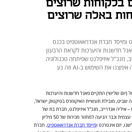
 בלקוחות שרוצים
חות באלה שרוצים
נט ומייסד חברת אנדראאוטפיט בכנס
נל חדשנות והיערכות לקראת הרבעון
יב, מנכ"ל איזיפלנט שפיתחה טכנולוגיה
להשקייה עצמית: "בשנה האחרונה אימצנו את השימוש ב-AI וזה נע
בכנס האיקומרס של טיקטוק שנערך אתמול (יום שלישי) התקיים פאנל חדשנות והיערכות 
לקראת הרבעון הרביעי ועונת החגים. טליה שביט, מובילת תעשיית האיקומרס בטיקטוק ישראל, 
שוחחה עם שני חלוצים בעולם האיקומרס – איליה אנדרייב, מנכ"ל איזיפלנט, חברת בת של 
מיקסטיילס, שפיתחה טכנולוגיה להשקייה עצמית וכבר הגיעה למחזור מכירות של 50 מיליון 
נו, יזם אינטרנט ו
מייסד חברת אנדראאוטפיט
, חברת 