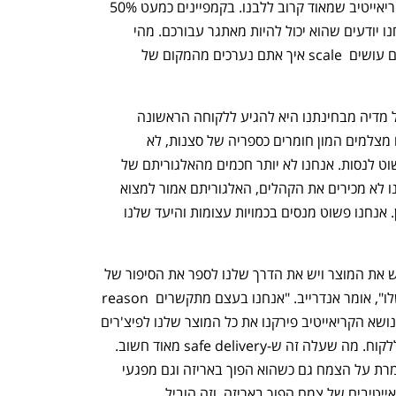
שלהם ולקבל תסריט. זה מוביל לנושא הקריאייטיב שמאוד קרוב ללבנו. בקמפיינים כמעט 50% 
מהצלחת הקמפיין תלויה בקריאייטיב ואנחנו יודעים שהוא יכול להיות מאתגר עבורכם. מהי 
אסטרטגיית הקריאייטיבים שלכם? וכשאתם עושים  scale איך אתם נערכים מהמקום של 
"המטרה של הקריאייטיב ושל כל הסושיאל מדיה מבחינתנו היא להגיע ללקוחה הראשונה 
שתנסה את זה בבית", אומר לשנו. "אנחנו מצלמים המון חומרים כספריה של סצנות, לא 
מצלמים סיפור. האסטרטגיה שלנו היא פשוט לנסות. אנחנו לא יותר חכמים מהאלגוריתם של 
טיקטוק, אנחנו לא יודעים מה יעבוד, אנחנו לא מכירים את הקהלים, האלגוריתם אמור למצוא 
את הקהל, הקריאייטיב אמור להיות המכוון. אנחנו פשוט מנסים בכמויות עצומות והיעד שלנו 
"קריאייטיב זה אחד הנושאים החשובים, יש את המוצר ויש את הדרך שלנו לספר את הסיפור של 
המוצר ולגרום לאנשים להתחבר ליתרון שלו", אומר אנדרייב. "אנחנו בעצם מתקשרים reason 
to believe ואת סיפור החדשנות שלנו. בנושא הקריאייטיב פירקנו את כל המוצר שלנו לפיצ'רים 
ושלחנו סקר עד כמה פיצ'ר מסוים חשוב ללקוח. מה שעלה זה ש-safe delivery מאוד חשוב. 
כחלק מהמוצר יש לנו אריזה ייחודית ששומרת על הצמח גם כשהוא הפוך באריזה וגם מפגעי 
מזג האוויר. התחלנו לעשות פתיחים בקריאייטיבים של צמח הפוך באריזה, וזה הוביל 