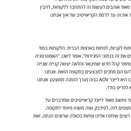
לכ-30%-40% צמיחה לעסק. מה שאנחנו מאוד אוהבים לעשות זה להתחבר ללקוחות, להבין 
מה חשוב להם, לקבל את התובנות ולהמיר את זה עד לרמת הקריאייטיב של איך אנחנו 
"רבעון 4 שונה בזה שהקהל הרבה יותר פתוח לקניות, לפחות בארצות הברית. הלקוחות במוד 
של קניות, גם אם אין מבצע הם יקנו, ורואים את זה בנתוני המכירות", אומר לשנו. "האסטרטגיה 
שלנו ברבעון 4 היא קודם כל להביא כמה שיותר קהל חדש שמינואר והלאה יעשה קנייה שנייה 
ושלישית ויהפוך ללקוח קבוע. בתפיסה שלהם הם מחכים למבצעים בתקופה הזאת. אנחנו 
כמותג לא מוזילים מחיר, האסטרטגיה שלנו היא לייצר AOV גבוה (ערך הזמנה ממוצע). אנחנו 
נפתח בכרטיסייה חדשה
נפתח בכרטיסייה חדשה
"המדיה ברבעון 4 הולכת לעלות הרבה יותר וחשוב מאוד לייצר קריאייטיבים שמדברים על 
holiday season- ו-black Friday , הם מצפים לזה, לפידבק שזה משהו מיוחד לתקופה. 
אנחנו כמותג מתמקדים בלקוחות שאנחנו רוצים שיחזרו אלינו ופחות בכאלה שרוצים הנחה. זאת 