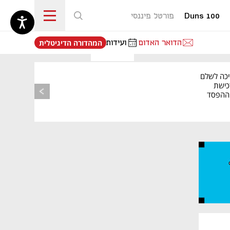
Duns 100
פורטל פיננסי
נפתח בכרטיסייה חדשה
הדואר האדום
ועידות
המהדורה הדיגיטלית
יכה לשלם
כישת
BASE: ההפסד
הרבעוני זינק ל-76