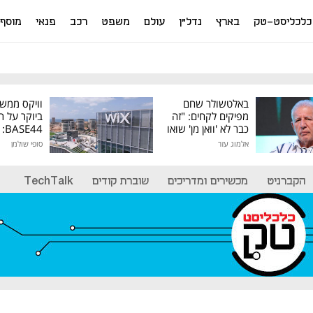
כלכליסט-טק
בארץ
נדל"ן
עולם
משפט
רכב
פנאי
מוסף
באלטשולר שחם
וויקס ממש
מפיקים לקחים: "זה
ביוקר על ר
כבר לא 'וואן מן' שואו
44
של גילעד"
אלמוג עזר
סופי שולמן
מיליון דולר
הקברניט
מכשירים ומדריכים
שוברת קודים
TechTalk