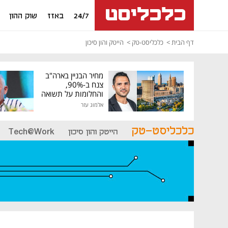
24/7
באזז
שוק ההון
דף הבית
כלכליסט-טק
הייטק והון סיכון
מחיר הבניין בארה"ב
צנח ב-90%,
והחלומות על תשואה
גבוהה התנפצו
אלמוג עזר
כלכליסט-טק
הייטק והון סיכון
Tech@Work