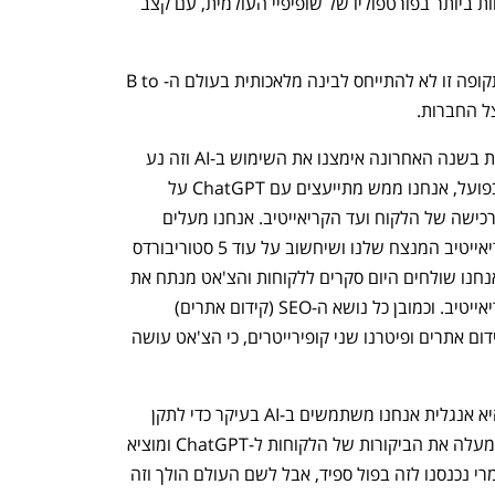
הלבשה בינלאומית, אחת החברות הצומחות ביותר בפורטפוליו של שופיפיי העולמית, עם קצב 
בפתח דבריה אמרה שביט כי אי אפשר בתקופה זו לא להתייחס לבינה מלאכותית בעולם ה-B to 
"המוצר שלנו הוא לא מוצר AI ויחד עם זאת בשנה האחרונה אימצנו את השימוש ב-AI וזה נע 
מאסטרטגיה לטקטיקה", אמר אנדרייב. "בפועל, אנחנו ממש מתייעצים עם ChatGPT על 
האזורים לצמיחה, וזה ממשיך לכל מסע הרכישה של הלקוח ועד הקריאייטיב. אנחנו מעלים 
לצ'אט קופי וויז'ואל ואומרטים לו שזה הקריאייטיב המנצח שלנו ושיחשוב על עוד 5 סטוריבורדס 
והוא עושה את זה. בתחום האסטרטגיה, אנחנו שולחים היום סקרים ללקוחות והצ'אט מנתח את 
הטקסט ונותן תובנות שזורמות היישר לקריאייטיב. וכמובן כל נושא ה-SEO (קידום אתרים) 
והקופי, הפסקנו לעבוד עם סוכנויות של קידום אתרים ופיטרנו שני קופירייטרים, כי הצ'אט עושה 
לשנו מוסיף "בגלל ששפת האם בחברה היא אנגלית אנחנו משתמשים ב-AI בעיקר כדי לתקן 
טקסטים. בנוסף, מנהל הקריאייטיב שלנו מעלה את הביקורות של הלקוחות ל-ChatGPT ומוציא 
תסריטים שמבוססים על זה. אנחנו לא לגמרי נכנסנו לזה בפול ספיד, אבל לשם העולם הולך וזה 