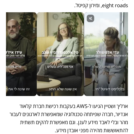
,eight roads ומירון קפיטל. 
כלכליסט דיגיטל "חינוך הוא המשימה של החיים שלי"_v
אין שעה שלא התעסקתי במשבר - טל אלכסנדרוביץ’ שגב מנהלת משברים תקשורתיים מכל מקום עם ה- Galaxy Z Fold8 Ultra שלה_v
זה שינה לי את החיים: 
ארליך ושטיין הגיעו ל-AWS בעקבות רכישת חברת קלאוד 
אנדיור, חברה שפיתחה טכנולוגיה שמאפשרת לארגונים לעבור 
מהר ובלי לאבד מידע לענן. וגם מאפשרת להקים תשתית 
להתאוששות מהירה מפני אובדן מידע. 