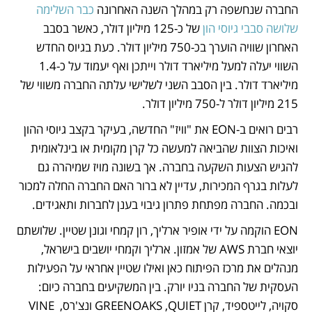
החברה שנחשפה רק במהלך השנה האחרונה 
כבר השלימה 
שלושה סבבי גיוסי הון
 של כ-125 מיליון דולר, כאשר בסבב 
האחרון שוויה הוערך בכ-750 מיליון דולר. כעת בגיוס החדש 
השווי יעלה למעל מיליארד דולר וייתכן ואף יעמוד על כ-1.4 
מיליארד דולר. בין הסבב השני לשלישי עלתה החברה משווי של 
215 מיליון דולר ל-750 מיליון דולר. 
רבים רואים ב-EON את "וויז" החדשה, בעיקר בקצב גיוסי ההון 
ואיכות הצוות שהביאה למעשה כל קרן מקומית או בינלאומית 
להגיש הצעות השקעה בחברה. אך בשונה מויז שמיהרה גם 
לעלות בגרף המכירות, עדיין לא ברור האם החברה החלה למכור 
ובכמה. החברה מפתחת פתרון גיבוי בענן לחברות ותאגידים.
EON הוקמה על ידי אופיר ארליך, רון קמחי וגונן שטיין. שלושתם 
יוצאי חברת AWS של אמזון. ארליך וקמחי יושבים בישראל, 
מנהלים את מרכז הפיתוח כאן ואילו שטיין אחראי על הפעילות 
העסקית של החברה בניו יורק. בין המשקיעים בחברה כיום:  
סקויה, לייטספיד, קרן GREENOAKS ,QUIET ונצ'רס, VINE 