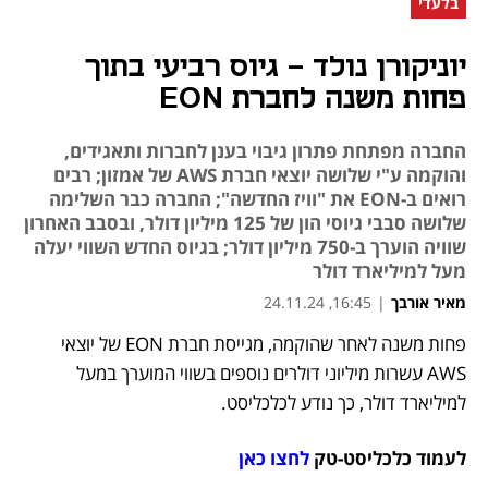
בלעדי
יוניקורן נולד - גיוס רביעי בתוך
פחות משנה לחברת EON
החברה מפתחת פתרון גיבוי בענן לחברות ותאגידים,
והוקמה ע"י שלושה יוצאי חברת AWS של אמזון; רבים
רואים ב-EON את "וויז החדשה"; החברה כבר השלימה
שלושה סבבי גיוסי הון של 125 מיליון דולר, ובסבב האחרון
שוויה הוערך ב-750 מיליון דולר; בגיוס החדש השווי יעלה
מעל למיליארד דולר
מאיר אורבך
|
16:45, 24.11.24
פחות משנה לאחר שהוקמה, מגייסת חברת EON של יוצאי 
נפתח בכרטיסייה חדשה
AWS עשרות מיליוני דולרים נוספים בשווי המוערך במעל 
למיליארד דולר, כך נודע לכלכליסט. 
לעמוד כלכליסט-טק 
לחצו כאן