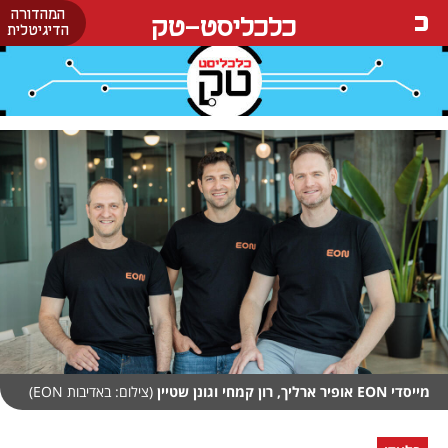
המהדורה
כלכליסט-טק
הדיגיטלית
מייסדי EON אופיר ארליך, רון קמחי וגונן שטיין
(צילום: באדיבות EON)