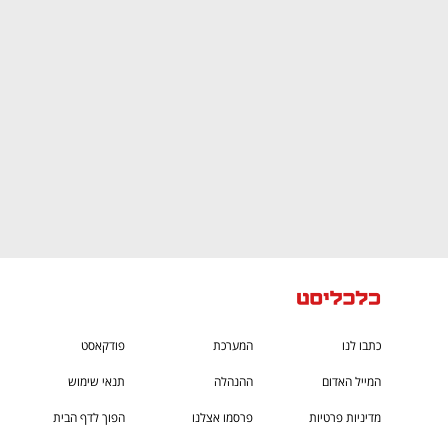
CTech – the
הבית של ההייטק הישראלי
כתבו לנו
המערכת
פודקאסט
המייל האדום
ההנהלה
תנאי שימוש
מדיניות פרטיות
פרסמו אצלנו
הפוך לדף הבית