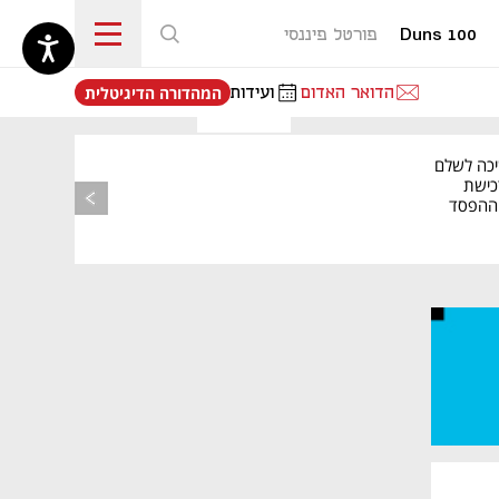
Duns 100
פורטל פיננסי
נפתח בכרטיסייה חדשה
הדואר האדום
ועידות
המהדורה הדיגיטלית
יכה לשלם
כישת
BASE: ההפסד
הרבעוני זינק ל-76