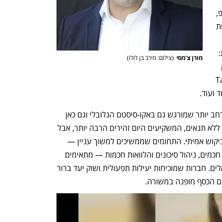
ממחישים שגם בתקופות של צמצום ההייפ, 
הפינטק הישראלי שורד בזכות בסיס לקוחות 
ולוגיה עמוקה והבנה של שוקי 
היעד. אלא שלא מדובר רק בשתי דוגמאות: 
מורן צ'מסי
(
צילום: מירב בן לולו
)
בחצי השנה האחרונה גייסו חברות פינטק 
T, 
מגמה זו לא מקרית - היא מהדהדת שינוי רחב יותר שמורגש גם באקו-סיסטם הגלובלי וגם כאן 
בישראל: אחרי עידן שבו הכסף זרם כמעט ללא תנאים, המשקיעים היום זהירים הרבה יותר, אבל 
מחפשים דווקא חברות עם מוצר מבוסס וביקוש אמיתי. התחומים שממשיכים למשוך עניין — 
כמו בנקאות דיגיטלית, פתרונות תשלומים חכמים, ניהול סיכונים והלוואות חכמות — מתאימים 
במיוחד ליתרונות היחסיים של יזמים ישראלים. חברות שמוכיחות יעילות תפעולית ושוק יעד ברור 
 אם הכסף מופנה במשורה.