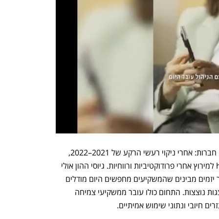
המשמעות רחבה יותר מהצלחות של שתי חברות: אחרי ניקוי רעשי הרקע של 2021–2022, 
התעשייה כולה הופכת ממירוץ אחרי hype למירוץ אחרי פרודוקטיביות ורווחיות. גיוסי ההון אולי 
זהירים יותר, אבל ממוקדים ומפוכחים. יותר יזמים מבינים שהמשקיעים מחפשים היום מודלים 
עסקיים עם בסיס הכנסות ברור ולא רק מצגות נוצצות. התחום כולו עובר ממשקיעי צמיחה 
ם חיובי ונתוני שימוש אמיתיים.