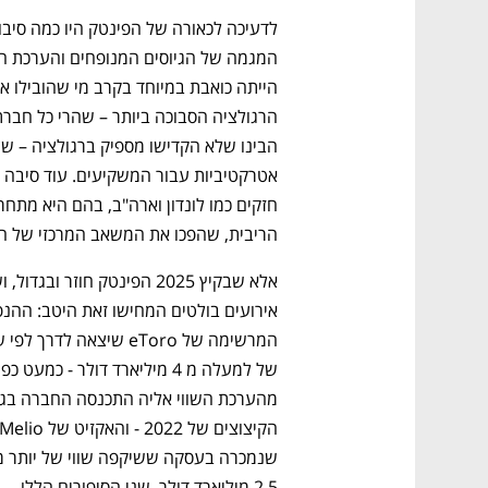
הריבית, שהפכו את המשאב המרכזי של חברו
2.5 מיליארד דולר. שני הסיפורים הללו 