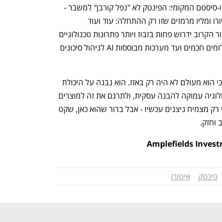
דווקא ברוח התקופה, זהו מסר מרגיע לאקו-סיסטם המקומי: הפינטק לא "נפל קורבן" למשבר - 
הוא מתבגר ממנו. ניצני ההצלחה של איטורו ומליו מרמזים שזו רק ההתחלה: עוד ועוד 
סטארט-אפים מבינים שהפינטק של העשור הקרוב ידרוש פחות בזבוז ויותר פתרונות טכנולוגיים 
אמיתיים לאתגרים פיננסיים - מניהול תשלומים חכמים ועד מערכות מבוססות AI לניהול סיכונים 
אי אפשר להספיד את הפינטק הישראלי - כי הוא מעולם לא היה רק באזז. הוא נבנה על היכולת 
הנדירה של יזמים מקומיים לשלב בין טכנולוגיה עמוקה להבנה עסקית, ולתרגם את זה למוצרים 
שכובשים שווקים גלובליים. הגל הבא אולי רק מצמיח ניצנים עכשיו - אבל ברור שהוא כאן, שקט 
 וחזק.
פינטק
איטורו