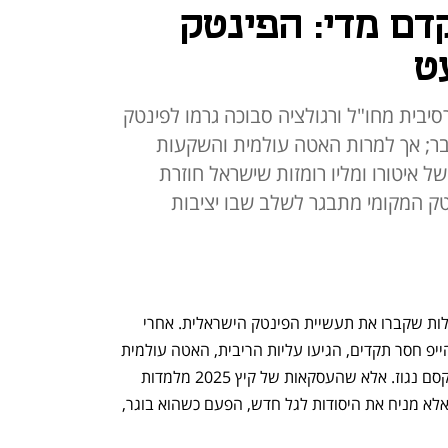
דם מדי: הפינטק
ט
סיבית מחו"ל ורגולציה סבוכה גרמו לפינטק
בר; אך למרות האטה עולמית והשקעות
ל איטורו ומליו רומזות שישראל חוזרת
ק המקומי מתבגר לשלב שבו יציבות
לאורך השנה החולפת נשמעו לא מעט קולות שקברו את תעשיית הפינטק הישראלית. אחרי 
עידן של צמיחה מהירה, מיזוגים נוצצים והייפ חסר תקדים, הגיעו עליות הריבית, האטה עולמית 
וגלי פיטורים מתוקשרים - ויצרו רושם שהקסם נגוז. אלא שהעסקאות של קיץ 2025 מלמדות 
סיפור אחר: הפינטק הישראלי לא נעלם - אלא מניח את היסודות לגל חדש, הפעם כשהוא בוגר, 