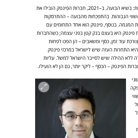
לדעיכה לכאורה של הפינטק היו כמה סיבות: בשיא הבועה, ב–2021, חברות הפינטק הובילו את 
המגמה של הגיוסים המנופחים והערכת השווי הגבוהות. בהתפכחות מהבועה – ההתרסקות 
הייתה כואבת במיוחד בקרב מי שהובילו את המגמה. בנוסף, פינטק הוא אחד התחומים עם 
הרגולציה הסבוכה ביותר – שהרי כל חברת פינטק היא בעצם בנק קטן בפני עצמה; כשהחברות 
הבינו שלא הקדישו מספיק ברגולציה – שצורכת עוד זמן, כסף ומשאבים – הן הפכו לפחות 
אטרקטיביות עבור המשקיעים. עוד סיבה היא התחרות העזה שיש לישראל במרכזי פינטק 
חזקים כמו לונדון וארה"ב, בהם היא מתחרה ללא ההילה שיש לסייבר הישראל למשל. עליות 
ת הפינטק – הכסף – ליקר יותר, גם הן לא הועילו.
אלא שבקיץ 2025 הפינטק חוזר ובגדול, ושני 
אירועים בולטים המחישו זאת היטב: ההנפקה 
המרשימה של eToro שיצאה לדרך לפי שווי 
של למעלה מ 4 מיליארד דולר - כמעט כפול 
מהערכת השווי אליה התכנסה החברה בגל 
הקיצוצים של 2022 - והאקזיט של Melio 
שנמכרה בעסקה ששיקפה שווי של יותר מ 