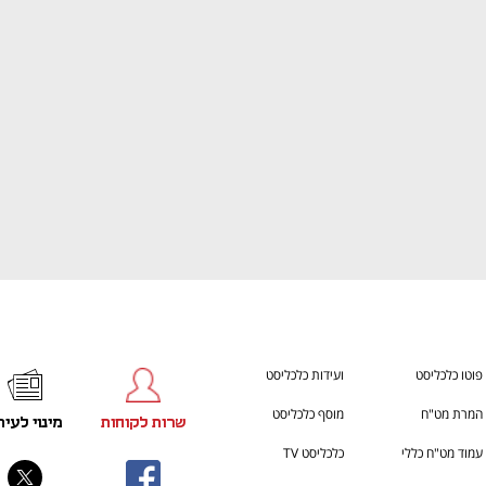
ענף במתח גבוה
מדברים כלכלה, עסקים ומה שב
פוטו כלכליסט
ועידות כלכליסט
המרת מט"ח
מוסף כלכליסט
שרות לקוחות
מינוי לעית
עמוד מט"ח כללי
כלכליסט TV