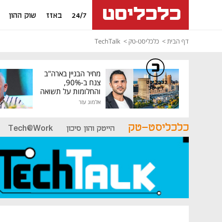
24/7
באזז
שוק ההון
דף הבית
כלכליסט-טק
TechTalk
מחיר הבניין בארה"ב
צנח ב-90%,
כלכליסט
דיגיטל
והחלומות על תשואה
גבוהה התנפצו
אלמוג עזר
כלכליסט-טק
הייטק והון סיכון
Tech@Work