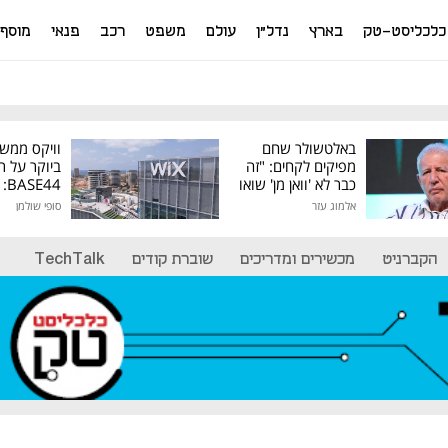
כלכליסט-טק
בארץ
נדל"ן
עולם
משפט
רכב
פנאי
מוסף
באלטשולר שחם
וויקס ממש
מפיקים לקחים: "זה
ביוקר על ר
כבר לא 'וואן מן' שואו
44
של גילעד"
אלמוג עזר
סופי שולמן
מיליון דולר
הקברניט
מכשירים ומדריכים
שוברת קודים
TechTalk