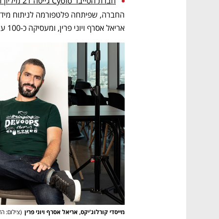
חברת הסייבר Cyolo גייסה 21 מיליון דולר בהובלת גלילות קפיטל
אריאל אסרף ויוני פרין, ומעסיקה כ-100 עובדים במרכזים בת"א, לונדון, סן-פרנסיסקו ומומבאי.
מייסדי קורלוג'יקס, אריאל אסרף ויוני פרין
(
צילום: ה