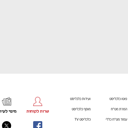
ענף במתח גבוה
מדברים כלכלה, עסקים ומה שב
פוטו כלכליסט
ועידות כלכליסט
המרת מט"ח
מוסף כלכליסט
שרות לקוחות
מינוי לעית
עמוד מט"ח כללי
כלכליסט TV