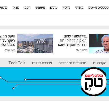
כלכליסט-טק
בארץ
נדל"ן
עולם
משפט
רכב
פנאי
מוסף
באלטשולר שחם
וויקס ממש
מפיקים לקחים: "זה
ביוקר על ר
כבר לא 'וואן מן' שואו
44
של גילעד"
אלמוג עזר
סופי שולמן
מיליון דולר
הקברניט
מכשירים ומדריכים
שוברת קודים
TechTalk