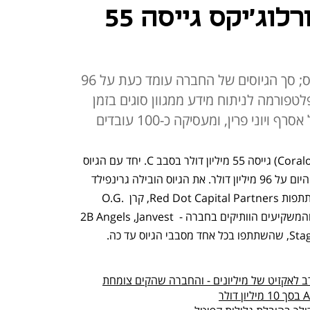
חברת הדאטה קורלוג'יקס גייסה 55
את הגיוס הובילה גרינפילד פרטנרס; סך הגיוסים של החברה עומד כעת על 96
פלטפורמה לניתוח מידע ממגוון סוגים בזמן
יוני פרין, ומעסיקה כ-100 עובדים
חברת הדאטה אנליטיקס קורלוג'יקס (Coralogix) גייסה 55 מיליון דולר בסבב C. יחד עם הגיוס 
הנוכחי, עומד סך הגיוסים של החברה עד היום על 96 מיליון דולר. את הגיוס הובילה גרינפילד 
פרטנרס (Greenfield Partners), בהשתתפות Red Dot Capital Partners, קרן O.G. 
Tech של אייל עופר, Maor Ventures, והמשקיעים הוותיקים בחברה - 2B Angels ,Janvest 
ב לאקזיט של מיליונים - והחברה שהקים צומחת