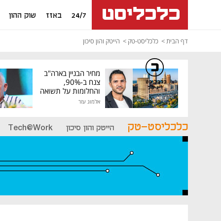
24/7
באזז
שוק ההון
דף הבית
כלכליסט-טק
הייטק והון סיכון
מחיר הבניין בארה"ב
צנח ב-90%,
כלכליסט
דיגיטל
והחלומות על תשואה
גבוהה התנפצו
אלמוג עזר
כלכליסט-טק
הייטק והון סיכון
Tech@Work