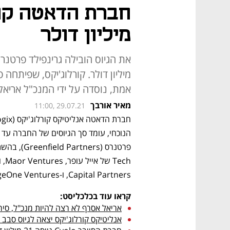
מיליון דולר
מיליון דולר. קורלוג'יקס, שפיתחה 
אמת, נוסדה על ידי המנכ"ל אריאל אסרף ו
מאיר אורבך
11:00, 29.07.21
Capital Partners, ו-StageOne Ventures, שהשתתפו בכל אחד מסבבי הגיוס עד כה.
קראו עוד בכלכליסט:
אריאל אסרף לא רצה להיות מנכ"ל, סיר
אנליטיקס קורלוג'יקס יצאה לגיוס סבב A בסך 10 מיליון דולר