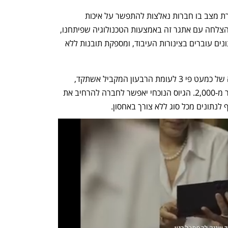
"הצמיחה האקספוננציאלית של מידע יוצרת מצב בו חברות נאלצות להתפשר על איכות 
התובנות", אומר אסרף. "אנו מתמודדים בהצלחה עם אתגר זה באמצעות הטכנולוגיה שפיתחנו, 
המאפשרת ללקוחותינו להחליט כיצד הנתונים עוברים בצינורות העיבוד, ומספקת תובנות ללא 
ברבעון האחרון דיווחה החברה על צמיחה של כמעט פי 3 לעומת הרבעון המקביל אשתקד, 
והכפילה את בסיס הלקוחות המשלם ליותר מ-2,000. הגיוס הנוכחי יאפשר לחברה להרחיב את 
לנתונים מכל סוג ללא צורך באחסון.