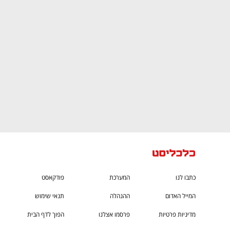
CTech – the
הבית של ההייטק הישראלי
כתבו לנו
המערכת
פודקאסט
המייל האדום
ההנהלה
תנאי שימוש
מדיניות פרטיות
פרסמו אצלנו
הפוך לדף הבית