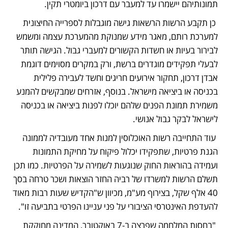
תמונותיהם יישמרו עד למעבר עם דרכון ביומטרי תקין.
 כן תקבע הרשות הרשאות גישה מוגבלות לספרייה החיצונית 
למערכת רותם, מאגר מידע שמנוקת מהמערכת עצמה ומשמש 
לבירור בעיות או חשדות הקשורים למעברי גבול. הגישה תותר 
לבעלי תפקידים מוגדרים ברשת, ורק במקרים מסוימים דוגמת 
אבדן דרכון, תחקור אירועים חריגים וחשד לעבירה פלילית 
בכניסה או ביציאה מישראל. בנוסף, אזרחים שמבקשים להמנע 
משמירת תמונת הפנים שלהם יוכלו לפנות ביציאה או בכניסה 
לישראל לבקר גבול אנושי.
 עוד התחייבה רשות האוכלוסין למנות אחד מעובדיה לממונה 
הגנת פרטיות, שתפקידו יכלול פיקוח על מחיקת התמונות 
ועמידה בהוראות החוק שנוגעות לשמירה על הפרטיות. כמו תכן 
תשלם הרשות למשרדו של רביה החזר הוצאות ושכר טרחה בסך 
40 אלף שקל, בצירוף מע"מ, מכיוון ש"הקדיש שעות רבות מאוד 
להעדפת האינטרסי הציבורי על פני עניינו הפרטי בתביעה זו".
 "בחסות המלחמה שפרצה ב-7 באוקטובר, המדינה מחוקקת 