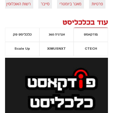
פרטיות
מאגר ביומטרי
סייבר
רשות האוכלוסין
עוד בכלכליסט
פודקאסט
אנרגיה 360
כלכליסט טק
Scale Up
XIMUSNXT
CTECH
יסייה חדשה
נפתח בכרטיסייה חדשה