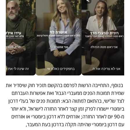
אני לא צריכה את המשרד: רונית שרעבי-חדד מנהלת ארגון של 30000 עובדים מכל מקום_v
בתפקידים כאלה אי אפשר לחכות: אושרת לוי מניעה השקעות ענק מהטלפון_v
זה שינה לי את החיים: 
 בנוסף, התחייבה הרשות לפרסם בהקשם תזכיר חוק שיסדיר את 
שמירת תמונות הפנים ממעברי הגבול ואת אפשרות העברתם 
לצד שלישי, בהתאם למתווה הבא: תמונות פנים של בעלי דרכון 
ביומטרי יישמרו לפרק זמן קצר לאחר החזרה לישראל, ולא יותר 
מ-90 יום לאחר החזרה; אזרחים ללא דרכון ביומטרי או אזרחים 
עם דרכון ביומטרי שהיתה תקלה בדרכון בעת המעבר, 