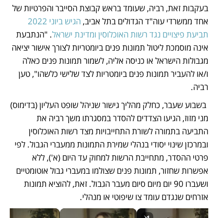
בעקבות זאת, רביה, שעומד בראש קבוצת הסייבר והפרטיות של 
אחד ממשרדי עוה"ד הגדולים בתל אביב, 
הגיש ביוני 2022 
תביעת פיצויים נגד רשות האוכלוסין ומדינת ישראל
. "הנתבעת 
אינה מוסמכת ליטול תמונות פנים ביומטריות לצורך אישור יציאה 
מגבולות הישראל או כניסה אליה, לשמור תמונות פנים כאלה 
ו/או להעביר תמונות פנים ביומטריות לצד שלישי כלשהו", טען 
רביה.
 בשבוע שעבר, כחלק מהליך גישור שניהל שופט העליון (בדימוס) 
מני מזוז, הגיעו הצדדים להסדר במסגרתו משך רביה את 
התביעה בתמורה לשורת התחייבויות מצד רשות האוכלוסין 
ובמרכזן שינוי יסודי בנהלי שמירת התמונות ממעברי הגבול. לפי 
פרטי ההסדר, מתחייבת הרשות למחוק עד היום (א'), ללא 
אפשרות שחזור, תמונות פנים שצולמו במעברי גבול אוטומטיים 
ושעברו 90 יום מיום סיום מעבר הגבול. זאת, להוציא תמונות 
אזרחים שנגדם עומד צו שיפוטי או מנהלי.