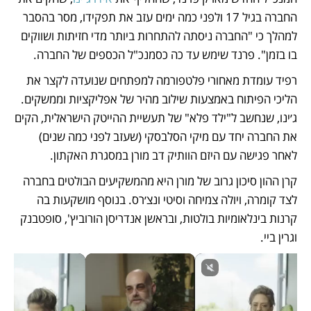
החברה בגיל 17 ולפני כמה ימים עזב את תפקידו, מסר בהסבר 
למהלך כי "החברה ניסתה להתחרות ביותר מדי חזיתות ושווקים 
בו בזמן". פרנד שימש עד כה כסמנכ"ל הכספים של החברה.
רפיד עומדת מאחורי פלטפורמה למפתחים שנועדה לקצר את 
הליכי הפיתוח באמצעות שילוב מהיר של אפליקציות וממשקים. 
ג׳ינו, שנחשב ל"ילד פלא" של תעשיית ההייטק הישראלית, הקים 
את החברה יחד עם מיקי הסלבסקי (שעזב לפני כמה שנים) 
לאחר פגישה עם היזם הוותיק דב מורן במסגרת האקתון.
קרן ההון סיכון גרוב של מורן היא מהמשקיעים הבולטים בחברה 
לצד קומרה, ויולה צמיחה וסיטי ונצ׳רס. בנוסף מושקעות בה 
קרנות בינלאומיות בולטות, ובראשן אנדריסן הורוביץ', סופטבנק 
וגרין ביי. 