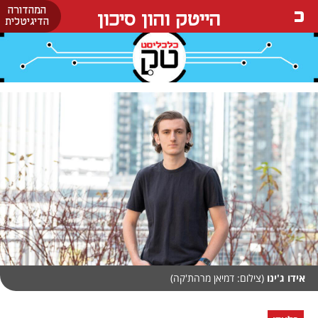
המהדורה
הייטק והון סיכון
הדיגיטלית
אידו ג'ינו
(צילום: דמיאן מרהת'קה)