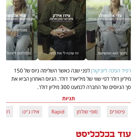
חינוך הוא המשישמה של החיים שלי - V
זה שינה לי את החיים: איך עידו איז'ק הופך את הסמארטפון לכלי צילום מקצועי_v
כלכליסט דיגיטל
רפיד הפכה ליוניקורן
 לפני שנה כאשר השלימה גיוס של 150 
מיליון דולר לפי שווי של מיליארד דולר. הגיוס האחרון הביא את 
סך הגיוסים של החברה לכמעט 300 מיליון דולר.
תגיות
פיטורים
סופי שולמן
Rapid
אידו ג'ינו
רפיד
עוד בכלכליסט