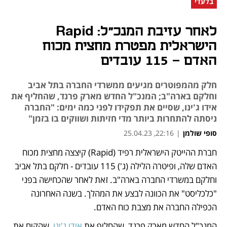
בלעדי
לאחר עזיבת המנכ"ל: Rapid
הישראלית מפטרת מחצית מכוח
האדם - 115 עובדים
חלק מהמפוטרים מגיעים ממשרדי החברה בתל אביב
וחלקם בארה"ב; המנכ"ל החדש מארק פרנד, שהחליף את
אידו ג'ינו, שסיים את תפקידו לפני כמה ימים: "החברה
ניסתה להתחרות ביותר מדי חזיתות ושווקים בו בזמן"
סופי שולמן
|
22:16, 25.04.23
חברת ההייטק הישראלית רפיד (Rapid) קיצצה מחצית מכוח 
נפתח בכרטיסייה חדשה
נפתח בכרטיסייה חדשה
האדם שלה, ופיטרה הלילה (ג') 115 עובדים - חלקם בתל אביב 
וחלקם במשרדי החברה בארה"ב. זאת לאחר שהכחישה בפני 
"כלכליסט" את הכוונה לבצע את המהלך. בשנה האחרונה 
הכפילה החברה את מצבת כוח האדם.
המנכ"ל החדש מארק פרנד, שהחליף את 
אידו ג'ינו
, שהקים את 