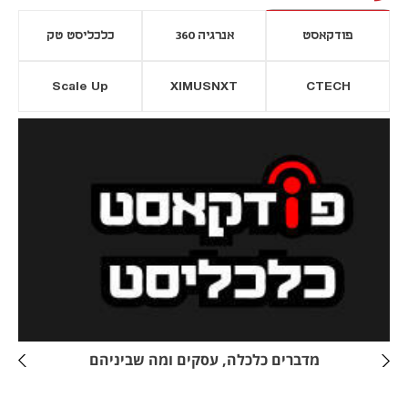
פודקאסט
אנרגיה 360
כלכליסט טק
Scale Up
XIMUSNXT
CTECH
יסייה חדשה
נפתח בכרטיסייה חדשה
מדברים כלכלה, עסקים ומה שביניהם