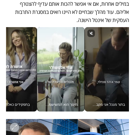
במילים אחרות, אם אי אפשר להכות אותם עדיף להצטרף 
אליהם. עוד מהלך שבחיים לא היינו רואים במסגרת התרבות 
העסקית של אינטל הישנה.
בתור מנכל אני מקבל מאות החלטות ביום, וה- Galaxy Z Fold8 Ultra עוזר לי לחתוך אותן מהר יותר_v
חינוך הוא המשישמה של החיים שלי - V
בתפקידים כאלה אי אפשר לח