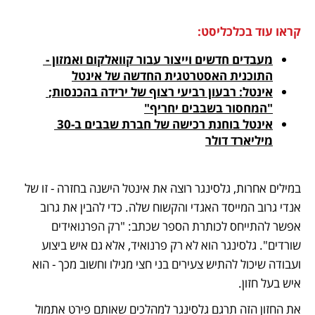
קראו עוד בכלכליסט:
מעבדים חדשים וייצור עבור קוואלקום ואמזון - 
התוכנית האסטרטגית החדשה של אינטל
אינטל: רבעון רביעי רצוף של ירידה בהכנסות; 
"המחסור בשבבים יחריף"
אינטל בוחנת רכישה של חברת שבבים ב-30 
מיליארד דולר
במילים אחרות, גלסינגר רוצה את אינטל הישנה בחזרה - זו של 
אנדי גרוב המייסד האגדי והקשוח שלה. כדי להבין את גרוב 
אפשר להתייחס לכותרת הספר שכתב: "רק הפרנואידים 
שורדים". גלסינגר הוא לא רק פרנואיד, אלא גם איש ביצוע 
ועבודה שיכול להתיש צעירים בני חצי מגילו וחשוב מכך - הוא 
איש בעל חזון. 
את החזון הזה תרגם גלסינגר למהלכים שאותם פירט אתמול 