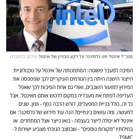
מנכ"ל אינטל פט גלסינגר על רקע הבניין של אינטל
(
צילום: בלומברג
)
הסיבה למעבר פשוטה: הסתמכותה של אינטל על טכנולוגיית 
הייצור הישנה היתה בין הגורמים העיקריים לכך שפספסה את 
המירוץ למזעור השבבים, ואולי גם אחת הסיבות לכך שאפל 
העדיפה לפתח את מעבדיה במקום לרכוש אותם מאינטל. אבל 
כל זה, כולל בניית המפעלים, דורש הרבה כסף - וזמן. שנים 
למעשה. ומה עושים בינתיים? הנה עוד חידוש של גלסינגר: אם 
אינטל לא יכולה לייצר בעצמה - בואו נייצר אצל המתחרים. או 
במילותיו "מקורות נוספים" - שבמצב הנוכחי מצביע ישירות ל-
TSMC. 