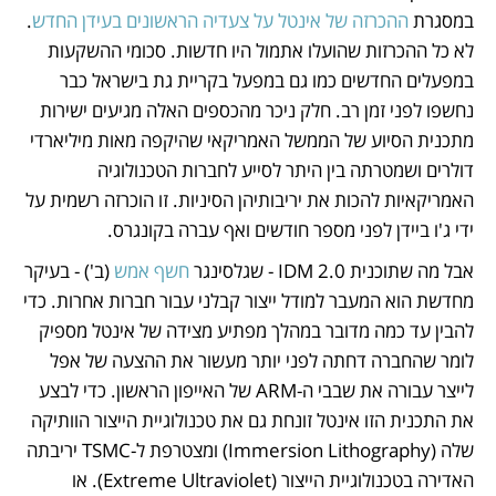
במסגרת 
ההכרזה של אינטל על צעדיה הראשונים בעידן החדש
. 
לא כל ההכרזות שהועלו אתמול היו חדשות. סכומי ההשקעות 
במפעלים החדשים כמו גם במפעל בקריית גת בישראל כבר 
נחשפו לפני זמן רב. חלק ניכר מהכספים האלה מגיעים ישירות 
מתכנית הסיוע של הממשל האמריקאי שהיקפה מאות מיליארדי 
דולרים ושמטרתה בין היתר לסייע לחברות הטכנולוגיה 
האמריקאיות להכות את יריבותיהן הסיניות. זו הוכרזה רשמית על 
ידי ג'ו ביידן לפני מספר חודשים ואף עברה בקונגרס.
אבל מה שתוכנית IDM 2.0 - שגלסינגר 
חשף אמש
 (ב') - בעיקר 
מחדשת הוא המעבר למודל ייצור קבלני עבור חברות אחרות. כדי 
להבין עד כמה מדובר במהלך מפתיע מצידה של אינטל מספיק 
לומר שהחברה דחתה לפני יותר מעשור את ההצעה של אפל 
לייצר עבורה את שבבי ה-ARM של האייפון הראשון. כדי לבצע 
את התכנית הזו אינטל זונחת גם את טכנולוגיית הייצור הוותיקה 
שלה (Immersion Lithography) ומצטרפת ל-TSMC יריבתה 
האדירה בטכנולוגיית הייצור (Extreme Ultraviolet). או 