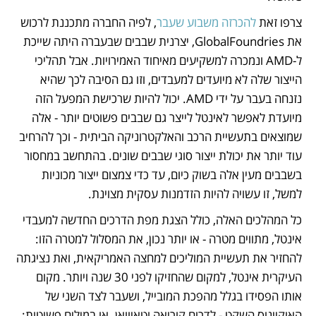
צרפו זאת
 להכרזה משבוע שעבר
, לפיה החברה מתכננת לרכוש 
את GlobalFoundries, יצרנית שבבים שבעברה היתה שייכת 
ל-AMD ונמכרה למשקיעים מאיחוד האמירויות. אבל תהליכי 
הייצור שלה לא מיועדים למעבדים, וזו גם הסיבה לכך שהיא 
נזנחה בעבר על ידי AMD. יכול להיות שרכישת המפעל הזה 
מיועדת לאפשר לאינטל לייצר גם שבבים פשוטים יותר - אלה 
שמוצאים בתעשיית הרכב והאלקטרוניקה הביתית - וכך להרחיב 
עוד יותר את יכולת ייצור סוגי שבבים שונים. בהתחשב במחסור 
בשבבים מעין אלה בשוק כיום, עד כדי צמצום ייצור מכוניות 
למשל, זו עשויה להיות הזדמנות עסקית מצוינת.
כל המהלכים האלה, כולל הצגת מפת הדרכים החדשה למעבדי 
אינטל, מתווים מטרה - או יותר נכון, את המסלול למטרה הזו: 
להחזיר את תעשיית המוליכים למחצה האמריקאית, ואת נציגתה 
העיקרית אינטל, למקום שהחזיקו לפני 30 שנה ויותר. מקום 
אותו הפסידו בגלל מהפכת המובייל, ושעבר לצד השני של 
האוקיינוס השקט - לדרום קוריאה וטאיוואן. או במילים פשוטות: 