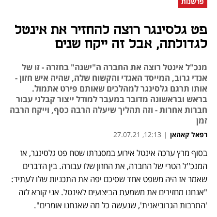
פרשנות
פט גלסינגר רוצה להחזיר את אינטל
לגדולתה, אבל זה ייקח שנים
מנכ"ל אינטל רוצה את החברה ה"ישנה" בחזרה - זו של
אנדי גרוב, המייסד האגדי והקשוח שלה, שהיה איש חזון -
אותו תרגם גלסינגר למהלכים שאותם פירט אתמול.
בראש ובראשונה מדובר במעבר למודל ייצור קבלני עבור
חברות אחרות - וזה תהליך שיעלה הרבה כסף, וייקח הרבה
זמן
רפאל קאהאן
|
12:13, 27.07.21
בסוף מרץ ערכה אינטל אירוע במסגרתו שטח פט גלסינגר, אז 
נפתח בכרטיסייה חדשה
נפתח בכרטיסייה חדשה
נפתח בכרטיסייה חדשה
נפתח בכרטיסייה חדשה
נפתח בכרטיסייה חדשה
נפתח בכרטיסייה חדשה
המנכ''ל הטרי של החברה, את החזון שלו עבורה. בין הדברים 
שאמר אז היה משפט אחד שסיכם יפה את התכניות שלו לעתיד: 
"אנחנו מחזירים את משמעת הביצועים לאינטל. אני קורא לזה 
'התרבות הגרוביאנית', שנעשה כל מה שאנחנו אומרים". 