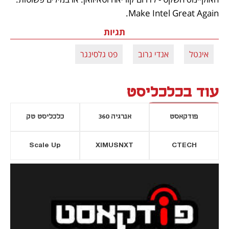
Make Intel Great Again.
תגיות
אינטל
אנדי גרוב
פט גלסינגר
עוד בכלכליסט
פודקאסט
אנרגיה 360
כלכליסט טק
Scale Up
XIMUSNXT
CTECH
יסייה חדשה
נפתח בכרטיסייה חדשה