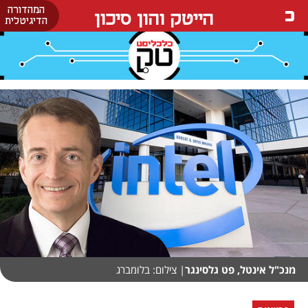
המהדורה
הייטק והון סיכון
הדיגיטלית
מנכ"ל אינטל, פט גלסינגר
| צילום: בלומברג