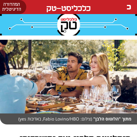
המהדורה
כלכליסט-טק
הדיגיטלית
מתוך "הלוטוס הלבן"
(צילום: Fabio Lovino/HBO, באדיבות yes)