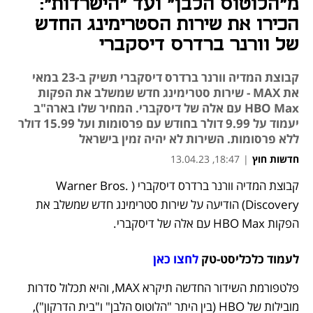
מ"הלוטוס הלבן" ועד "הישרדות":
הכירו את שירות הסטרימינג החדש
של וורנר ברדרס דיסקברי
קבוצת המדיה וורנר ברדרס דיסקברי תשיק ב-23 במאי
את MAX - שירות סטרימינג חדש שמשלב את הפקות
HBO Max עם אלה של דיסקברי. המחיר שלו בארה"ב
יעמוד על 9.99 דולר בחודש עם פרסומות ועל 15.99 דולר
ללא פרסומות. השירות לא יהיה זמין בישראל
חדשות חוץ
|
18:47, 13.04.23
קבוצת המדיה וורנר ברדרס דיסקברי (Warner Bros. 
נפתח בכרטיסייה חדשה
Discovery) הודיעה על שירות סטרימינג חדש שמשלב את 
הפקות HBO Max עם אלה של דיסקברי. 
לעמוד כלכליסט-טק 
לחצו כאן
פלטפורמת השידור החדשה תיקרא MAX, והיא תכלול סדרות 
מובילות של HBO (בין היתר "הלוטוס הלבן" ו"בית הדרקון"), 