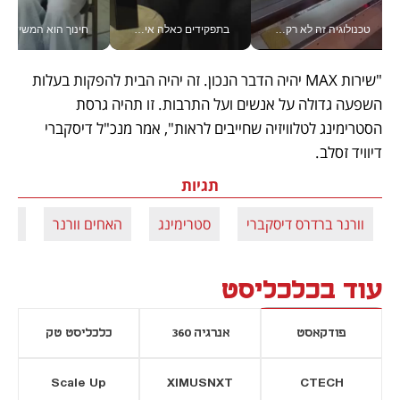
טכנולוגיה זה לא רק בהייטק: גם תעשיית המזון הישראלית מאמצת כלי AI, אוטומציה וניתוח דאטה בזמן אמת
בתפקידים כאלה אי אפשר לחכות: אושרת לוי מניעה השקעות ענק מהטלפון_v
חינוך הוא המש
"שירות MAX יהיה הדבר הנכון. זה יהיה הבית להפקות בעלות 
השפעה גדולה על אנשים ועל התרבות. זו תהיה גרסת 
הסטרימינג לטלוויזיה שחייבים לראות", אמר מנכ"ל דיסקברי 
דיוויד זסלב.
תגיות
וורנר ברדרס דיסקברי
סטרימינג
האחים וורנר
דיס
עוד בכלכליסט
פודקאסט
אנרגיה 360
כלכליסט טק
Scale Up
XIMUSNXT
CTECH