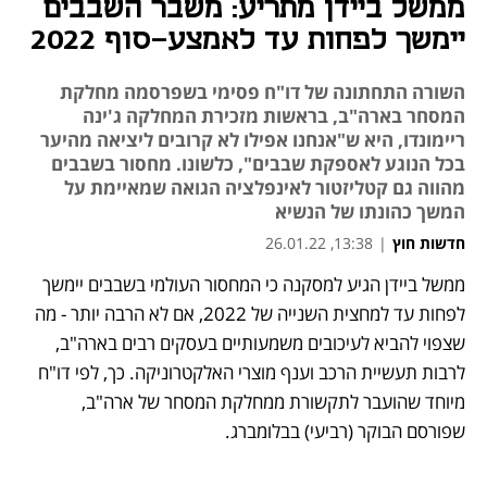
ממשל ביידן מתריע: משבר השבבים
יימשך לפחות עד לאמצע-סוף 2022
השורה התחתונה של דו"ח פסימי בשפרסמה מחלקת
המסחר בארה"ב, בראשות מזכירת המחלקה ג'ינה
ריימונדו, היא ש"אנחנו אפילו לא קרובים ליציאה מהיער
בכל הנוגע לאספקת שבבים", כלשונו. מחסור בשבבים
מהווה גם קטליזטור לאינפלציה הגואה שמאיימת על
המשך כהונתו של הנשיא
חדשות חוץ
|
13:38, 26.01.22
ממשל ביידן הגיע למסקנה כי המחסור העולמי בשבבים יימשך 
נפתח בכרטיסייה חדשה
נפתח בכרטיסייה חדשה
נפתח בכרטיסייה חדשה
לפחות עד למחצית השנייה של 2022, אם לא הרבה יותר - מה 
שצפוי להביא לעיכובים משמעותיים בעסקים רבים בארה"ב, 
לרבות תעשיית הרכב וענף מוצרי האלקטרוניקה. כך, לפי דו"ח 
מיוחד שהועבר לתקשורת ממחלקת המסחר של ארה"ב, 
שפורסם הבוקר (רביעי) בבלומברג. 