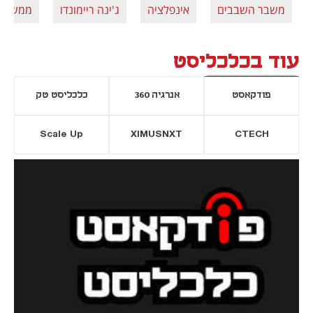
משבר השבבים
אינפלציה
ג'ינה ריימונדו
ממשל בי
עוד בכלכליסט
פודקאסט
אנרגיה 360
כלכליסט טק
Scale Up
XIMUSNXT
CTECH
יסייה חדשה
נפתח בכרטיסייה חדשה