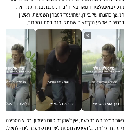
מרכזי באינפלציה הגואה בארה"ב, המסכנת במידת מה את 
המשך כהונתו של ביידן, שתועמד למבחן משמעותי ראשון 
בבחירות אמצע הקדנציה שתתקיימנה בסתיו הקרוב. 
חינוך הוא המשישמה של החיים שלי - V
בתור מנכל אני מקבל מאות החלטות ביום, וה- Galaxy Z Fold8 Ultra עוזר לי לחתוך אותן מהר יותר_v
כלכליסט דיגיטל
לאור המצב השורר כעת, אין לשוק זה טווח ביטחון, כפי שהסבירה 
ריימונדו. כלומר, כל הפרעה נוספת ליצרנים שמעבר לים - למשל, 