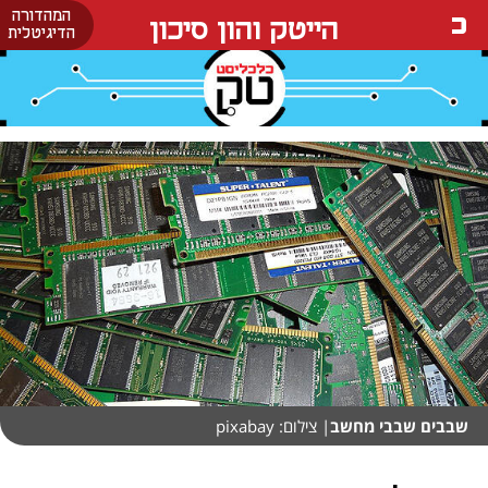
המהדורה
הייטק והון סיכון
הדיגיטלית
שבבים שבבי מחשב
| צילום: pixabay