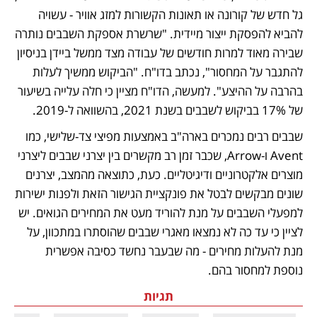
גל חדש של קורונה או תאונות הקשורות למזג אוויר - עשויה 
להביא להפסקת ייצור מיידית. "שרשרת אספקת השבבים נותרה 
שבירה מאוד למרות חודשים של עבודה מצד ממשל ביידן בניסיון 
להתגבר על המחסור", נכתב בדו"ח. "הביקוש ממשיך לעלות 
בהרבה על ההיצע". למעשה, הדו"ח מציין כי חלה עלייה בשיעור 
של 17% בביקוש לשבבים בשנת 2021, בהשוואה ל-2019. 
שבבים רבים נמכרים בארה"ב באמצעות מפיצי צד-שלישי, כמו 
Avent ו-Arrow, שכבר זמן רב מקשרים בין יצרני שבבים ליצרני 
מוצרים אלקטרוניים ודיגיטליים. כעת, כתוצאה מהמצב, יצרנים 
שונים מבקשים לבטל את פונקציית הגישור הזאת ולפנות ישירות 
למפעלי השבבים על מנת להוריד מעט את המחירים הגואים. יש 
לציין כי עד כה לא נמצאו מאגרי שבבים שהוסתרו במתכוון, על 
מנת להעלות מחירים - מה שבעבר נחשד כסיבה אפשרית 
נוספת למחסור בהם. 
תגיות