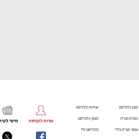
הבית של ההייטק הישראלי
ענף במתח גבוה
פוטו כלכליסט
ועידות כלכליסט
המרת מט"ח
מוסף כלכליסט
שרות לקוחות
מינוי לעית
עמוד מט"ח כללי
כלכליסט TV