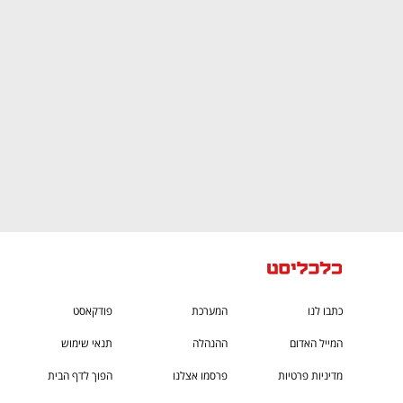
CTech – the gateway to Tech
You
כתבו לנו
המערכת
פודקאסט
המייל האדום
ההנהלה
תנאי שימוש
מדיניות פרטיות
פרסמו אצלנו
הפוך לדף הבית