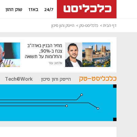
24/7
באזז
שוק ההון
דף הבית
כלכליסט-טק
הייטק והון סיכון
מחיר הבניין בארה"ב
צנח ב-90%,
והחלומות על תשואה
גבוהה התנפצו
אלמוג עזר
כלכליסט-טק
הייטק והון סיכון
Tech@Work