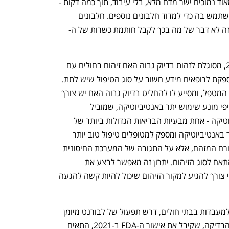
שמסוגל למדוד מספר חלבונים בריכוזים מאוד נמוכים ישר מדם מלא, בלי עיבוד, תוך כמה דקות - 
וברגע שיש את הטכנולוגיה הזו אפשר להשתמש בה כדי למדוד חלבונים נוספים. חלבונים 
 זה לא דבר של מה בכך לקבל חותמת כשרות של ה-
 הבדיקה שפיתחה מימד, שנוסדה ב-2009, מסוגלת לזהות בדיוק גבוה האם זיהום בחולים עם 
מחלת חום הוא ממקור חיידקי או נגיפי ומספקת לרופאים מידע חשוב על סוג הטיפול שיש לתת. 
זיהוי מקור הזיהום מהווה כלי חשוב לרופא המטפל, ומסייע לו להחליט בדיוק גבוה האם יש צורך 
לתת למטופל אנטיביוטיקה. זיהוי זיהום נגיפי מונע שימוש יתר באנטיביוטיקה, שמוביל 
להיווצרותם של חיידקים עמידים לאנטיביוטיקה - אחת מבעיות הבריאות הגדולות ביותר של 
זמננו. זיהוי זיהום חיידקי מונע שימוש חסר באנטיביוטיקה ומספק למטופלים טיפול טוב יותר 
בזמן. הבדיקה לא מתבססת על דגימת הגורם המזהם, אלא על התגובה של המערכת החיסונית 
על בסיס זיהו החלבונים שהיא מייצרת בהתאם לסוג הזיהום. יתרון זה מאפשר לבצע את 
הבדיקה באמצעות בדיקת דם פשוטה, בלי צורך להגיע למקור הזיהום שיכול להיות קשה להגעה 
 של מימד יועד למעבדות בבתי חולים, דרש תפעול של לבורנט מיומן 
וזמן תשובה של שעתיים. הדור השני של הבדיקה, שקיבל את אישור ה-FDA ב-2021, התאים 