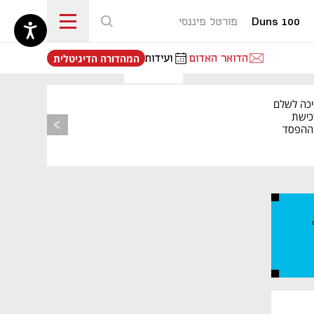
Duns 100
פורטל פיננסי
נפתח בכרטיסייה חדשה
הדואר האדום
ועידות
המהדורה הדיגיטלית
יכה לשלם
כישת
BASE: ההפסד
הרבעוני זינק ל-76