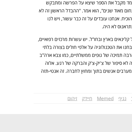
מאסר בפועל. "כל מי שמתחיל לעבוד במימד מקבל את הספר שיצא על הפרשה ומתבקש 
לראות את הסדרה עליה. זה מלווה את התחום מאוד שנים", הוא אמר. "ההבדל הראשון זה לא 
מה אתה אומר, אלא מה שאתה מסוגלת להוכיח. אנחנו עובדים על זה כבר עשור, ויש לנו 
"מעבר לכך, הטכנולוגיה עמדה למבחן של קלינאים בארץ ובחו"ל. יש עשרות מרכזים רפואיים, 
חלקם מהמובילים בעולם, שבמשך שנים בחנו את הטכנולוגיה על אלפי חולים בצורה בלתי 
תלויה כדי להעריך את הביצועים. יש גם הרבה תמיכה של גופים ממשלתיים, כמו צבא ארה"ב 
שכל התהליך נתון לביקורת עמוקה שלו. זה לא סיפור של צ'יק-צ'ק והברקה של רגע. אלוה 
תהליכים מורכבים שלוקחים הרבה שנים ומערבים אנשים בתוך ומחוץ לחברה. זה אנטי-תזה 
נפתח בכרטיסייה חדשה
נפתח בכרטיסייה חדשה
נגיף
Memed
חיידק
זיהום