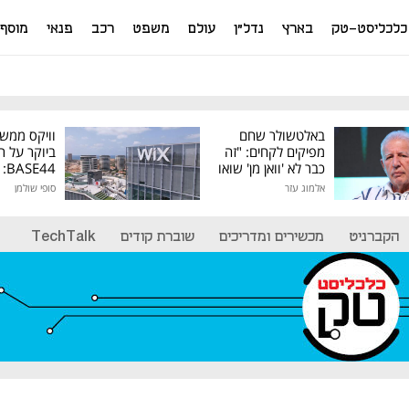
כלכליסט-טק
בארץ
נדל"ן
עולם
משפט
רכב
פנאי
מוסף
באלטשולר שחם
וויקס ממש
מפיקים לקחים: "זה
ביוקר על ר
כבר לא 'וואן מן' שואו
44
של גילעד"
אלמוג עזר
סופי שולמן
מיליון דולר
הקברניט
מכשירים ומדריכים
שוברת קודים
TechTalk