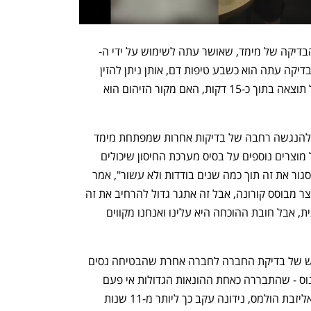
בדיקה של מימד, שאושר עתה לשימוש על ידי ה-
FDA. לדברי אדן, כל מה שצריך לביצוע הבדיקה עתה הוא כשבע טיפות דם, אותן ניתן להזין 
למכשיר הבדיקה ללא עיבוד מוקדם ולקבל תוצאה בתוך כ-15 דקות, האם מקור הזיהום הוא 
 קפיצת מדרגה זו צפויה לפתוח את הדרך להנגשה רחבה של בדיקות אחרות שמפתחת מימד 
על בסיס זיהוי חלבונים בדם. "יש מגוון של מוצרים נוספים על בסיס מערכת החיסון שיכולים 
לעבוד על בסיס דם מלא, ואנחנו מקווים לסגור את זה תוך כמה שנים בודדות ולא עשור", אמר 
אדן. "יש לנו אישור רגולטורי באירופה למוצר מבוסס קורונה, אבל זה אתגר גדול להרחיב את זה 
לכמה זיהומים. עשינו התקדמות משמעותית, אבל חובת ההוכחה היא עלינו ואנחנו מקווים 
 אדן מודע גם היטב לדימיון בין הדור החדש של בדיקת החברה לחברה אחרת שהבטיחה נסים 
ונפלאות על בסיס טיפות דם בלבד – תראנוס - שהתבררה כאחת ההונאות הגדולות אי פעם 
בתחום הביוטכנולוגיה ושהמייסדת שלה, אליזבת הולמס, נידונה עקב כך ליותר מ-11 שנות 