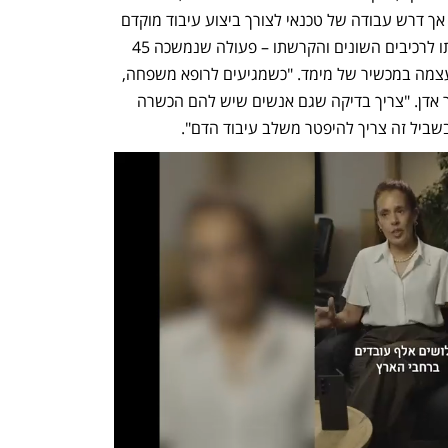
גם לתפעול במוקדים רפואיים קטנים יותר אך דרש עבודה של טכנאי לצורך ביצוע עיבוד מוקדם 
של הדם שהשתמש בצנטריפוגה להפרדתו לרכיבים השונים והקרשתו – פעולה שנמשכה 45 
דקות בתוספת 15 דקות לביצוע הבדיקה עצמה במכשיר של מימד. "כשמגיעים לרופא משפחה, 
רוצים לקבל תשובה במהלך הביקור", אמר אדן. "צריך בדיקה שגם אנשים שיש להם הכשרה 
שביל זה צריך להיפטר משלב עיבוד הדם".