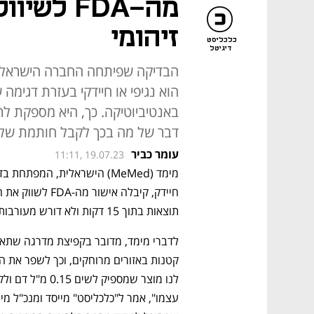
מה-FDA ל
זיהומי
כלכליסט
דיגיטל
באנטיביוטיקה. כך, היא מספקת לר
דבר של מה בכך לקבל חותמת של ה-FDA לדבר ה
עומר כביר
11:11, 19.07.23
תוצאות בתוך 15 דקות ולא דורש מעורבות של טכנאי מעבדה – כך מודיעה היום החברה.
לדברי מימד, מדובר ב
קפיצת מדרגה