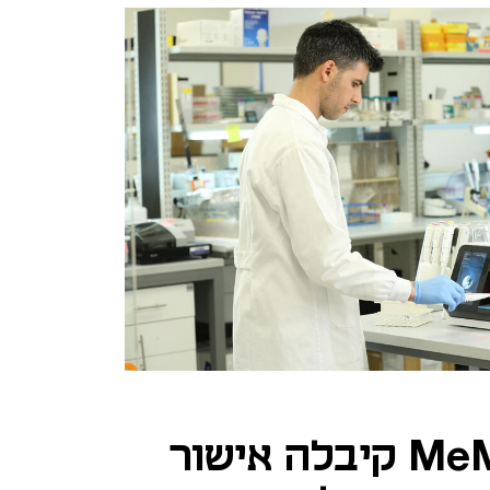
פריצת דרך: MeMed קיבלה אישור