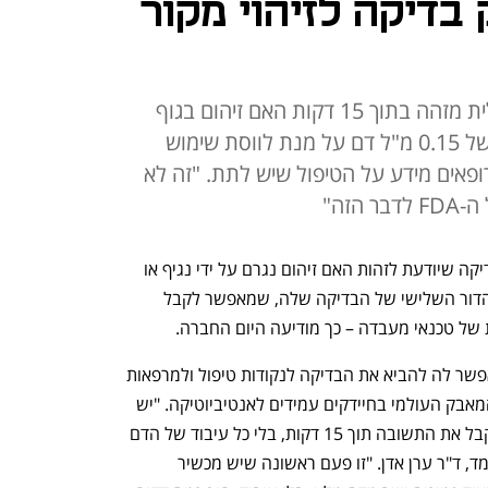
שיווק בדיקה לזיהוי מקור
הבדיקה שפיתחה החברה הישראלית מזהה בתוך 15 דקות האם זיהום בגוף
הוא נגיפי או חיידקי בעזרת דגימה של 0.15 מ"ל דם על מנת לווסת שימוש
ופאים מידע על הטיפול שיש לתת. "זה לא
זה"
מימד (MeMed) הישראלית, המפתחת בדיקה שיודעת לזהות האם זיהום נגרם על ידי נגיף או 
חיידק, קיבלה אישור מה-FDA לשווק את הדור השלישי של הבדיקה שלה, שמאפשר לקבל 
 שתאפשר לה להביא את הבדיקה לנקודות טיפול ולמרפאות 
קטנות באזורים מרוחקים, וכך לשפר את המאבק העולמי בחיידקים עמידים לאנטיביוטיקה. "יש 
לנו מוצר שמספיק לשים 0.15 מ"ל דם ולקבל את התשובה תוך 15 דקות, בלי כל עיבוד של הדם 
עצמו", אמר ל"כלכליסט" מייסד ומנכ"ל מימד, ד"ר ערן אדן. "זו פעם ראשונה שיש מכשיר 