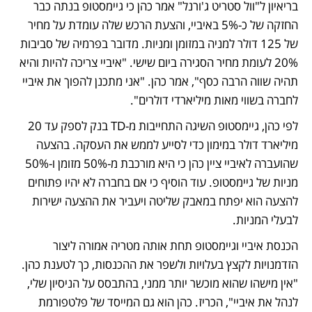
בריאיון ל"וול סטריט ג'ורנל" אמר כהן כי גיימסטופ בנתה כבר 
החזקה של כ-5% באיביי, והצעת הרכש שלה עומדת על מחיר 
של 125 דולר למניה במזומן ומניות. מדובר בפרמיה של סביבות 
20% לעומת מחיר הסגירה ביום שישי. "איביי צריכה להיות והיא 
תהיה שווה הרבה כסף", אמר כהן. "אני מתכנן להפוך את איביי 
לחברה בשווי מאות מיליארדי דולרים". 
לפי כהן, גיימסטופ השיגה התחייבות מ-TD בנק לספק עד 20 
מיליארד דולר במימון כדי לסייע לממש את העסקה. בהצעה 
שהועברה לאיביי ציין כהן כי היא מורכבת מ-50% מזומן ו-50% 
מניות של גיימסטופ. עוד הוסיף כי אם בחברה לא יהיו פתוחים 
להצעה הוא יפתח במאבק שליטה ויעביר את ההצעה ישירות 
לבעלי המניות. 
הכנסת איביי וגיימסטופ תחת אותה מטריה אמורה ליצור 
הזדמנויות לקצץ בעלויות ולשפר את ההכנסות, כך לטענת כהן. 
"אין מישהו שהוא מוכשר יותר ממני, בהתבסס על הניסיון שלי, 
לנהל את איביי", הכריז. כהן הוא גם המייסד של פלטפורמת 