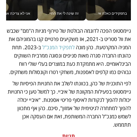
בתפקידים כאלה אי אפשר לחכות: אושרת לוי מניעה השקעות ענק מהטלפון_v
זה שינה לי את החיים: איך עידו איז'ק הופך את הסמארטפון לכלי צילום מקצועי_v
אני לא צריכה את המשרד:
גיימסטופ הפכה לדוגמה הבולטת של טירוף מניות ה"מם" שכבש 
את וול סטריט ב-2021, אז משקיעים פרטיים קנו בהמוניהם את 
המניה המקרטעת. כהן מונה 
לתפקיד המנכ"ל
 ב-2023. תחת 
כהונתו החברה סגרה מאות סניפים ונסוגה ממרבית השווקים 
הבינלאומיים. היא מתמקדת כעת במוצרים בעלי שולי רווח 
גבוהים כמו קלפים לאספנות, משחקי רטרו וקונסולות משחקים. 
לפי התוכנית של כהן, בכוונתו לשלב את החנויות הפיסיות של 
גיימסטופ בפעילות המקוונת של איביי. כך למשל טען כי החנויות 
יכולות להפוך לנקודות לאיסוף פריטי אספנות. "איביי יכולה 
להפוך למתחרה לגיטימית של אמזון", סיכם. כהן אף מתכוון 
לשמש כמנכ"ל החברה המשותפת, זאת אם העסקה אכן 
תתממש. 
תגיות