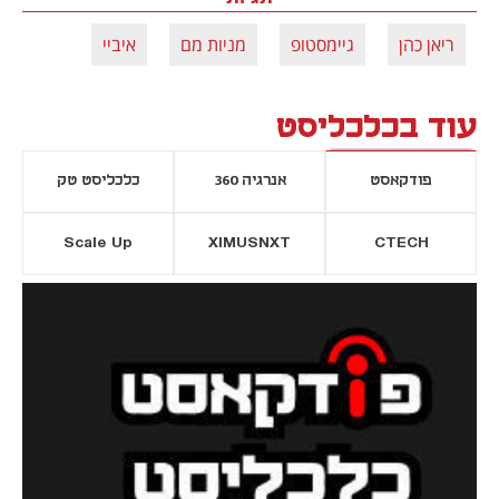
ריאן כהן
גיימסטופ
מניות מם
איביי
עוד בכלכליסט
פודקאסט
אנרגיה 360
כלכליסט טק
Scale Up
XIMUSNXT
CTECH
יסייה חדשה
נפתח בכרטיסייה חדשה