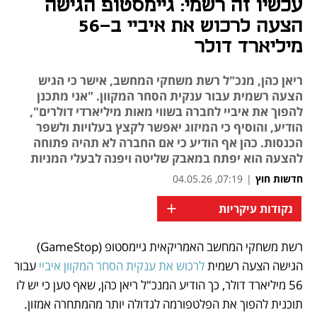
עכשיו זה רשמי: גיימסטופ הגישה
הצעה לרכוש את איביי ב-56
מיליארד דולר
ריאן כהן, מנכ"ל רשת משחקי המחשב, אישר כי הגיש
הצעה רשמית עבור ענקית הסחר המקוון. "אני מתכנן
להפוך את איביי לחברה בשווי מאות מיליארדי דולרים",
הודיע, והוסיף כי המיזוג יאפשר לקצץ בעלויות ולשפר
הכנסות. כהן אף הודיע כי אם החברה לא תהיה פתוחה
להצעה הוא יפתח במאבק שליטה ויפנה לבעלי המניות
חדשות חוץ
|
07:19, 04.05.26
+
נקודות עיקריות
רשת משחקי המחשב האמריקאית גיימסטופ (GameStop) 
נפתח בכרטיסייה חדשה
נפתח בכרטיסייה חדשה
הגישה הצעה רשמית 
לרכוש את ענקית הסחר המקוון איביי 
עבור 
56 מיליארד דולר, כך הודיע המנכ"ל ריאן כהן, שאף טען כי יש לו 
תוכנית להפוך את הפלטפורמה לגדולה יותר מהמתחרה אמזון. 