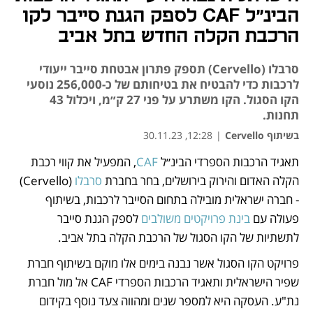
הבינ״ל CAF לספק הגנת סייבר לקו
הרכבת הקלה החדש בתל אביב
סרבלו (Cervello) תספק פתרון אבטחת סייבר ייעודי
לרכבות כדי להבטיח את בטיחותם של כ-256,000 נוסעי
הקו הסגול. הקו משתרע על פני 27 ק״מ, ויכלול 43
תחנות.
בשיתוף Cervello
|
12:28, 30.11.23
תאגיד הרכבות הספרדי הבינ״ל 
CAF
, המפעיל את קווי רכבת 
נפתח בכרטיסייה חדשה
נפתח בכרטיסייה חדשה
נפתח בכרטיסייה חדשה
הקלה האדום והירוק בירושלים, בחר בחברת 
סרבלו
 (Cervello) 
- חברה ישראלית מובילה בתחום הסייבר לרכבות, בשיתוף 
פעולה עם 
בינת פרויקטים משולבים
 לספק הגנת סייבר 
לתשתיות של הקו הסגול של הרכבת הקלה בתל אביב.
פרויקט הקו הסגול אשר נבנה בימים אלו מוקם בשיתוף חברת 
שפיר הישראלית ותאגיד הרכבות הספרדי CAF אל מול חברת 
נת"ע. העסקה היא למספר שנים ומהווה צעד נוסף בקידום 