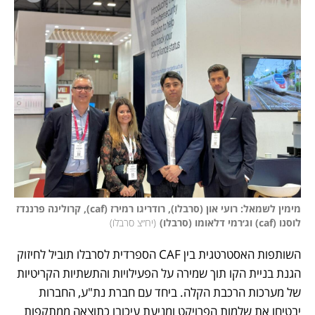
מימין לשמאל: רועי און (סרבלו), רודריגו רמירז (caf), קרולינה פרננדז 
לוסנו (caf) וג׳רמי דלאומו (סרבלו)
(
יח״צ סרבלו
)
השותפות האסטרטגית בין CAF הספרדית לסרבלו תוביל לחיזוק 
הגנת בניית הקו תוך שמירה על הפעילויות והתשתיות הקריטיות 
של מערכות הרכבת הקלה. ביחד עם חברת נת"ע, החברות 
יבטיחו את שלמות הפרויקט ומניעת עיכובו כתוצאה ממתקפות 