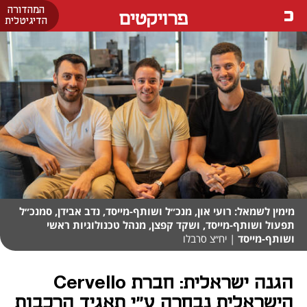
המהדורה
פרויקטים
הדיגיטלית
מימין לשמאל: רועי און, מנכ״ל ושותף-מייסד, נדב אבידן, סמנכ״ל
תפעול ושותף-מייסד, ושקד קפצן, מנהל טכנולוגיות ראשי
ושותף-מייסד
| יח״צ סרבלו
הגנה ישראלית: חברת Cervello
הישראלית נבחרה ע״י תאגיד הרכבות