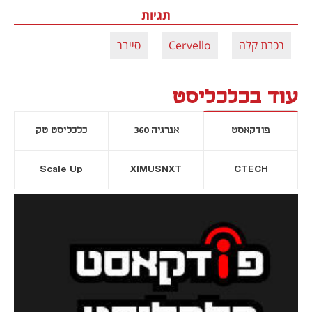
תגיות
רכבת קלה
Cervello
סייבר
עוד בכלכליסט
פודקאסט
אנרגיה 360
כלכליסט טק
Scale Up
XIMUSNXT
CTECH
יסייה חדשה
נפתח בכרטיסייה חדשה