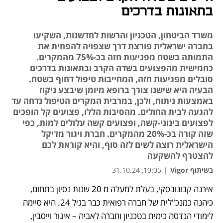
בתאונות בדרכים
משרד הביטחון, הטכניון והרשות לחדשנות, השקיעו
בחברה ישראלית פורצת דרך שצפויה להפחית את
התמותה בשטח מפגיעות חזה בכ-75% מהמקרים.
כחמישית מהפצועים בשדה הקרב ובתאונות בדרכים
סובלים מפגיעות חזה, המחייבות טיפול דחוף בשטח.
הבעיה היא שישנו צורך ברופא מיומן שיבצע ניקוז
באמצעות ניתוח, ולכן, במרבית המקרים הטיפול נדחה עד
להגעה לבית החולים. מהסיבות הללו, פצועים קל הופכים
לפצועים בינוני-קשה, ופצועים קשה עלולים למות, כפי
שזה קורה בכ-20% מהמקרים. חברת ויגור מדיקל
הישראלית רוצה לשים לזה סוף, והיא קוראת לכם
להצטרף להשקעה
בשיתוף Vigor
|
10:05, 31.10.24
אירנה קבונובסקי, בעלת למעלה מ 20 שנות נסיון בתחום, 
נפתח בכרטיסייה חדשה
נפתח בכרטיסייה חדשה
כיהנה כמנכ"לית של חברה רפואית כבר בגיל 24. היא סיימה 
לימודי הנדסה כימית בטכניון וחברה לאביה – איגור וייסבין, 