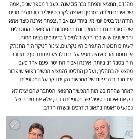
מהנדס, ממציא ומפתח כבר 35 שנה. כעבור מספר שנים, אמה 
של אירנה חלתה בסרטן ונאלצה לקבל טיפולי ניקוז נוזלים מבית 
החזה על בסיס יומיומי. ביחד עם אביה, צפתה אירנה כיצד אמא 
שלה סובלת גם מהמחלה וגם מהפתרונות הרפואיים המוגבלים 
והמיושנים שיש בכל הקשור לטיפול בדימומים בבית החזה. 
לעיתים תכופות התפרים היו נקרעים, צינור הניקוז היה מתנתק 
או נחסם והרופא היה מגיע על מנת לבצע ניתוח נוסף.  מדובר 
היה בסבל רב ביותר. אירנה ואביה התייסרו פעם אחר פעם 
מהצפייה בתהליך, ועל כן החליטו להמציא מכשיר רפואי שיפתור 
את מרבית הבעיות של המכשור הקיים ויקל על המטופלים.
לאחר שהחלו בפיתוח המכשיר הרפואי, הסתבר שהם יצילו לא 
רק את איכות הטיפול של מטופלים רבים, אלא את חייהם של 
נפגעי טראומה בתאונות דרכים ובשדה הקרב.