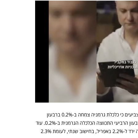
נתונים נוספים שפורסמו היום באירופה מצביעים כי כלכלת גרמניה צמחה ב-0.2% ברבעון 
הראשון - בדומה לתחזיות האנליסטים. ברבעון הרביעי התכווצה הכלכלה הגרמנית ב-0.2%. עוד 
פורסם היום כי שיעור האינפלציה בגרמניה ירד ל-2.2% באפריל, בחישוב שנתי, לעומת 2.3% 