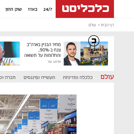
24/7
באזז
שוק ההון
דף הבית
עולם
מחיר הבניין בארה"ב
צנח ב-90%,
כלכליסט
דיגיטל
והחלומות על תשואה
גבוהה התנפצו
אלמוג עזר
עולם
כלכלה ומדיניות
תעשייה ופיננסים
חברה וס