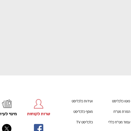
ענף במתח גבוה
מדברים כלכלה, עסקים ומה שב
פוטו כלכליסט
ועידות כלכליסט
המרת מט"ח
מוסף כלכליסט
שרות לקוחות
מינוי לעית
עמוד מט"ח כללי
כלכליסט TV