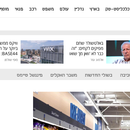
כלכליסט-טק
בארץ
נדל"ן
עולם
משפט
רכב
פנאי
מוסף
באלטשולר שחם
וויקס ממש
מפיקים לקחים: "זה
ביוקר על ר
כבר לא 'וואן מן' שואו
44
של גילעד"
אלמוג עזר
סופי שולמן
מיליון דולר
ביבה
בשולי החדשות
משבר האקלים
פיננשל טיימס