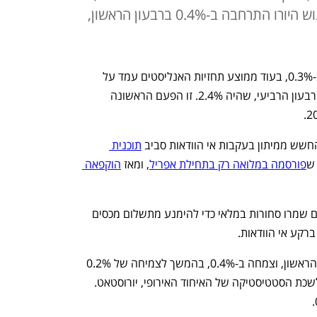
בצד השני של האוקיינוס: כלכלת גוש היורו התרחבה ב-0.4% ברבעון הראשון,
כלכלת ארה"ב התכווצה ברבעון הראשון ב-0.3%, בעוד ממוצע תחזיות האנליסטים עמד על 
0.2%, נמוך בהרבה מנתון הצמיחה של הרבעון הרביעי, שהיה 2.4%. זו הפעם הראשונה 
חשש ממיתון בעקבות אי הוודאות סביב 
תוכנית 
 ש
פורסמה במלואה רק בתחילת אפריל
, ומאז 
הוקפאה 
הסיבות העיקריות לירידה בתוצר: היבואנים שמרו סחורות במלאי כדי להימנע מתשלום מכסים 
רקע אי הוודאות.
כלכלת גוש היורו הפתיעה לטובה ברבעון הראשון, וצמחה ב-0.4%, בהמשך לצמיחה של 0.2% 
ברבעון הרביעי של 2024 - כך מפרסמת לשכת הסטטיסטיקה של האיחוד האירופי, יורוסטאט. 