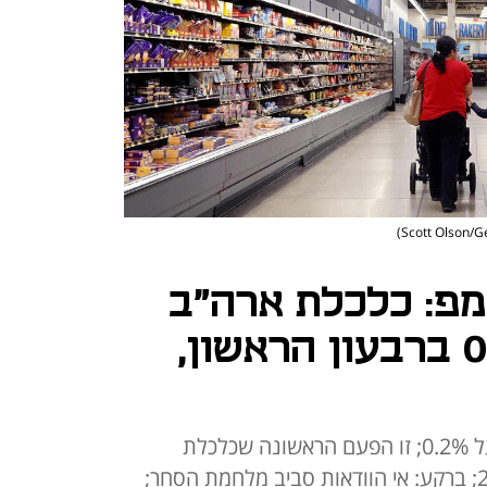
פ: כלכלת ארה"ב
התכווצה ב-0.3% ברבעון הראשון,
ממוצע תחזיות האנליסטים עמד על 0.2%; זו הפעם הראשונה שכלכלת
ארה"ב מתכווצת מאז תחילת 2022; ברקע: אי הוודאות סביב מלחמת הסחר;