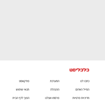
CTech – the
הבית של ההייטק הישראלי
כתבו לנו
המערכת
פודקאסט
המייל האדום
ההנהלה
תנאי שימוש
מדיניות פרטיות
פרסמו אצלנו
הפוך לדף הבית