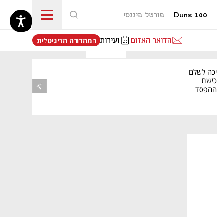
Duns 100
פורטל פיננסי
נפתח בכרטיסייה חדשה
הדואר האדום
ועידות
המהדורה הדיגיטלית
יכה לשלם
כישת
BASE: ההפסד
הרבעוני זינק ל-76