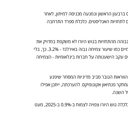
עוד פורסם כי כלכלת צרפת צמחה ב-0.1% ברבעון הראשון ונמנעה מכניסה למיתון, לאחר 
נסיגה של 0.1% ברבעון הרביעי - ובהתאם לתחזיות האנליסטים. כלכלת ספרד התרחבה 
אנליסטים בקומרזבנק ציינו כי הצמיחה הגבוהה מהתחזיות בגוש היורו לא משקפת במדויק את 
המציאות ונבעה בחלקה מגורמים חד פעמיים כמו שיעור צמיחה גבוה באירלנד - 3.2%. כך, בלי 
אירלנד - מדינה שהנתונים לגביה תנודתיים עקב הישענותה על חברות בינלאומיות - הצמיחה 
"הצמיחה תאט ברבעון השני לנוכח חוסר הווראות הגובר סביב מדיניות המסחר שיפגע 
בהשקעות", אמרה מלאני דבונו מחברת המחקר פנתיאון אקונומיקס. להערכתה, ייתכן אפילו 
של השנה.
לפי תחזית הבנק האירופי המרכזי ממרץ, כלכלה גוש היורו צפויה לצמוח ב-0.9% ב-2025, מעט 