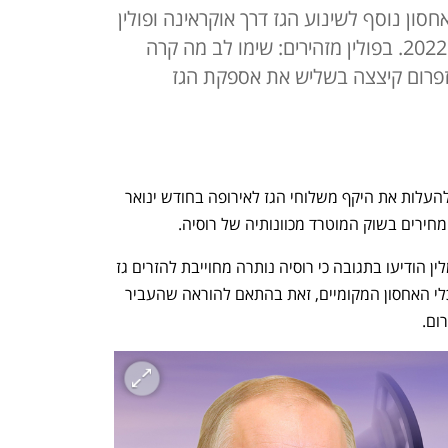
חסון נוסף לשינוע הגז דרך אוקראינה ופולין
לשאר אירופה בין ינואר לספטמבר 2022. בפולין מזהירים: שימו לב מה קרה
זפרום קיצצה בשליש את אספקת הגז
חברת הגז הרוסית גזפרום סרבה השבוע להעלות את היקף משלוחי הגז לאירופה בחודש ינואר 
חירים בשוק המוטרד מכוונותיה של רוסיה. 
בסוכנות הידיעות רויטרס מדווחים שבקרמלין הודיעו בתגובה כי רוסיה נותרה מחוייבת להזרים גז 
נוסף לאירופה לאחר שיחודש המלאי במיכלי האחסון המקומיים, זאת בהתאם להוראה שהעביר 
ום.