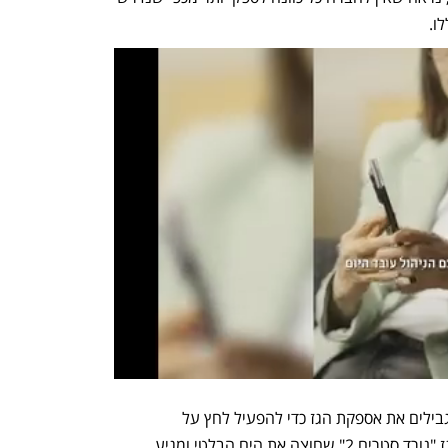
ו. 
במוסקבה מכחישים את הטענות כי הם מגבילים את אספקת הגז כדי להפעיל לחץ על 
הרגולטורים הגרמניים לאשר את צינור הגז "נורד סטרים 2" שחוצה את הים הבלטי ומגיע 