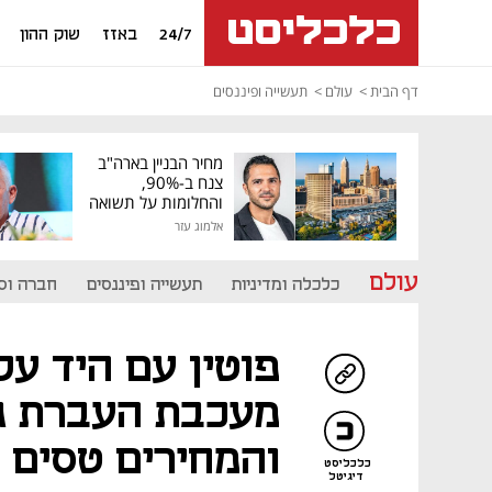
24/7
באזז
שוק ההון
דף הבית
עולם
תעשייה ופיננסים
מחיר הבניין בארה"ב
צנח ב-90%,
והחלומות על תשואה
גבוהה התנפצו
אלמוג עזר
עולם
כלכלה ומדיניות
תעשייה ופיננסים
חברה וס
פוטין עם היד על
מעכבת העברת גז
והמחירים טסים
כלכליסט
דיגיטל