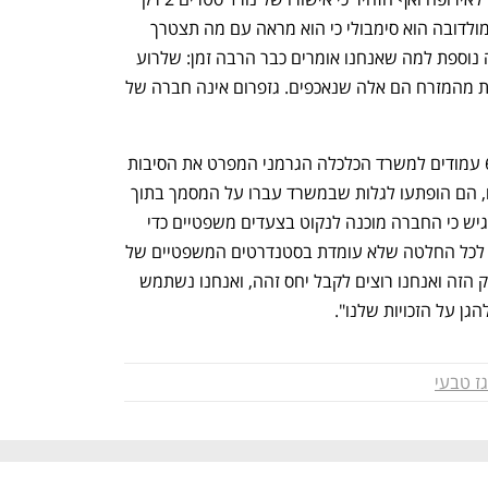
ענף במתח גבוה
מדברים כלכלה, עסקים ומה שב
יהפוך את אירופה לפגיעה יותר. "המצב במולדובה הוא סימבולי כי הוא מראה עם מה תצטרך 
אירופה להתמודד", אמר לעיתון. "זו הוכחה נוספת למה שאנחנו אומרים כבר הרבה זמן: שלרוע 
המזל, האינטרסים של ספקית הגז הראשית מהמזרח הם אלה שנאכפים. גזפרום אינה חברה של 
לדבריו, החברה שלחה מסמך  באורך 600 עמודים למשרד הכלכלה הגרמני המפרט את הסיבות 
מדוע אין לאשר את צינור הגז הרוסי. אולם, הם הופתעו לגלות שבמשרד עברו על המסמך בתוך 
פחות מארבעה ימי עבודה. בכל מקרה הדגיש כי החברה מוכנה לנקוט בצעדים משפטיים כדי 
להגן על האינטרסים שלה. "אנחנו נתנגד לכל החלטה שלא עומדת בסטנדרטים המשפטיים של 
אירופה", הסביר. "אנחנו גם שחקנים בשוק הזה ואנחנו רוצים לקבל יחס זהה, ואנחנו נשתמש 
גן על הזכויות שלנו". 
גז טבעי