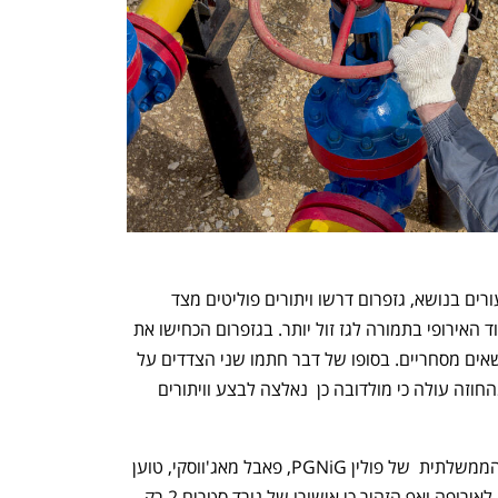
בפייננשל טיימס דיווחו כי לפי אנשים המעורים בנושא, גזפרום דרשו ויתורים פוליטים מצד 
נפתח בכרטיסייה חדשה
נפתח בכרטיסייה חדשה
הממשלה המולדובית הנחשבת פרו האיחוד האירופי בתמורה לגז זול יותר. בגזפרום הכחישו את 
הטענות וטענו כי השיחות נסבו רק על נושאים מסחריים. בסופו של דבר חתמו שני הצדדים על 
חוזה חדש ביום שישי, אך לפי הדיווחים, מהחוזה עולה כי מולדובה כן  נאלצה לבצע וויתורים 
בהתאם, פאבל מאג'ווסקי יו"ר חברת הגז הממשלתית  של פולין PGNiG, פאבל מאג'ווסקי, טוען 
כי הפרשה צריכה לשמש כקריאת השכמה לאירופה ואף הזהיר כי אישורו של נורד סטרים 2 רק 