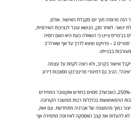
לפי  פוטין, ניתן יהיה להזרים גז דרך הצינור הזה מרוסיה תוך יום מקבלת האישור. אולם, 
לרגולטור הגרמני יש זמן להחליט עד תחילת ינואר. לאחר מכן, הנושא עובר לנציבות האירופית, 
ולה יהיו חודשיים להגיב. לפיכך, האנליסטים בג'פריס ציינו כי השאלה כעת היא האם רוסיה 
מתכוונת לספק גז נוסף רק באמצעות נורד סטרים 2 – פרויקט שיצא לדרך על אף שארה"ב 
ורבות בבנייתו. 
"נראה שגזפרום מהמרת שנורד סטרים 2 יקבל אישור בקרוב, ולא רוצה לקחת על עצמה 
התחייבויות נוספות דרך הנתיבים של אוקראינה", הגיב גם דמיטרי מרינצ'נקו מסוכנות דירוג 
מחירי הגז הטבעי זינקו השנה באירופה ב-250%, כשבשלב מסוים בחודש אוקטובר המחירים 
עלו אף פי 8 על רקע הביקוש הגבוה בעקבות ההתאוששות בכלכלות רבות ממשבר הקורונה. 
השוק נפגע גם מהביקוש הגבוה באסיה וייצור נמוך מהמצפה של אנרגיה מתחדשת. עם זאת, 
המומחים טוענים כי ההחלטה של גזפרום לא להעלות את קצב האספקה לאירופה מחמירה אף 