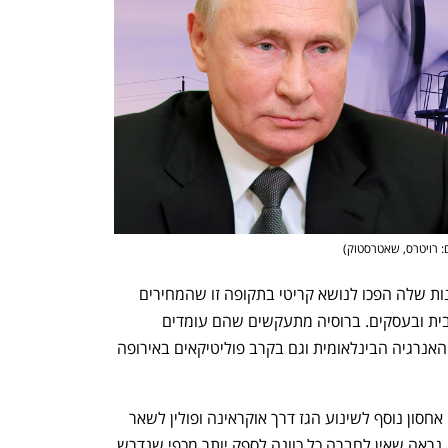
: רויטרס, שאטרסטוק
)
רוסיה מספקת שליש מהגז באירופה והכוונות שלה הפכו לנושא קריטי בתקופה זו שהמחירים 
ברחבי היבשת מזנקים ופוגעים במשקי הבית ובעסקים. ברוסיה מתעקשים שהם עומדים 
בהתחייבויות החוזיות שלהם, אך בסוכנות האנרגיה הבינלאומית וגם בקרב פוליטיקאים באירופה 
לראייה, בגזפרום החליטו לא להזמין מקום אחסון נוסף לשינוע הגז דרך אוקראינה ופולין לשאר 
אירופה בין ינואר לספטמבר 2022. כלומר, נראה שאין לחברה כל כוונה לספק יותר מכפי שנדרש 