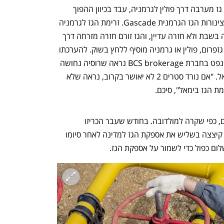
בינתיים, צינור הגז הרוסי "ימאל", המזרים גז מערבה דרך פולין לגרמניה, עבד בכיוון ההפוך 
השבוע, כך לפי נתונים שסיפקה מפעילת צינורות הגז הגרמנית Gascade. זרימת הגז לגרמניה 
דרך נקודת Mallnow בגבול הפולני עצרה בשבת ולא חזרה עדיין, והגז זורם חזרה מזרחה דרך 
פולין. ההיפוך הזה, שלא זכה להסבר מצד גזפרום, פולין או גרמניה מוסיף ללחץ בשוק. להערכתו 
של רונלד סמית, אנליסט בכיר בנושאי גז ונפט בחברת BCS brokerage נראה שרוסיה נחושה 
למלא את נורד סטרים 2 עם גז מצינור ימאל. "אם נורד סטרים 2 לא יאושר בקרוב, נראה שלא 
ת הגז בימאל", סיכם.  
בפולין מזהירים מתלות גדולה מדי בגזפרום, כפי שקרה למולדובה. בחודש שעבר הכריזו 
במולדובה על מצב חירום לאחר שגזפרום קיצצה בשליש את אספקת הגז למדינה לאחר סיומו 
לום כפול כדי לשמור על אספקת הגז. 