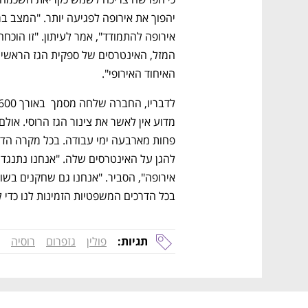
CTech – the
הבית של ההייטק הישראלי
האיחוד האירופי". 
בכל הדרכים המשפטיות הזמינות לנו כדי לה
תגיות:
פולין
גזפרום
רוסיה