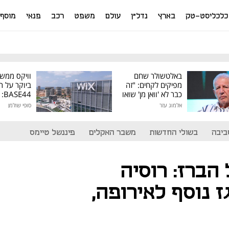
כלכליסט-טק
בארץ
נדל"ן
עולם
משפט
רכב
פנאי
מוסף
באלטשולר שחם
וויקס ממש
מפיקים לקחים: "זה
ביוקר על ר
כבר לא 'וואן מן' שואו
44
של גילעד"
אלמוג עזר
סופי שולמן
מיליון דולר
ביבה
בשולי החדשות
משבר האקלים
פיננשל טיימס
 הברז: רוסיה
 נוסף לאירופה,