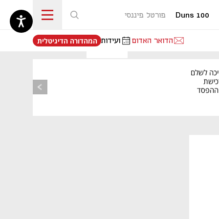
Duns 100
פורטל פיננסי
נפתח בכרטיסייה חדשה
הדואר האדום
ועידות
המהדורה הדיגיטלית
יכה לשלם
כישת
BASE: ההפסד
הרבעוני זינק ל-76