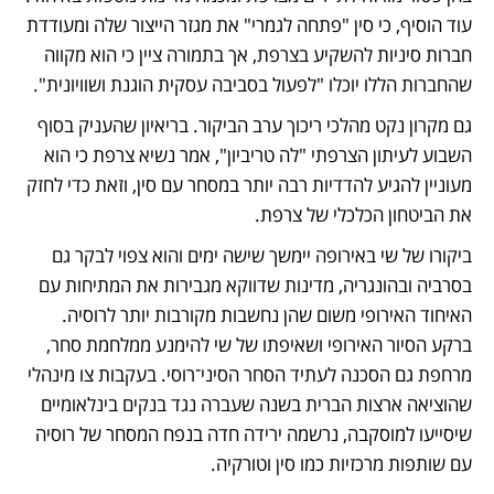
עוד הוסיף, כי סין "פתחה לגמרי" את מגזר הייצור שלה ומעודדת 
חברות סיניות להשקיע בצרפת, אך בתמורה ציין כי הוא מקווה 
שהחברות הללו יוכלו "לפעול בסביבה עסקית הוגנת ושוויונית". 
גם מקרון נקט מהלכי ריכוך ערב הביקור. בריאיון שהעניק בסוף 
השבוע לעיתון הצרפתי "לה טריביון", אמר נשיא צרפת כי הוא 
מעוניין להגיע להדדיות רבה יותר במסחר עם סין, וזאת כדי לחזק 
את הביטחון הכלכלי של צרפת. 
ביקורו של שי באירופה יימשך שישה ימים והוא צפוי לבקר גם 
בסרביה ובהונגריה, מדינות שדווקא מגבירות את המתיחות עם 
האיחוד האירופי משום שהן נחשבות מקורבות יותר לרוסיה. 
ברקע הסיור האירופי ושאיפתו של שי להימנע ממלחמת סחר, 
מרחפת גם הסכנה לעתיד הסחר הסיני־רוסי. בעקבות צו מינהלי 
שהוציאה ארצות הברית בשנה שעברה נגד בנקים בינלאומיים 
שיסייעו למוסקבה, נרשמה ירידה חדה בנפח המסחר של רוסיה 
עם שותפות מרכזיות כמו סין וטורקיה.