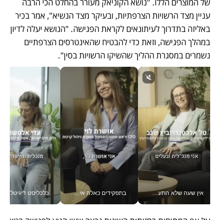
של המוצרים הללו. "נושא הקוניאק מעורר בהחלט הכי הרבה 
עניין מצד הרשויות הצרפתיות, ובעיקר מצד הנשיא", אמר בכיר 
באליזה בתדרוך לעיתונאים לקראת הפגישה. "הנושא יעלה לדיון 
במהלך הפגישה, וזאת כדי להבטיח שהאינטרסים הצרפתיים 
נשמרים במסגרת ההליך שהשיקו הרשויות בסין".
אין שעה שלא התעסקתי במשבר - טל אלכסנדרוביץ’ שגב מנהלת משברים תקשורתיים מכל מקום עם ה- Galaxy Z Fold8 Ultra שלה_v
בתפקידים כאלה אי אפשר לחכות: אושרת לוי מניעה השקעות ענק מהטלפון_v
כלכליסט דיגיטל