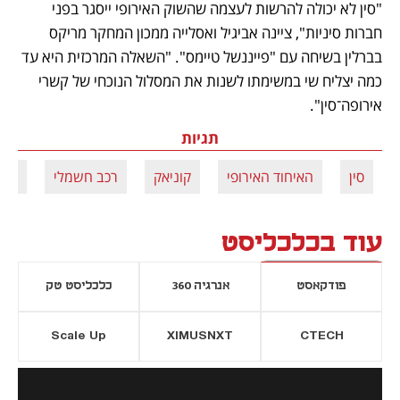
"סין לא יכולה להרשות לעצמה שהשוק האירופי ייסגר בפני 
חברות סיניות", ציינה אביגיל ואסלייה ממכון המחקר מריקס 
בברלין בשיחה עם "פייננשל טיימס". "השאלה המרכזית היא עד 
כמה יצליח שי במשימתו לשנות את המסלול הנוכחי של קשרי 
אירופה־סין". 
תגיות
סין
האיחוד האירופי
קוניאק
רכב חשמלי
מלח
עוד בכלכליסט
פודקאסט
אנרגיה 360
כלכליסט טק
Scale Up
XIMUSNXT
CTECH
יסייה חדשה
נפתח בכרטיסייה חדשה