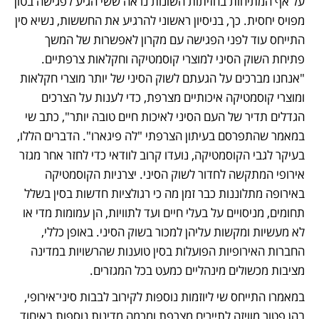
על אף המתיחות בחזיתות השונות נראה ששי הגיע לפגישה בטון 
מפויס יחסית. כך, בניסיון ראשוני להרגיע את החששות, נשיא סין 
התייחס עוד לפני הפגישה עם מקרון לאפשרות של המשך 
פתיחת השוק הסיני למוצרי קוסמטיקה וחקלאות צרפתיים. 
"אנחנו מברכים על הגעתם לשוק הסיני של יותר מוצרי חקלאות 
ומוצרי קוסמטיקה איכותיים מצרפת, כדי לענות על הצרכים 
הגדלים תדיר של העם הסיני לאיכות חיים טובה יותר", כתב שי 
במאמר שהתפרסם בעיתון הצרפתי "לה פיגארו". הדברים הללו, 
בעיקר לגבי הקוסמטיקה, נועדו קרוב לוודאי כדי לחזר אחר מגזר 
אירופי המתקשה לחדור לשוק הסיני. יצרניות הקוסמטיקה 
באירופה מתלוננות כבר זמן מה כי רגולציות חדשות בסין בשלל 
תחומים, מניסויים על בעלי חיים ועד לתוויות, הן עמומות מדי או 
לא מעשיות ומקשות עליהן למכור בשוק הסיני. באופן כללי, 
החברות האירופיות הפועלות בסין טוענות שהרשויות במדינה 
מציבות מכשולים מינהליים כמעט בכל המגזרים. 
במאמרו התייחס שי ליוזמות נוספות לקירוב לבבות סיני־אירופי, 
בהן פטור מוויזה לתיירים מצרפת ומכמה מדינות נוספות באיחוד. 