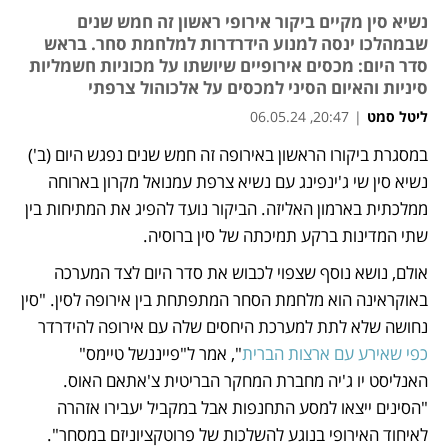
נשיא סין מקיים ביקור אירופי ראשון זה חמש שנים
שבמהלכו ינסה למנוע הידרדרות למלחמת סחר. בראש
סדר היום: מכסים אירופיים שיושתו על מכוניות חשמליות
סיניות והאיום הסיני למכסים על אלכוהול צרפתי
ליטל סמט
|
20:47, 06.05.24
במסגרת ביקורו הראשון באירופה זה חמש שנים נפגש היום (ב') 
נפתח בכרטיסייה חדשה
נפתח בכרטיסייה חדשה
נשיא סין שי ג'ינפינג עם נשיא צרפת עמנואל מקרון בארוחה 
ממלכתית בארמון האליזה. הביקור נועד להפיג את המתיחות בין 
שתי המדינות ברקע תמיכתה של סין ברוסיה. 
אולם, נושא נוסף שצפוי לכבוש את סדר היום לצד המערכה 
באוקראינה הוא מלחמת הסחר המתפתחת בין אירופה לסין. "סין 
נחושה שלא לתת למערכת היחסים שלה עם אירופה להידרדר 
כפי שאירע עם ארצות הברית
", אמר ל"פייננשל טיימס" 
האנליסט יו ג'יה מחברת המחקר הבריטית צ'אתאם האוס. 
"הסינים ייצאו למסע התחנפות אבל במקביל יעבירו אזהרה 
לאיחוד האירופי בנוגע להשלכות של פרוטקציוניזם במסחר". 