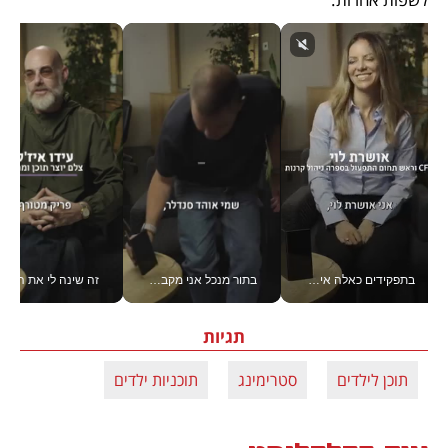
בתפקידים כאלה אי אפשר לחכות: אושרת לוי מניעה השקעות ענק מהטלפון_v
בתור מנכל אני מקבל מאות החלטות ביום, וה- Galaxy Z Fold8 Ultra עוזר לי לחתוך אותן מהר יותר_v
זה שינה לי את החיים: 
תגיות
תוכן לילדים
סטרימינג
תוכניות ילדים