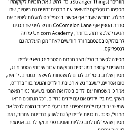
מוזרים" (Stranger Things). כדי להשיג את הזכויות לקוקומלון 
הסכימו בנטפליקס להשאיר את התכנים זמינים גם ביוטיוב, שם 
החלה. בחודש שעבר אף אפשרו בנטפליקס להעלות ליוטיוב את 
סדרת הספין אוף CoComelon Lane חודש לפני שהתכנים 
הגיעו לפלטפורמה. בדומה, Unicorn Academy עלתה 
לרובולוקס בספטמבר ורק חודשיים לאחר מכן הועלתה גם 
לנטפליקס. 
הסיבה לפשרות הללו מצד חברות הסטרימינג היא שילדים 
נחשבים לקבוצה דמוגרפית מבוקשת עבור שירותי הסטרימינג, 
מכיוון שלרוב ביכולתם לגרום למשפחות להישאר כמנויים. לראיה, 
טום אסהיים, לשעבר נשיא חטיבת הילדים והנוער בוור ברדרס, 
אמר כי משפחות עם ילדים ביטלו את המנוי בשיעור נמוך מאשר 
משקי בית בלי ילדים אם עם ילדים גדולים. "כל הנתונים הראו 
שמשקי בית עם ילדים צופים יותר ובעלי סבירות נמוכה לבטל את 
המנוי", סיכם. תוכניות ילדים קל גם לשווק במדינות אחרות, זאת 
מכיוון שהעלילות לרוב כלליות ואוניברסליות וקל לדובב אנימציה 
לשפות אחרות. 