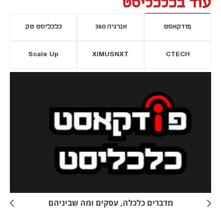
עוד בכלכליסט
פודקאסט
אנרגיה 360
כלכליסט טק
Scale Up
XIMUSNXT
CTECH
יסייה חדשה
נפתח בכרטיסייה חדשה
מדברים כלכלה, עסקים ומה שביניהם