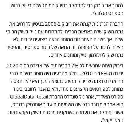
למכור את ריבוק כדי להתמקד בחיזוק המותג שלה בשוק לבוש 
הספורט הגלובלי. 
החברה הגרמנית קנתה את ריבוק ב-2006 בניסיון להרחיב את 
נתח השוק שלה בארצות הברית ולהתחרות עם נייק בשוק הביתי 
שלה. אך בשנים האחרונות המותג הראה ביצועים ירודים, לא 
הצליח לרכוב על הפופולריות הגואה של ביגוד ספורטיבי, והפסיד 
נתח שוק ללולולמון, נייק ומותגים אחרים. 
ריבוק היתה אחראית לכ-7% ממכירותיה של אדידס בסוף 2020, 
ירידה מ-18% ב-2010. "חלק מהבעיה היה חוסר בהירות לגבי 
מה אדידס רצתה שריבוק תהיה. כתוצאה מכך היא לא נתפסה 
כמותג לספורטאים מקצוענים מחד, ולא כמענה לחובבי ביגוד 
ספורט מאידך", אמר ניל סונדרס מחברת GlobalData Retail. 
הוא אמר שמדובר ברכישה משמעותית עבור אותנטיק ברנדס, 
אשר "מחזקת את מעמדה כשחקנית מרכזית בשוק הקמעונאות 
האמריקאי".