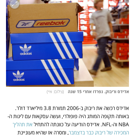
אדידס וריבוק. נפרדו אחרי 15 שנה  
(
צילום: איי
)
אדידס רכשה את ריבוק ב-2006 תמורת 3.8 מיליארד דולר. 
באותה תקופה המותג היה פופולרי, ועשה עסקאות עם ליגות ה-
NBA וה-NFL. אדידס הודיעה על כוונתה להתחיל
 את תהליך 
המכירה של ריבוק כבר בדצמבר
, ומסרה אז שהיא מעוניינת 