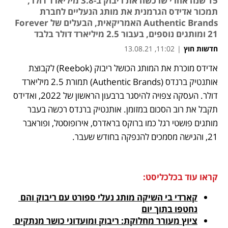
15 שנה אחרי שרכשה את ריבוק ב-3.8 מיליארד דולר,
תמכור אדידס הגרמנית את מותג הנעליים לחברת
Authentic Brands האמריקאית, הבעלים של Forever
21 ומותגים נוספים, בעבור 2.5 מיליארד דולר בלבד
חדשות חוץ
|
11:02, 13.08.21
אדידס מוכרת את המותג הכושל ריבוק (Reebok) לקבוצת 
נפתח בכרטיסייה חדשה
נפתח בכרטיסייה חדשה
נפתח בכרטיסייה חדשה
נפתח בכרטיסייה חדשה
אותנטיק ברנדס (Authentic Brands) תמורת 2.5 מיליארד 
דולר. העסקה צפויה להיסגר ברבעון הראשון של 2022, ואדידס 
תקבל את רוב הסכום במזומן. אותנטיק ברנדס רכשה בעבר 
מותגים פושטי רגל כמו ברוקס בראדרס, אירופוסטל, ופוראבר 
21, והגישה מסמכים להנפקה בחודש שעבר. 
קראו עוד בכלכליסט:
קארדי בי השיקה מותג נעלי ספורט עם ריבוק והם 
נחטפו בתוך יום
ציוץ מעורר מחלוקת: ריבוק ומועדוני כושר מנתקים 