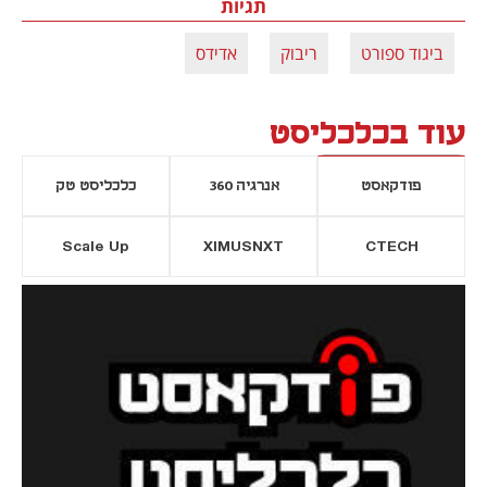
תגיות
ביגוד ספורט
ריבוק
אדידס
עוד בכלכליסט
פודקאסט
אנרגיה 360
כלכליסט טק
Scale Up
XIMUSNXT
CTECH
יסייה חדשה
נפתח בכרטיסייה חדשה