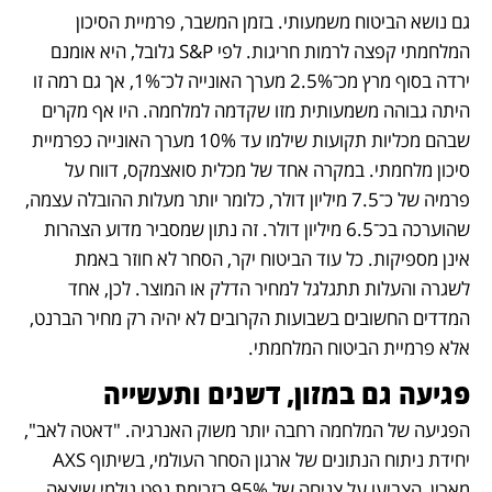
גם נושא הביטוח משמעותי. בזמן המשבר, פרמיית הסיכון 
המלחמתי קפצה לרמות חריגות. לפי S&P גלובל, היא אומנם 
ירדה בסוף מרץ מכ־2.5% מערך האונייה לכ־1%, אך גם רמה זו 
היתה גבוהה משמעותית מזו שקדמה למלחמה. היו אף מקרים 
שבהם מכליות תקועות שילמו עד 10% מערך האונייה כפרמיית 
סיכון מלחמתי. במקרה אחד של מכלית סואצמקס, דווח על 
פרמיה של כ־7.5 מיליון דולר, כלומר יותר מעלות ההובלה עצמה, 
שהוערכה בכ־6.5 מיליון דולר. זה נתון שמסביר מדוע הצהרות 
אינן מספיקות. כל עוד הביטוח יקר, הסחר לא חוזר באמת 
לשגרה והעלות תתגלגל למחיר הדלק או המוצר. לכן, אחד 
המדדים החשובים בשבועות הקרובים לא יהיה רק מחיר הברנט, 
אלא פרמיית הביטוח המלחמתי.
פגיעה גם במזון, דשנים ותעשייה
הפגיעה של המלחמה רחבה יותר משוק האנרגיה. "דאטה לאב", 
יחידת ניתוח הנתונים של ארגון הסחר העולמי, בשיתוף AXS 
מארין, הצביעו על צניחה של 95% בזרימת נפט גולמי שיצאה 