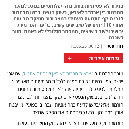
בניגוד לאופטימיות בחוגים הדיפלומטיים בנוגע למזכר
ההבנות בין ארה"ב לאיראן, בשוק הנפט ידרשו הבהרות
לגבי היקף התנועה העתידי במצר ולוגיסטיקת הביטוח.
אחרי 110 ימים של שיבושים קשים, כל עוד הפרמיות
ימשיכו לשבור שיאים, המסחר הגלובלי לא באמת יחזור
לשגרה
דורון פסקין
|
06:12, 16.06.26
+
נקודות עיקריות
מזכר ההבנות בין 
ארצות הברית לאיראן שנחתם אתמול
, אם אכן 
נפתח בכרטיסייה חדשה
נפתח בכרטיסייה חדשה
ייושם, צפוי להיות נקודת מפנה כלכלית משמעותית מאז פרוץ 
המלחמה לפני כ־110 ימים. אבל לצד האופטימיות בחוגים 
הדיפלומטיים, בשוק הנפט לא יסתפקו בהצהרות לגבי מצר 
הורמוז, אלא יבקשו לדעת כמה אוניות יעברו בו בפועל, מי יבטח 
אותן וכמה זמן יידרש כדי לפתוח את הפקק שנוצר.
הורמוז הוא, כידוע, אחד מצווארי הבקבוק החשובים בעולם. 