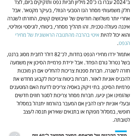
ב־2024 עברו בו כ־20 מיליון חביות נפט ותזקיקים ביום, לצד 
חלק משמעותי מסחר הגז הטבעי הנוזלי, בעיקר מקטאר. אבל 
אחרי יותר משלושה חודשים של שיבושים קשים, החזרתו לשגרה 
איננה פעולה טכנית. זהו תהליך מסחרי, ביטוחי, לוגיסטי ופוליטי, 
והוא יכול להיות 
איטי בהרבה מהתגובה הראשונית של מחירי 
הנפט
.
אתמול ירדו מחירי הנפט בחדות, לכ־82 דולר לחבית מסוג ברנט, 
בשל נטרול גורם הפחד. אבל ירידת פרמיית הסיכון אין משמעה 
חזרה לשגרה. חברות ספנות צריכות להחליט אם הן מוכנות 
להכניס אוניות לאזור. חברות ביטוח צריכות לקבוע מחדש את 
פרמיות הסיכון. בתי זיקוק באסיה צריכים לדעת האם המטענים 
שהזמינו אכן יגיעו. חברות מסחר צריכות לסגור חוזים חדשים 
ובעלי אוניות ירצו להבין אם המעבר בהורמוז יתנהל במסלול 
חופשי, במסלול מפוקח או בתנאים שאיראן תנסה לעצב 
לטובתה.