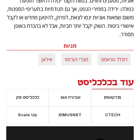
אוניות, מטענים וחוזים. בטווח הקצר יכולה להיווצר תופעה 
כפולה: ירידה במחירי הנפט, אך גם תנודתיות בתעריפי הספנות, 
משום שמאות אוניות ינסו לצאת, לפרוק, להיטען מחדש או לקבל 
אישורי ביטוח. השוק יקבל יותר חביות, אבל לא בהכרח באופן 
מסודר.
תגיות
דונלד טראמפ
מצרי הורמוז
איראן
עוד בכלכליסט
פודקאסט
אנרגיה 360
כלכליסט טק
Scale Up
XIMUSNXT
CTECH
יסייה חדשה
נפתח בכרטיסייה חדשה