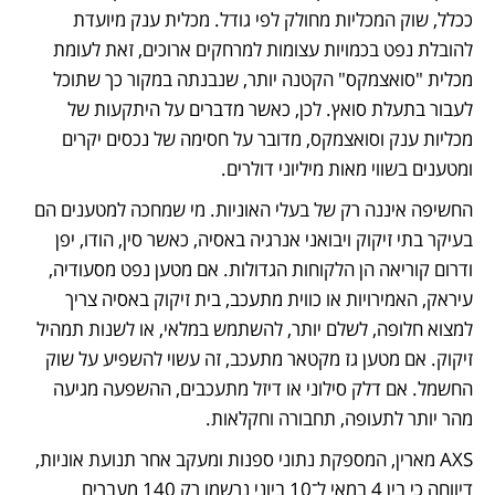
ככלל, שוק המכליות מחולק לפי גודל. מכלית ענק מיועדת 
להובלת נפט בכמויות עצומות למרחקים ארוכים, זאת לעומת 
מכלית "סואצמקס" הקטנה יותר, שנבנתה במקור כך שתוכל 
לעבור בתעלת סואץ. לכן, כאשר מדברים על היתקעות של 
מכליות ענק וסואצמקס, מדובר על חסימה של נכסים יקרים 
ומטענים בשווי מאות מיליוני דולרים.
החשיפה איננה רק של בעלי האוניות. מי שמחכה למטענים הם 
בעיקר בתי זיקוק ויבואני אנרגיה באסיה, כאשר סין, הודו, יפן 
ודרום קוריאה הן הלקוחות הגדולות. אם מטען נפט מסעודיה, 
עיראק, האמירויות או כווית מתעכב, בית זיקוק באסיה צריך 
למצוא חלופה, לשלם יותר, להשתמש במלאי, או לשנות תמהיל 
זיקוק. אם מטען גז מקטאר מתעכב, זה עשוי להשפיע על שוק 
החשמל. אם דלק סילוני או דיזל מתעכבים, ההשפעה מגיעה 
מהר יותר לתעופה, תחבורה וחקלאות.
AXS מארין, המספקת נתוני ספנות ומעקב אחר תנועת אוניות, 
דיווחה כי בין 4 במאי ל־10 ביוני נרשמו רק 140 מעברים 