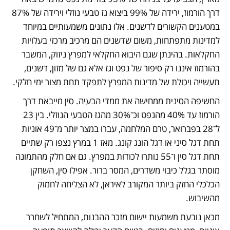
דרך הורמוז, ירידה של 99% ביצוא גז טבעי נוזלי וירידה של 87% 
במטענים הקשורים לדשנים. אלו נתונים משמעותיים במיוחד 
למדינות מתפתחות, משום שדשנים הם מרכיב מרכזי בעלויות 
החקלאות. בהינתן שגם היבוא החקלאי למפרץ ניזוק, המשבר 
בהורמוז איננו רק סיפור של נפט וגז אלא גם של מזון, דשנים, 
תעשייה ויכולת של מדינות המפרץ לתפקד תחת מצור ימי חלקי.
החשיפה הסינית ממחישה את ממדי הבעיה. סין מייבאת דרך 
הורמוז עד 40% מהנפט וכ־30% מהגז הטבעי הנוזלי. בין 23 
ל־28 בפברואר, טרם המלחמה, עברו במצר יותר מ־49 אוניות 
תחת דגל סיני או דגל הונג קונג. מאז 1 במרץ נצפו רק שתיים 
תחת דגל סין ו־55 נותרו לכודות במפרץ. גם אם חלק מהתמונה 
מוסתר בגלל כיבוי משדרים, המסר ברור. אפילו סין, השחקן 
הכלכלי החזק ביותר המקורב לאיראן, לא הצליחה לחמוק 
מהשיבוש.
מכאן נובעת משמעות יישום מזכר ההבנות, המתחיל לשחרר 