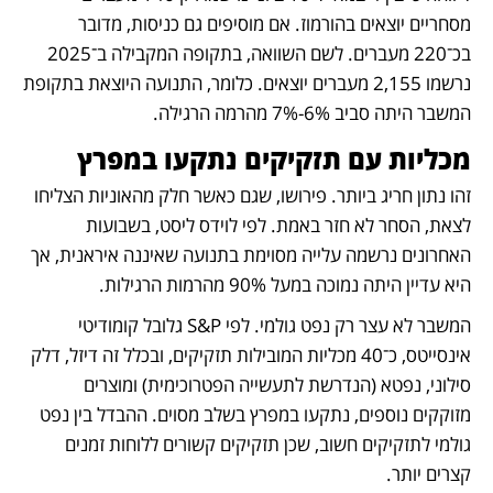
מסחריים יוצאים בהורמוז. אם מוסיפים גם כניסות, מדובר 
בכ־220 מעברים. לשם השוואה, בתקופה המקבילה ב־2025 
נרשמו 2,155 מעברים יוצאים. כלומר, התנועה היוצאת בתקופת 
המשבר היתה סביב 6%-7% מהרמה הרגילה.
מכליות עם תזקיקים נתקעו במפרץ
זהו נתון חריג ביותר. פירושו, שגם כאשר חלק מהאוניות הצליחו 
לצאת, הסחר לא חזר באמת. לפי לוידס ליסט, בשבועות 
האחרונים נרשמה עלייה מסוימת בתנועה שאיננה איראנית, אך 
היא עדיין היתה נמוכה במעל 90% מהרמות הרגילות.  
המשבר לא עצר רק נפט גולמי. לפי S&P גלובל קומודיטי 
אינסייטס, כ־40 מכליות המובילות תזקיקים, ובכלל זה דיזל, דלק 
סילוני, נפטא (הנדרשת לתעשייה הפטרוכימית) ומוצרים 
מזוקקים נוספים, נתקעו במפרץ בשלב מסוים. ההבדל בין נפט 
גולמי לתזקיקים חשוב, שכן תזקיקים קשורים ללוחות זמנים 
קצרים יותר. 