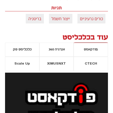
תגיות
כורים גרעיניים
ייצור חשמל
בריטניה
עוד בכלכליסט
פודקאסט
אנרגיה 360
כלכליסט טק
Scale Up
XIMUSNXT
CTECH
יסייה חדשה
נפתח בכרטיסייה חדשה