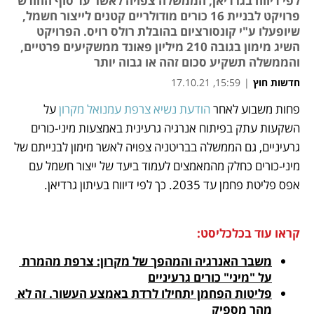
לפי דיווח בגרדיאן, הממשלה צפויה לאשר עד סוף החודש
פרויקט לבניית 16 כורים מודולריים קטנים לייצור חשמל,
שיופעלו ע"י קונסורציום בהובלת רולס רויס. הפרויקט
השיג מימון בגובה 210 מיליון פאונד ממשקיעים פרטיים,
והממשלה תשקיע סכום זהה או גבוה יותר
חדשות חוץ
|
15:59, 17.10.21
פחות משבוע לאחר 
הודעת נשיא צרפת עמנואל מקרון
 על 
נפתח בכרטיסייה חדשה
נפתח בכרטיסייה חדשה
נפתח בכרטיסייה חדשה
נפתח בכרטיסייה חדשה
נפתח בכרטיסייה חדשה
השקעות עתק בפיתוח אנרגיה גרעינית באמצעות מיני-כורים 
גרעיניים, גם הממשלה בבריטניה צפויה לאשר מימון לבנייתם של 
מיני-כורים כחלק מהמאמצים לעמוד ביעד של ייצור חשמל עם 
אפס פליטת פחמן עד 2035. כך לפי דיווח בעיתון גרדיאן.
קראו עוד בכלכליסט:
משבר האנרגיה והמהפך של מקרון: צרפת מהמרת 
על "מיני" כורים גרעיניים
פליטות הפחמן יתחילו לרדת באמצע העשור. זה לא 
מהר מספיק