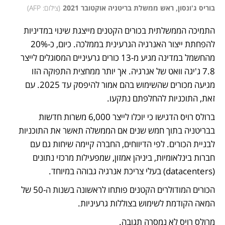
בוריס ג'ונסון, ראש ממשלת בריטניה אוקטובר 2021
(
צילום: AFP
)
התמיכה הממשלתית בכורים הקטנים מייצגת שינוי במדיניות 
להפחתת ייצור האנרגיה הגרעינית בממלכה. כיום, כ-20% 
מהחשמל במדינה מגיע מ-13 כורים גרעיניים המסוגלים לייצר 
7.8 ג'יגה וואט של אנרגיה. אך יותר ממחצית התפוקה הזו 
מגיעה מכורים שהשימוש בהם אמור להיפסק עד 2025. עם 
זאת, התוכניות להחלפתם נתקעו. 
ברולס רויס הדגישו כי יוכלו לייצר 6,000 משרות חדשות 
בבריטניה בתוך חמש שנים אם הממשלה תאשר את התוכניות 
לבניית הכורים. לפי הדיווחים, החברה קיימה שיחות גם עם 
חברות בינלאומיות, ביניהן אמזון, שמפעילות מרכזי נתונים 
(datacenters) בעלי צריכת אנרגיה גבוהה במיוחד. 
הכורים המודולרים הקטנים פותחו לראשונה בשנות ה-50 של 
המאה הקודמת לשימוש בצוללות גרעיניות. 
מרולס רויס לא נמסרה תגובה. 