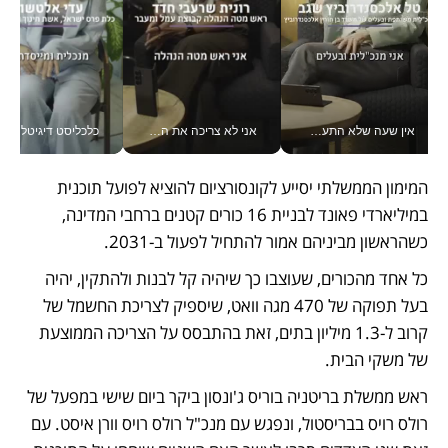
אין שעה שלא התעסקתי במשבר - טל אלכסנדרוביץ’ שגב מנהלת משברים תקשורתיים מכל מקום עם ה- Galaxy Z Fold8 Ultra שלה_v
אני לא צריכה את המשרד: רונית שרעבי-חדד מנהלת ארגון של 30000 עובדים מכל מקום_v
כלכליסט דיגיטל
המימון הממשלתי יסייע לקונסורציום להוציא לפועל תוכנית 
במיליארדי פאונד לבניית 16 כורים קטנים ברחבי המדינה, 
כשהראשון מביניהם אמור להתחיל לפעול ב-2031. 
כל אחד מהכורים, שעוצבו כך שיהיה קל לבנות ולהתקין, יהיה 
בעל תפוקה של 470 מגה וואט, שיספיק לצריכת החשמל של 
קרוב ל-1.3 מיליון בתים, זאת בהתבסס על הצריכה הממוצעת 
של משקי הבית. 
ראש ממשלת בריטניה בוריס ג'ונסון ביקר ביום שישי במפעל של 
רולס רויס בבריסטול, ונפגש עם מנכ"ל רולס רויס וורן איסט. עם  