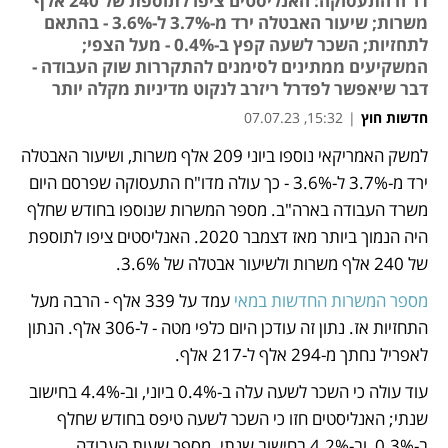
דו"ח התעסוקה: האנליסטים ציפו לתוספת של 240 אלף
משרות; שיעור האבטלה ירד מ-3.7% ל-3.6% - בהתאם
לתחזיות; השכר לשעה קפץ ב-0.4% - מעל הצפי;
המשקיעים ממתינים לסימנים להתקררות שוק העבודה -
דבר שיאפשר לפדרל ריזרב לנקוט מדיניות מקלה יותר
חדשות חוץ
|
15:32, 07.07.23
למשק האמריקאי נוספו ביוני 209 אלף משרות, ושיעור האבטלה 
נפתח בכרטיסייה חדשה
נפתח בכרטיסייה חדשה
ירד מ-3.7% ל-3.6% - כך עולה מדו"ח התעסוקה שפרסם היום 
משרד העבודה בארה"ב. מספר המשרות שנוספו בחודש שחלף 
היה הנמוך ביותר מאז דצמבר 2020. האנליסטים ציפו לתוספת 
של 240 אלף משרות ולשיעור אבטלה של 3.6%. 
מספר המשרות החדשות במאי
 עמד על 339 אלף - הרבה מעל 
התחזיות אז. נתון זה עודכן היום כלפי מטה - ל-306 אלף. הנתון 
לאפריל נחתך מ-294 אלף ל-217 אלף.
עוד עולה כי השכר לשעה עלה ב-0.4% ביוני, וב-4.4% בחישוב 
שנתי; האנליסטים חזו כי השכר לשעה טיפס בחודש שחלף 
ב-0.3%, וב-4.2% בחישוב שנתי. מספר שעות העבודה 