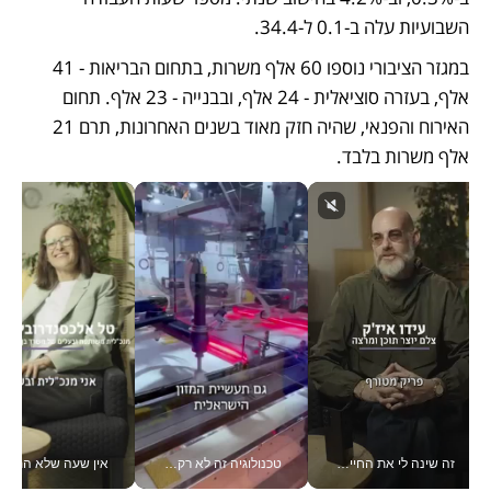
השבועיות עלה ב-0.1 ל-34.4.
במגזר הציבורי נוספו 60 אלף משרות, בתחום הבריאות - 41 
אלף, בעזרה סוציאלית - 24 אלף, ובבנייה - 23 אלף. תחום 
האירוח והפנאי, שהיה חזק מאוד בשנים האחרונות, תרם 21 
אלף משרות בלבד.
זה שינה לי את החיים: איך עידו איז'ק הופך את הסמארטפון לכלי צילום מקצועי_v
טכנולוגיה זה לא רק בהייטק: גם תעשיית המזון הישראלית מאמצת כלי AI, אוטומציה וניתוח דאטה בזמן אמת
אין שעה שלא התעסקתי במשבר - טל אלכסנדרוביץ’ שגב מנהלת משברים