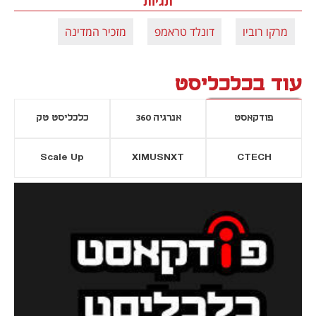
תגיות
מרקו רוביו
דונלד טראמפ
מזכיר המדינה
עוד בכלכליסט
פודקאסט
אנרגיה 360
כלכליסט טק
Scale Up
XIMUSNXT
CTECH
יסייה חדשה
נפתח בכרטיסייה חדשה