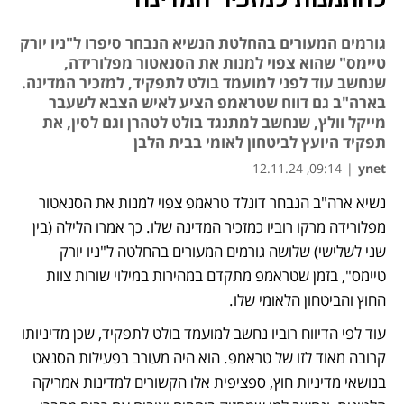
להתמנות למזכיר המדינה
גורמים המעורים בהחלטת הנשיא הנבחר סיפרו ל"ניו יורק
טיימס" שהוא צפוי למנות את הסנאטור מפלורידה,
שנחשב עוד לפני למועמד בולט לתפקיד, למזכיר המדינה.
בארה"ב גם דווח שטראמפ הציע לאיש הצבא לשעבר
מייקל וולץ, שנחשב למתנגד בולט לטהרן וגם לסין, את
תפקיד היועץ לביטחון לאומי בבית הלבן
09:14, 12.11.24
|
ynet
נשיא ארה"ב הנבחר דונלד טראמפ צפוי למנות את הסנאטור 
מפלורידה מרקו רוביו כמזכיר המדינה שלו. כך אמרו הלילה (בין 
שני לשלישי) שלושה גורמים המעורים בהחלטה ל"ניו יורק 
טיימס", בזמן שטראמפ מתקדם במהירות במילוי שורות צוות 
החוץ והביטחון הלאומי שלו.
עוד לפי הדיווח רוביו נחשב למועמד בולט לתפקיד, שכן מדיניותו 
קרובה מאוד לזו של טראמפ. הוא היה מעורב בפעילות הסנאט 
בנושאי מדיניות חוץ, ספציפית אלו הקשורים למדינות אמריקה 