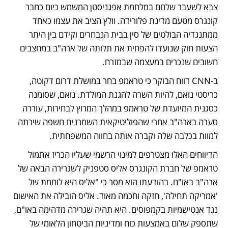
צבא לשעבר שלחם במלחמת אפגניסטן המשמש כיום כחבר 
קונגרס מטעם מדינת פלורידה. וולץ הציב את עצמו כאחד 
ממתנגדיה הבולטים של סין בבית הנבחרים וקידם בין היתר 
הצעות חוק שנועדו להפחית את תלותה של ארה"ב במחצבים 
חשובים שנכרים במעצמה שבמזרח.
ב-CNN דווח הבוקר כי טראמפ בחר במושלת דרום דקוטה, 
כריסטי נואם, להיות השרה להגנת המולדת. נואם, שסומנה 
כסגנית המיועדת של טראמפ במהלך המרוץ לבחירות, עוררה 
סערה בארה"ב אחרי שהפוליטיקאית השמרנית חשפה שירתה 
למוות בכלבה שלה וקברה אותה בחווה המשפחתית. 
הדיווחים האלו מצטרפים למינוי הרשמי שעליו הכריז אתמול 
טראמפ של חברת הקונגרס אליס סטפניק לשגרירה הבאה של 
ארה"ב באו"ם. בהודעתו הוא מסר כי "אליס היא לוחמת של 
'אמריקה תחילה', חזקה וחכמה מאוד. אליס הובילה את האישום 
נגד אנטישמיות בקמפוסים. היא תהיה שגרירה מדהימה באו"ם, 
שתספק שלום באמצעות כוח ומדיניות הביטחון הלאומי של 