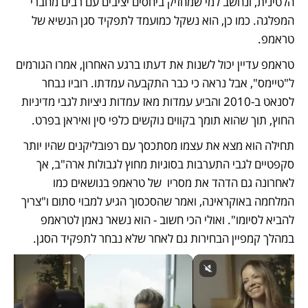
הלטינית, ונחשב למי שמחזיק ביחסים יציבים עם רבים מחברי 
המפלגה. כמו כן, הוא נשקל כמועמד לתפקיד סגן הנשיא של 
טראמפ.
טראמפ עדיין יכול לשנות את דעתו ברגע האחרון, אמרו הגורמים 
ל"טיימס", אבל נראה כי כבר התקבעה עמדתו. רוביו נבחר 
לסנאט ב-2010 והביע עמדות מאז עמדות ניציות לגבי מדיניות 
החוץ, תוך שהוא תומך בקווים נוקשים כלפי סין ואיראן בפרט.
תחילה הוא מצא את עצמו מסתכסך עם רפובליקנים שהיו יותר 
סקפטיים לגבי התערבות בסוגיות מחוץ לגבולות ארה"ב, אך 
לאחרונה גם הדהד את מסריו  של טראמפ בנושאים כמו 
המלחמה באוקראינה, ואמר שהסכסוך הגיע למבוי סתום ו"צריך 
להביא לסיומו". ואולי הכי חשוב - הוא נשאר נאמן לטראמפ 
במהלך קמפיין הבחירות גם לאחר שלא נבחר לתפקיד הסגן.