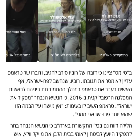
בתפקידים כאלה אי אפשר לחכות: אושרת לוי מניעה השקעות ענק מהטלפון_v
כלכליסט דיגיטל "חינוך הוא המשימה של החיים שלי"_v
בתור מנכל אני מקבל מאות הח
ב"טיימס" ציינו כי דוברו של רוביו סירב להגיב, ודוברו של טראמפ 
עדיין לא מסר את תגובתו. רוביו, שנחשב לפרו-ישראלי, אף 
האשים בעבר את טראמפ במהלך ההתמודדות ביניהם לראשות 
המפלגה הרפובליקנית ב-2016, כי הנשיא הנבחר "מפקיר את 
ישראל". טראמפ השיב לו בעימות: "אין מישהו על הבמה הזו 
שהוא יותר פרו-ישראלי ממני".
הלילה דווח גם בכלי התקשורת בארה"ב כי הנשיא הנבחר בחר 
לתפקיד היועץ לביטחון לאומי בבית הלבן את מייקל וולץ, איש 