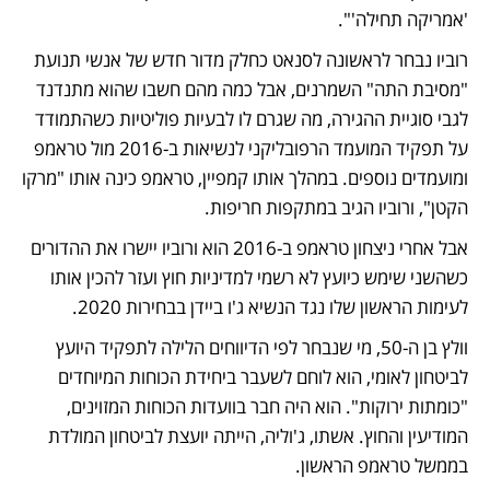
'אמריקה תחילה'".
רוביו נבחר לראשונה לסנאט כחלק מדור חדש של אנשי תנועת 
"מסיבת התה" השמרנים, אבל כמה מהם חשבו שהוא מתנדנד 
לגבי סוגיית ההגירה, מה שגרם לו לבעיות פוליטיות כשהתמודד 
על תפקיד המועמד הרפובליקני לנשיאות ב-2016 מול טראמפ 
ומועמדים נוספים. במהלך אותו קמפיין, טראמפ כינה אותו "מרקו 
הקטן", ורוביו הגיב במתקפות חריפות.
אבל אחרי ניצחון טראמפ ב-2016 הוא ורוביו יישרו את ההדורים 
כשהשני שימש כיועץ לא רשמי למדיניות חוץ ועזר להכין אותו 
לעימות הראשון שלו נגד הנשיא ג'ו ביידן בבחירות 2020. 
וולץ בן ה-50, מי שנבחר לפי הדיווחים הלילה לתפקיד היועץ 
לביטחון לאומי, הוא לוחם לשעבר ביחידת הכוחות המיוחדים 
"כומתות ירוקות". הוא היה חבר בוועדות הכוחות המזוינים, 
המודיעין והחוץ. אשתו, ג'וליה, הייתה יועצת לביטחון המולדת 
בממשל טראמפ הראשון.