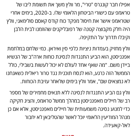
אפילו חבר קונגרס "טרי", מר וולץ משך את תשומת ליבו של 
טראמפ עם כישורי הביטחון הלאומי שלו. ב-2020, בימים אחרי  
שטראמפ אישר את חיסול מפקד כוח קודס קאסם סולימאני, וולץ 
היה חלק מקבוצה קטנה של רפובליקנים שהוזמנו לבית הלבן 
וקיבלו תדרוך על התקיפה.
וולץ מחזיק בעמדות ניציות כלפי סין ואיראן. כמי שלחם במלחמת 
אפגניסטן, הוא הביע התנגדות לנסיגת כוחות ארה"ב של הנשיא 
ביידן משם. "מה שאף אחד לעולם לא יכול לעשות בשבילי, כולל 
הממשל הזה כרגע, הוא לנסח תוכנית נגד טרור ריאלית כשאנחנו 
לא נמצאים שם", אמר וולץ בימים שלאחר עזיבת הכוחות.
וולץ גם הביע התנגדות לנסיגה ללא תנאים מחמירים של מספר 
רב של חיילים מאפגניסטן במהלך ממשל טראמפ, והציג חקיקה 
כדי למנוע נסיגה משמעותית של חיילים מאפגניסטן, אלא אם כן 
מנהל המודיעין הלאומי יוכל לאשר שהטליבאן לא יחבור 
לאל-קאעידה.