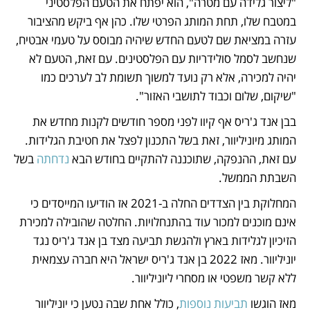
"ליצור גלידה עם מטרה", הוא יפתח את הטעם הפלסטיני 
במטבח שלו, תחת המותג הפרטי שלו. כהן אף ביקש מהציבור 
עזרה במציאת שם לטעם החדש שיהיה מבוסס על טעמי אבטיח, 
שנחשב לסמל סולידריות עם הפלסטינים. עם זאת, הטעם לא 
יהיה למכירה, אלא רק נועד למשוך תשומת לב לערכים כמו 
"שיקום, שלום וכבוד לתושבי האזור". 
בבן אנד ג'ריס אף קיוו לפני מספר חודשים לקנות מחדש את 
המותג מיוניליוור, זאת בשל התכנון לפצל את חטיבת הגלידות. 
עם זאת, ההנפקה, שתוכננה להתקיים בחודש הבא 
נדחתה
 בשל 
השבתת הממשל. 
המחלוקת בין הצדדים החלה ב-2021 אז הודיעו המייסדים כי 
אינם מוכנים למכור עוד בהתנחלויות. החלטה שהובילה למכירת 
הזיכיון לגלידות בארץ ולהגשת תביעה מצד בן אנד ג'ריס נגד 
יוניליוור. מאז 2022 בן אנד ג'ריס ישראל היא חברה עצמאית 
ללא קשר משפטי או מסחרי ליוניליוור.
מאז הוגשו 
תביעות נוספות
, כולל אחת שבה נטען כי יוניליוור 