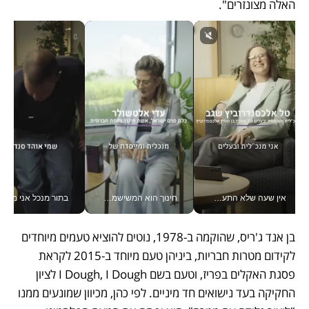
האלה מצונזרים". 
אין שעה שלא התעסקתי במשבר - טל אלכסנדרוביץ’ שגב מנהלת משברים תקשורתיים מכל מקום עם ה- Galaxy Z Fold8 Ultra שלה_v
חינוך הוא המשישמה של החיים שלי - V
בתור מנכל אני מקבל מאות הח
בן אנד ג'ריס, שהוקמה ב-1978, נוטים להוציא טעמים מיוחדים 
לקידום מטרות חבריות, ביניהן טעם מיוחד ב-2015 לקראת 
פסגת האקלים בפריז, וטעם בשם I Dough, I Dough לציון 
החקיקה בעד נישואים חד מיניים. לפי כהן, מכיוון שמונעים ממנו 