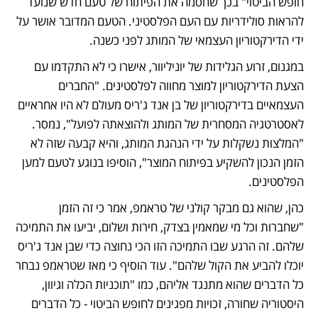
חופש הביטוי" בכך שחסמה את הפיתוח של טעם חדש שנועד 
להראות סולידריות עם העם הפלסטיני. הטעם המדובר אושר על 
ידי הדירקטוריון העצמאי של המותג לפני כשנה.
במגנום, זרוע הגלידות של יוניליוור, אישרו כי לא התקדמו עם 
הצעת הדירקטוריון למוצר מחווה לפלסטינים. "החברים 
העצמאיים בדירקטוריון של בן אנד ג'ריס מעולם לא היו אחראיים 
לאסטרטגיה המסחרית של המותג ולהוצאתה לפועל", נמסר. 
"המלצות נשקלות על ידי הנהגת המותג, והיא קבעה שזה לא 
הזמן הנכון להשקיע בפיתוח המוצר", הוסיפו בנוגע לטעם למען 
הפלסטינים. 
כהן, שהוא גם מבקר קולני של טראמפ, אמר כי זה הזמן 
"שחברות וכל מי שמאמין בצדק, חירות ושלום, יביעו את התמיכה 
שלהם. זה הרגע שבו התמיכה הזו הכי נחוצה כדי שבן אנד ג'ריס 
יוכלו להביע את הקול שלהם". עוד הוסיף כי מאז שטראמפ נבחר 
כל הדברים שהוא מתנגד אליהם, כמו "תוכניות הכלה וגיוון, 
היסטוריה שחורה, זכויות מפגינים לחופש הביטוי - כל הדברים 