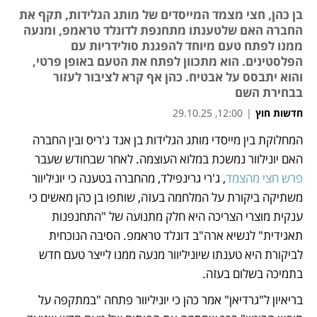
בן כהן, חצי מצמד המייסדים של מותג הגלידות, תקף את
החברה האם שלטענתו מתחנפת לדונלד טראמפ, ומנעה
ממנו לפתח טעם מיוחד להפגנת סולידריות עם
הפלסטינים. הוא מתכוון לפתח את הטעם באופן פרטי,
והוא יתבסס על אבטיח. כהן אף קרא לציבור לעזור
בבחירת השם
חדשות חוץ
|
12:00, 29.10.25
המחלוקת בין מייסדי מותג הגלידות בן אנד ג'ריס ובין החברה 
נפתח בכרטיסייה חדשה
נפתח בכרטיסייה חדשה
נפתח בכרטיסייה חדשה
האם יונילוור נמשכת במלוא העוצמה. לאחר שבחודש שעבר 
פרש חצי מהצמד
, ג'רי גרינפילד, מהחברה בטענה כי יוניליוור 
משתיקה ביקורת על המלחמה בעזה, שותפו בן כהן מאשים כי 
ענקית מוצרי הצריכה היא חלק מתנועה של "התחנפנות 
תאגידית" לנשיא ארה"ב דונלד טראמפ. הסיבה הנוכחית 
לביקורת היא טענתו שיוניליוור מנעה ממנו לייצר טעם חדש 
בתמיכה בשלום בעזה. 
בריאיון ל"גרדיאן" אמר כהן כי יוניליוור פתחה "במתקפה על 