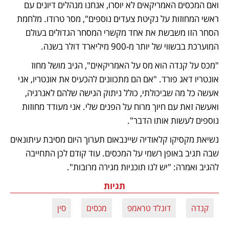
ואם המכסים האמריקאים לא יוסרו, אנחנו מנהלים דיונים עם 
ראשי המחוזות על נקיטת צעדים נוספים", מסר טרודו. מלחמת 
הסחר הזו משבשת את אחד מקשרי המסחר הגדולים בעולם 
המוערכת בבשווי של יותר מ-900 מיליארד דולר בשנה. 
"מכס על קנדה הוא מס על האמריקאים", הגיב מושל מחוז 
אונטריו דאג פורד. "אם הם מתכוונים להכעיס את אונטריו, אני 
אעשה כל מה שביכולתי, כולל ניתוק הגישה שלהם לאנרגיה, 
ואעשה זאת עם חיוך מרוח על הפנים שלי. אני מעודד מחוזות 
נוספים לעשות אותו הדבר". 
נשיאת מקסיקו קלאודיה שיינבאום תערוך היום מסיבת עיתונאים 
שבה תגיב באופן רשמי על המכסים. עוד קודם לכן התחייבה 
להגיב ואמרה: "יש לנו תוכניות מגירה מרובות". 
תגיות
קנדה
דונלד טראמפ
מכסים
סין