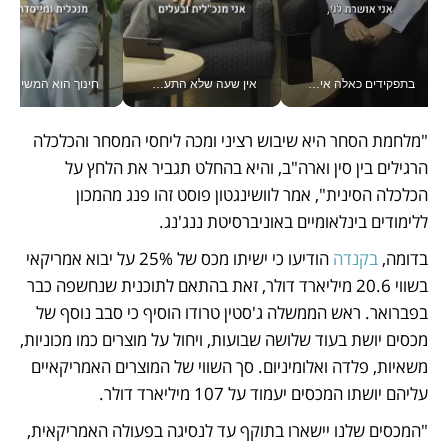
בתפקידים כאלה אי אפשר לחכות: אושרת לוי מניעה השקעות ענק מהטלפון_v
אין שעה שלא התעסקתי במשבר - טל אלכסנדרוביץ’ שגב מנהלת משברים תקשורתיים מכל מקום עם ה- Galaxy Z Fold8 Ultra שלה_v
חינוך הוא המש
"מלחמת הסחר היא שיבוש רציני ומכה ליחסי המסחר והכלכלה 
הרגילים בין סין וארה"ב, והיא בהחלט תגביר את הלחץ על 
הכלכלה הסינית", אמר לוושינגטון פוסט זהו פנג מהמכון 
ללימודים בינלאומיים באוניברסיטת ננג'נג. 
בדומה, 
בקנדה
 הודיעו כי ישיתו מכס של 25% על יבוא אמריקאי 
בשווי 20.6 מיליארד דולר, זאת בהתאם לתוכנית שנחשפה כבר 
בפברואר. ראש הממשלה ג'סטין טרודו הוסיף כי סבב נוסף של 
מכסים יושת בעוד שלושה שבועות, ויחול על מוצרים כמו מכוניות, 
משאיות, פלדה ואלומיניום. סך השווי של המוצרים האמריקאיים 
עליהם יושתו המכסים יעמוד על 107 מיליארד דולר. 
"המכסים שלנו יישארו בתוקף עד לנסיגה בפעולה האמריקאית, 