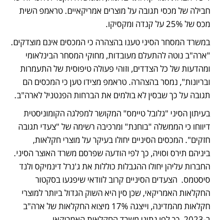
חבילה של מכסי תגובה על מוצרים אמריקאיים. טראמפ השית 
מכס של 25% על קנדה ומקסיקו.
במשרד המסחר הסיני טענו בהצהרה כי המכסים אינם מוצדקים. 
"ארה"ב נוטה להתעלם מעובדות, מחוקי המסחר הבינלאומי 
ומהדעות של כל הצדדים, וזוהי פעולה טיפוסית של התעמרות 
ובריונות", נמסר בהצהרה. טראמפ מצידו טען כי המכסים הם 
תגובה על כך שבסין לא בולמים את הברחות הפנטניל לארה"ב. 
בעיתון הסיני "גלובל טיימס" המקושר למפלגה הקומוניסטית 
דיווחו כי הממשלה "בוחנת" ומרכיבה רשימה של "צעדי תגובה 
חזקים". המכסים הסיניים יחולו בעיקר על מוצרי חקלאות, 
ביניהם תירס וסויה, כך לפי הודעה שפרסם משרד האוצר הסיני. 
החברות עליהן יחולו ההגבלות כוללות את ג'נרל דינמיקס ולנד 
סיסטמס.  הצעדים הסיניים קרוב לוודאי שיפגעו בסקטור 
החקלאות האמריקאי, שכן סין היא השוק הגדול ביותר למוצרי 
חקלאות מהמדינה, וייצגה 17% מיצוא החקלאות של ארה"ב 
ב-2023, כך לפי נתוני משרד החקלאות האמריקאי. 