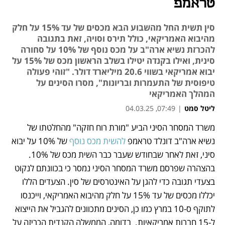
טראמפ
סין תשית החל מהשבוע הבא מכסים של עד 15% על חלק
מהיבוא האמריקאי, כולל תירס וסויה, זאת בתגובה
להכרזת נשיא ארה"ב על מכס נוסף של 10% על סחורה
סינית, ואילו בקנדה יטילו בשלב הראשון מכס של 15% על
יבוא אמריקאי בשווי 20.6 מיליארד דולר. "זוהי פעולה
טיפוסית של התעמרות ובריונות", מסרו הסינים על
המהלך האמריקאי
ליטל סמט
|
07:49, 04.03.25
משרד המסחר הסיני הביע "מורת רוח חזקה" מהחלטתו של 
נפתח בכרטיסייה חדשה
נפתח בכרטיסייה חדשה
נפתח בכרטיסייה חדשה
נשיא ארה"ב דונלד טראמפ 
להשית מכס נוסף
 של 10% על יבוא 
סיני, זאת לאחר שבחודש שעבר כבר השית מכס של 10%. 
בהצהרה שפרסם משרד המסחר הסיני נמסר כי בכוונתם לנקוט 
בצעדי תגובה כדי להגן על האינטרסים של סין. הצעדים הללו 
יכללו מכסים של עד 15% על חלק מהיבוא האמריקאי, וייכנסו 
לתוקף ס-10 במרץ כמו כן, הסינים מתכוונים להגביל את הייצוא 
ל-15 חברות אמריקאיות.  בדומה, הממשלה הקנדית הכריזה על 