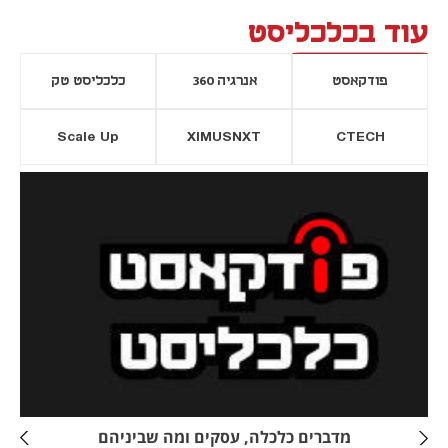
עוד בכלכליסט
פודקאסט
אנרגיה 360
כלכליסט טק
Scale Up
XIMUSNXT
CTECH
יסייה חדשה
נפתח בכרטיסייה חדשה
מדברים כלכלה, עסקים ומה שביניהם