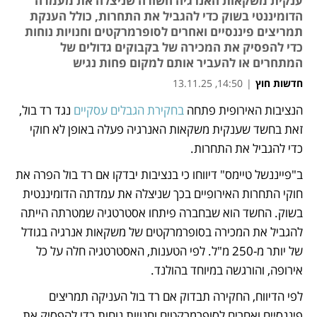
ענקית משקאות האנרגיה חשודה שניצלה את מעמדה
הדומיננטי בשוק כדי להגביל את התחרות, כולל הענקת
תמריצים פיננסיים ואחרים לסופרמרקטים וחנויות נוחות
כדי להפסיק את המכירה של בקבוקים גדולים של
המתחרים או להעביר אותם למקום פחות נגיש
חדשות חוץ
|
14:50, 13.11.25
הנציבות האירופית פתחה 
בחקירת הגבלים עסקיים
 נגד רד בול, 
נפתח בכרטיסייה חדשה
זאת בחשד שענקית משקאות האנרגיה פעלה באופן לא חוקי 
כדי להגביל את התחרות. 
ב"פייננשל טיימס" דיווחו כי בנציבות יבדקו אם רד בול הפרה את 
חוקי התחרות האירופיים בכך שניצלה את עמדתה הדומיננטית 
בשוק. החשד הוא שבחברה פיתחו אסטרטגיה שמטרתה הייתה 
להגביל את המכירה בסופרמרקטים של משקאות אנרגיה בגודל 
של יותר מ-250 מ"ל. לפי הטענות, האסטרטגיה חלה על כל 
אירופה, והורגשה במיוחד בהולנד. 
לפי הדיווח, החקירה תבדוק אם רד בול העניקה תמריצים 
פיננסיים ואחרים לסופרמרקטים וחנויות נוחות כדי להפסיק את 