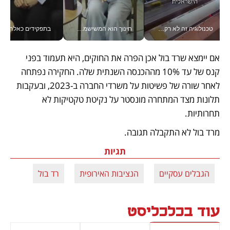
טכנולוגיה זה לא רק בהייטק: גם תעשיית המזון הישראלית מאמצת כלי AI, אוטומציה וניתוח דאטה בזמן אמת
חינוך הוא המשישמה של החיים שלי - V
בתפקידים כאלה אי אפשר לח
אם יימצא שרד בול אכן הפרה את החוקים, היא תעמוד בפני 
קנס של עד 10% מההכנסה השנתית שלה. החקירה נפתחה 
לאחר שורה של פשיטות על משרדי החברה ב-2023, ובעקבות 
תלונות מצד המתחרה מונסטר על נקיטת טקטיקות לא 
תחרותיות. 
מרד בול לא התקבלה תגובה. 
תגיות
הגבלים עסקיים
הנציבות האירופית
רד בול
עוד בכלכליסט