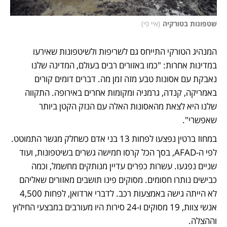
שטפונות בטורקיה
(
איי פי
)
המנהיג הטורקי התייחס גם לשריפות ולשיטפונות שאירעו 
במדינות אחרות: "כמו באזורים רבים בעולם, המדינה שלנו 
נאבקת עם אסונות טבע מזה זמן מה. דברים דומים קורים 
באמריקה, קנדה, גרמניה ומקומות אחרים באירופה. התקווה 
שלנו היא לצאת מהאסונות האלה עם הנזק הקטן ביותר 
שאפשרי".
במחוז ברטין נפצעו לפחות 13 בני אדם כשחלק מגשר התמוטט. 
לפי ה-AFAD, בסך הכל קרסו חמישה גשרים בשיטפונות, ועוד 
שניים נפגעו. עשרות כפרים עדיין מנותקים מחשמל, וכמה 
כבישים נותרו חסומים. מסוקים פינו תושבים מאזורים שאליהם 
לא הייתה גישה באמצעות רכב. לדברי ארדואן, לפחות 4,500 
אנשי צוות, 19 מסוקים ו-24 סירות היו מעורבים במבצעי החילוץ 
וההצלה.