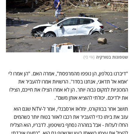
שטפונות בטורקיה
(
איי פי
)
"דיברנו בטלפון, הן נופפו מהמרפסת", אמרה האם. "הן אמרו לי 
'אמא אל תדאגי, אנחנו בסדר'. הרשויות אמרו להעביר את 
המכוניות למקום גבוה יותר. הן לא אמרו הצילו את חייכם, הצילו 
את ילדיכם. יכולתי להוציא אותן משם".
תושב אחר בבוזקורט, ימלאז ארסבנלי, אמר ל-NTV שגם הוא 
עזב את ביתו כדי להעביר את רכבו לאזור בטוח יותר כשהמים 
החלו לעלות - אבל במהרה נסחף בשיטפון. לדבריו, הוא הצליח 
להציל את עצמו כשאחז בעץ שנשטף גם הוא. "כמעט איבדתי 