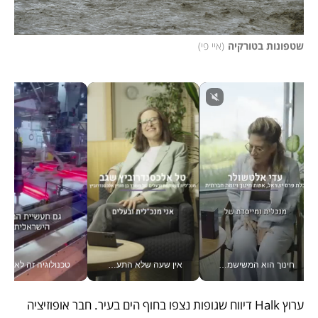
שטפונות בטורקיה
(
איי פי
)
חינוך הוא המשישמה של החיים שלי - V
אין שעה שלא התעסקתי במשבר - טל אלכסנדרוביץ’ שגב מנהלת משברים תקשורתיים מכל מקום עם ה- Galaxy Z Fold8 Ultra שלה_v
טכנולוגיה זה לא רק בהייטק: גם תעשיי
ערוץ Halk דיווח שגופות נצפו בחוף הים בעיר. חבר אופוזיציה 