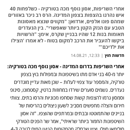
אחרי השריפות, אסון נוסף מכה בטורקיה - כשלפחות 40
איש נהרגו בהצפות בצפון המדינה. הרס רב ניכר באזורים
שמהם פונו אלפים, ארדואן: "מקווים שנצא מאסונות
הטבע עם הנזק הקטן ביותר שאפשרי". בין הנעדרים
תאומות בנות 12 שהיו בבניין שקרס, אימן: "הרשויות
ביקשו להעביר את הרכב למקום בטוח - לא אמרו 'הצילו
את ילדיכם'"
חדשות חוץ
|
12:33, 14.08.21
אחרי השריפות ב
דרום המדינה
 - אסון נוסף מכה בטורקיה:
יותר מ-40 בני אדם מתו בשיטפונות ובמפולות בוץ בצפון 
טורקיה
, והמספר עוד צפוי לעלות – שכן מאות עדיין מוגדרים 
נעדרים. גשמים סוערים שירדו במחוזות ברטין, קסטמונו, סינופ 
וסמסון גרמו להצפות קשות שסחפו מכוניות והרסו בתים. צוותי 
חירום והצלה מחפשים מסביב לשעון ניצולים בהריסות של 
בניינים שהתמוטטו ובבתים ובמרתפים שהוצפו. "זה אסון 
השיטפונות החמור ביותר שראיתי", אמר שר הפנים הטורקי 
סולימאן סוילו, וציין שבחלק מהמקומות הגיעו המים לגובה 4-3 