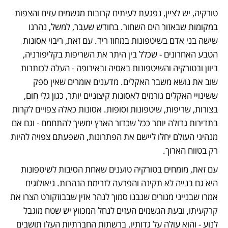
טורקיה, יש לציין, נפגעת לעיתים קרובות מגשמים עזים והצפות 
במקומות שבאזור הים השחור. בחודש שעבר, למשל, נהרגו 
שישה בני אדם בשיטפונות במחוז ריד. עם זאת, ריבוי אסונות 
הטבע האחרונים - שכלל בין היתר את השריפות 
בקליפורניה
, 
ביוון
 ובטורקיה והשיטפונות 
באסיה
 ו
באירופה
 - העלה לכותרות 
שוב את נושא 
משבר האקלים
. מדענים אומרים שאין ספק 
ששינויי האקלים גורמים לאסונות קיצוניים יותר, כגון גלי חום, 
בצורות, שריפות, שיטפונות וסופות. אסונות כאלה צפויים לקרות 
בתדירות גדולה יותר ככל שכדור הארץ ימשיך להתחמם - וגם אם 
מנהיגי העולם יחלו ליישם את הפתרונות, השפעתם צפויה להיות 
רק בטווח הארוך. 
עם זאת, מומחים בטורקיה טוענים שאחת הסיבות לשיטפונות 
היא גם בנייה לא תקינה והפרעה לזרימת הנהרות. גיאולוגים 
אמרו שבנייני מגורים שנבנו סמוך לנהר אזין שבבוזקורט הצרו את 
קרקעיתו, ובעת הגשמים העזים לנחל המכווץ יש שטח מוגבל 
לנוע - והוא עולה על גדותיו. ברשתות החברתיות העלו תושבים 