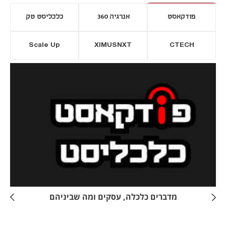
פודקאסט
אנרגיה 360
כלכליסט טק
Scale Up
XIMUSNXT
CTECH
יסייה חדשה
נפתח בכרטיסייה חדשה
מדברים כלכלה, עסקים ומה שביניהם