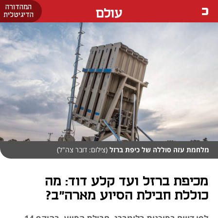
המהדורה
עולם
הדיגיטלית
מלחמת עזה סוללה של כיפת ברזל
(צילום: דובר צה"ל)
מכיפת ברזל ועד קלע דוד: מה
כוללת חבילת הסיוע מארה״ב?