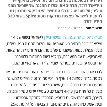
לפי דיווח בסוכנות בלומברג, חבילת הסיוע, בהיקף 14
מיליארד דולר, תרחיב את יכולות ההגנה של ישראל מפני
טילים; וול סטריט ג'ורנל: הממשל האמריקאי מתכוון גם
להעביר לישראל פצצות מדויקות מסוג Spice בשווי 320
מיליון דולר
חדשות חוץ
|
10:27, 07.11.23
חבילת הסיוע המוצעת של ממשל ביידן 
לישראל בשווי של 14 
נפתח בכרטיסייה חדשה
מיליארד דולר תרחיב משמעותית את יכולות ההגנה מפני טילים, 
כולל הכפלת כמות המשגרים של כיפת הברזל והגדלת ההוצאות 
האמריקאיות על המערכת, כך לפי דיווח בסוכנות בלומברג 
המתבסס על בכירים בממשל שביקשו להישאר בעילום שם. 
לדבריהם, החבילה כוללת מימון לבניית עד מאה משגרים נוספים 
לכיפת ברזל ולפחות 14 אלף מיירטי טמי"ר (טיל היירוט המשוגר 
ממערכת כיפת ברזל). כיום, עשר סוללות כיפת ברזל הקיימות 
כוללות כל אחת בין 3 ל-4 משגרים, 20 טילי יירוט טמי"ר ומכ"מ. 
לפיכך, להערכתו של ווס רומבאו מהמרכז למחקר אסטרטגי 
ובינלאומי, כמות המשגרים שתועבר מצביעה על הקמת כ-25 