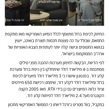
כלכליסט דיגיטל "חינוך הוא המשימה של החיים שלי"_v
אין שעה שלא התעסקתי במשבר - טל אלכסנדרוביץ’ שגב מנהלת משברים תקשורתיים מכל מקום עם ה- Galaxy Z Fold8 Ultra שלה_v
זה שינה לי את החיים: 
החיזוק לכיפת ברזל מתווסף לכלל הסיוע האמריקאי מאז מתקפת 
החמאס, שכולל עד כה פצצות חכמות תוצרת בואינג, ייעוץ 
בנושא החטופים וגישה קלה יותר לעתודות הצבא האזוריות של 
ארה"ב הממוקמות בישראל. 
לפי הדיווח, הבקשה למימון מערכות ההגנה מפני טילים 
מסתכמת ב-4 מיליארד דולר שיתחלקו בין כיפת ברזל ומערכת 
קלע דוד. בפנטגון אישרו כי 3 מיליארד דולר מיועדים לכיפת 
ברזל ומיליארד דולר לקלע דוד, שיממנו רכישת 650 מיירטים 
וציוד נלווה המיוצרים גם כן בידי RTX. מאז 2005 הקצה 
הקונגרס מעל 2.4 מיליארד דולר לפיתוח קלע דוד. 
במקביל, בוול סטריט ג'ורנל דיווחו כי הממשל האמריקאי מתכוון 