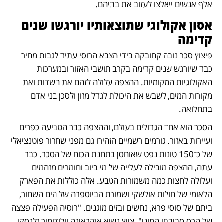
אלף אנשים ייאלצו לעזוב את בתיהם. 
אסון אקולוגי שתוצאותיו יורגשו שנים 
קדימה
פיצוץ סכר נובה קחובקה בידי הצבא הרוסי עתיד לגבות מחיר 
כבד שיורגש שנים קדימה בקרב תושבי האזור ובמערכות 
האקולוגיות המקומיות. ההצפה עלולה לזהם את השדות ואת 
מקורות המים, לשבש את היכולת לגדל מזון ולסכן בני אדם 
בתחלואה.
הסכר הוא אחד הגדולים בעולם, וההצפה כבר הטביעה כפרים 
ועיירות באזור. גורמים רשמיים הזהירו גם מפני שחרור פוטנציאלי 
של כ־150 טונות נפט שאוחסן בתחנת הכוח של הסכר. כבר 
עתה, ההצפה מובילה לעלייה של מי ביוב וחומרים מזהמים 
ועלולה לחצות כמה משמורות הטבע. אלה כוללות את הפארק 
הלאומי של חולות אולשקי ושמורת הביוספרה של הים השחור, 
ביתם של סוסי פרא, נחשים ובזים מוגנים. "רוסיה הפעילה פצצה 
של הרס סביבתי המוני", צייץ נשיא אוקראינה וולודימיר זלנסקי. 