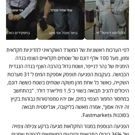
כלכליסט דיגיטל "חינוך הוא המשימה של החיים שלי"_v
בתור מנכל אני מקבל מאות החלטות ביום, וה- Galaxy Z Fold8 Ultra עוזר לי לחתוך אותן מהר יותר_v
בתפקידים כאלה אי אפשר לח
לפי הערכות ראשוניות של המשרד האוקראיני למדיניות חקלאית 
ומזון, מעל 100 אלף דונם של שטחים חקלאיים הוצפו בגדה 
הימנית של נהר דנייפר, ושטח גדול בהרבה הוצף בגדה הנגדית 
הכבושה. בעקבות הפגיעה תופסק אספקת המים ל־31 מערכות 
השקייה, כאשר כל אחת מהן משקה שטחים בשטח כששה דונם, 
היכולים להניב תבואה בשווי כ־1.5 מיליארד דולר. "בהתחשב 
במחסור החמור הצפוי במים, אם יהיו טמפרטורות גבוהות בקיץ 
זה יהיה אסון", אמרה מאשה בליקובה, אנליסטית תבואה 
בסוכנות Fastmarkets. 
הפגיעה הנוספת במגזר החקלאות מגיעה ברקע צניחה צפויה 
של 36% ביבולי התבואות והזרעים המשמשים להפקת שמנים 