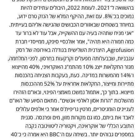
בהשוואה ל־2021. לעומת 2022, היבולים עתידים להיות 
נמוכים בכ־8%. עם זאת, ההיקף המלא של הנזק טרם ידוע, 
במיוחד בשטחים שבאזורים הכבושים שהגישה אליהם בעייתית. 
"אני מניח שתהיה בעיה עם ההשקייה, אבל עוד לא ברור עד 
כמה חמורה היא תהיה", אמר אולכסיי סיפקו, ממייסדי חברת 
Agrofusion, היצרנית השלישית בגודלה באירופה של רסק 
עגבניות, שבבעלותה מפעלים וקרקעות בחרסון. לפני המלחמה, 
מגזר החקלאות ייצג 10% מהתמ"ג האוקראיני, 40% מהייצוא 
ו־14% מהמשרות במדינה. כעת, בעקבות הצניחה בהכנסות 
מתיירות ומייצור, החקלאות אחראית על 52% מההכנסות 
מייצוא. בתוך כך, אתמול נמשכו מאמצי הפינוי, ובאו"ם הזהירו 
מהשלכות "הרות אסון לאלפי אנשים". מתאם הסיוע של האו"ם 
לעניינים הומניטריים, מרטין גריפית'ס אמר כי אלפים עלולים 
לאבד את ביתם, כמו גם מקורות מזון, מים ופרנסה. סגנית 
התובע הכללי של אוקראינה, ויקטוריה ליטווינובה נקבה 
במספרים גבוהים יותר. בשיחה עם ה־BBC היא אמרה כי כ־40 