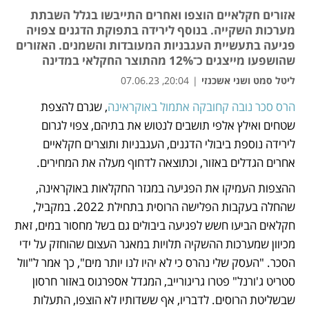
אזורים חקלאיים הוצפו ואחרים התייבשו בגלל השבתת
מערכות השקייה. בנוסף לירידה בתפוקת הדגנים צפויה
פגיעה בתעשיית העגבניות המעובדות והשמנים. האזורים
שהושפעו מייצגים כ־12% מהתוצר החקלאי במדינה
ליטל סמט ושני אשכנזי
|
20:04, 07.06.23
הרס סכר נובה קחובקה אתמול באוקראינה
, שגרם להצפת 
נפתח בכרטיסייה חדשה
שטחים ואילץ אלפי תושבים לנטוש את בתיהם, צפוי לגרום 
לירידה נוספת ביבולי הדגנים, העגבניות ותוצרים חקלאיים 
אחרים הגדלים באזור, וכתוצאה לדחוף מעלה את המחירים.  
ההצפות העמיקו את הפגיעה במגזר החקלאות באוקראינה, 
שהחלה בעקבות הפלישה הרוסית בתחילת 2022. במקביל, 
חקלאים הביעו חשש לפגיעה ביבולים גם בשל מחסור במים, זאת 
מכיוון שמערכות ההשקיה תלויות במאגר העצום שהוחזק על ידי 
הסכר. "העסק שלי נהרס כי לא יהיו לנו יותר מים", כך אמר ל"וול 
סטריט ג'ורנל" פטרו גריגורייב, המגדל אספרגוס באזור חרסון 
שבשליטת הרוסים. לדבריו, אף ששדותיו לא הוצפו, התעלות 