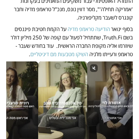
התמהיל האופטימלי עבור משקיעים המאמינים בעקרונות 
'אמריקה תחילה'", מסר דווין נונס, מנכ"ל טראמפ מדיה וחבר 
קונגרס לשעבר מקליפורניה.
בסוף ינואר 
הודיעה טראמפ מדיה 
על הקמת חטיבת פיננסים 
בשם Truth.Fi, שתתחיל לפעול עם קופה של 250 מיליון דולר 
שיוזרמו אליה מקופת החברה הראשית.  עוד בחודש שעבר - 
טראמפ ורעייתו מלניה 
השיקו מטבעות מם דיגיטליים
.