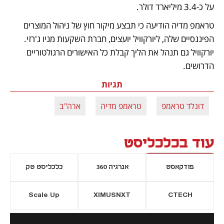
על כ-3.4 מיליארד דולר.
טראמפ מדיה הודיעה כי תבצע מיקור חוץ של ניהול המוצרים 
הפיננסיים שלה, ליורקוויל יועצים, חברת השקעות מניו ג'רזי. 
יורקוויל גם תנהל את הליך קבלת כל האישורים הרגולטוריים 
הדרושים.
תגיות
דונלד טראמפ
טראמפ מדיה
ארה"ב
עוד בכלכליסט
פודקאסט
אנרגיה 360
כלכליסט טק
Scale Up
XIMUSNXT
CTECH
יסייה חדשה
נפתח בכרטיסייה חדשה