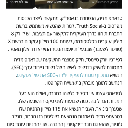
בתפקידים כאלה אי אפשר לחכות: אושרת לוי מניעה השקעות ענק מהטלפון_v
אין שעה שלא התעסקתי במשבר - טל אלכסנדרוביץ’ שגב מנהלת משברים תקשורתיים מכל מקום עם ה- Galaxy Z Fold8 Ultra שלה_v
אני לא צריכה את המשרד:
טראמפ מדיה, הנסחרת בנאסד"ק, מתקשה לייצר הכנסות 
מפרסום ב-Truth Social. למרות שהנשיא משתמש ברשת 
החברתית הזו כדרך העיקרית לתקשור עם הציבור, יש לו רק 8 
מיליון עוקבים בפלטפורמה, לעומת 100 מיליון עוקבים ברשת X 
(טוויטר לשעבר) שבבעלות יועצו הבכיר המיליאדרר אלון מאסק.
לפי "ניו יורק טיימס", חלק ממוצרי ההשקעה שטראמפ מדיה 
מתכוונת להשיק נדרשים לאישור של רשות ניירות ערך (SEC). 
הנשיא 
מתכוון למנות לתפקיד יו"ר ה-SEC את פול אטקינס
, 
הנחשב לתומך מובהק בתעשיית הקריפטו.
לטראמפ עצמו אין תפקיד כלשהו בחברה, ואולם הוא בעל 
המניות הגדול בה. כמה שבועות לפני טקס ההשבעה שלו, 
שנערך בינואר, העביר הנשיא את 115 מיליון המניות שלו 
בטראמפ מדיה לנאמנות הנמצאת בשליטת בנו הבכור, דונלד 
ג'וניור, שהוא גם חבר דירקטוריון החברה. שווי המניות עומד כיום 