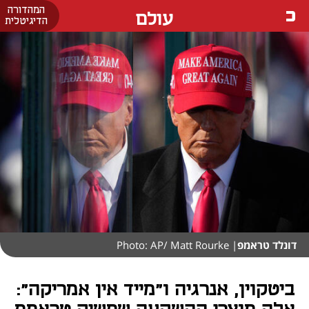
המהדורה
עולם
הדיגיטלית
דונלד טראמפ
| Photo: AP/ Matt Rourke
ביטקוין, אנרגיה ו"מייד אין אמריקה":