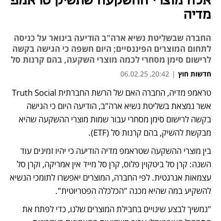
אלה מוצרי ההשקעה שתשיק טראמפ
מדיה
החברה שבשליטת נשיא ארה"ב הודיעה בינואר על כניסה
לתחום המוצרים הפיננסיים; היום חשפה כי הגישה בקשה
לרישום סימן מסחרי לכמה מוצרי השקעה, בהם קרנות סל
חדשות חוץ
|
20:42, 06.02.25
טראמפ מדיה, החברה האם של הרשת החברתית Truth Social 
נפתח בכרטיסייה חדשה
נפתח בכרטיסייה חדשה
נפתח בכרטיסייה חדשה
אשר נמצאת בשליטת נשיא ארה"ב, הודיעה היום כי הגישה 
בקשה לרישום סימן מסחרי עבור שמות מוצרי ההשקעה שהיא 
מבקשת להשיק, בהם קרנות סל (ETF). 
בין מוצרי ההשקעה שטראמפ מדיה הודיעה כי יהיו זמינים עוד 
השנה: קרן סל ביטקוין פלוס, קרן סל מייד אין אמריקה, וקרן סל 
עצמאות אנרגטית. לפי החברה, המוצרים יאפשרו לתומכי הנשיא 
להשקיע במה שהיא מכנה "הכלכלה הפטריוטית".
"נמשיך לבצע שינויים בחבילת המוצרים שלנו, כדי לפתח את 