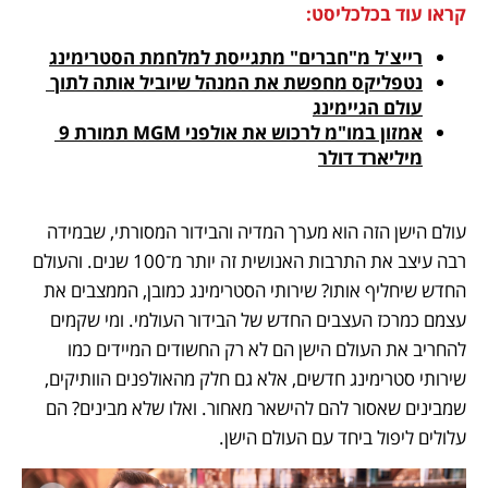
קראו עוד בכלכליסט:
רייצ'ל מ"חברים" מתגייסת למלחמת הסטרימינג
נטפליקס מחפשת את המנהל שיוביל אותה לתוך 
עולם הגיימינג
אמזון במו"מ לרכוש את אולפני MGM תמורת 9 
מיליארד דולר
עולם הישן הזה הוא מערך המדיה והבידור המסורתי, שבמידה 
רבה עיצב את התרבות האנושית זה יותר מ־100 שנים. והעולם 
החדש שיחליף אותו? שירותי הסטרימינג כמובן, הממצבים את 
עצמם כמרכז העצבים החדש של הבידור העולמי. ומי שקמים 
להחריב את העולם הישן הם לא רק החשודים המיידים כמו 
שירותי סטרימינג חדשים, אלא גם חלק מהאולפנים הוותיקים, 
שמבינים שאסור להם להישאר מאחור. ואלו שלא מבינים? הם 
עלולים ליפול ביחד עם העולם הישן.