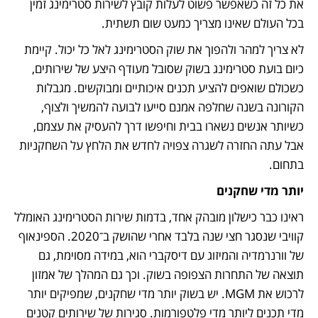
את כל זה כשאפשר פשוט לעלות קובץ לשירות סטרימינג זמין 
בכל העולם שאינו מצריך כמעט שום תשתית.
לא צריך למהר ולהפוך את שוק הסטרימינג לאל כל יכול. קיימת 
כיום בועת סטרימינג בשוק שסובל מעודף היצע של שירותים, 
כשכולם שואפים להציע תכנים איכותיים ומבוקשים. מגבלות 
הקורונה בשנה שחלפה אמנם סייעו לבועה להמשיך ולצוף, 
כשיותר אנשים נשארו בבית וחיפשו דרך להעסיק את עצמם, 
אבל עתה החזרה לשגרה צפויה לחדש את הלחץ על השחקניות 
בתחום.
יותר מדי שחקנים 
ראינו כבר כישלון מובהק אחד, בדמות שירות הסטרימינג האומלל 
קוויבי שנסגר חצי שנה בלבד אחרי שהושק ב־2020. הספינאוף 
של וורנרמדיה והמיזוג עם דיסקברי הוא, במידה מסוימת, גם 
תוצאה של התחרות הצפופה בשוק. וכך גם המהלך של אמזון 
לרכוש את MGM. יש בשוק יותר מדי שחקנים, שמפיקים יותר 
מדי תכנים ליותר מדי פלטפורמות. סגירות של שירותים קטנים 