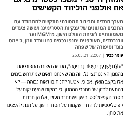
את אולפני הוליווד הקשישים
מערך המדיה והבידור המסורתי התקשה להתמודד עם
התכנים המגוונים של ענקיות הסטרימינג ועושה צעדים
משמעותיים לזניחת העולם הישן. מ־MGM ועד
וורנרמדיה, האולפנים ימנפו נכסים כמו וונדר וומן, ג'יימס
בונד וסיפורה של שפחה
עומר כביר
|
22:07, 25.05.21
"עוֹלָם יָשָׁן עֲדֵי הַיְּסוֹד נַחְרִימָה", מכריזה השורה המפורסמת 
נפתח בכרטיסייה חדשה
נפתח בכרטיסייה חדשה
נפתח בכרטיסייה חדשה
בהמנון האינטרנציונל. וזה מה שאנחנו רואים שמתרחש בימים 
אלו בקצב מואץ. אם כי, אפשר להניח בוודאות גבוהה — לא 
בהתאם לחזון של מחברי ההמנון. כי במקום שהעם יקום על 
הסדר הקפיטליסטי הישן וישתחרר מעולו, אלו הן חברות 
קפיטליסטיות למהדרין שקמות על הסדר הישן, על מנת להעצים 
את כוחן. 