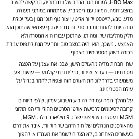
HBO Max, למרות הגב הרחב של וורנרמדיה, התקשה להשיב 
בהצע דומה. המיזוג עם דיסקברי, שמתמחה במותגי תעודה, 
מדע, טבע, לייפסטייל וריאליטי, ייצור גוף תוכן מגוון בעל יכולת 
טובה יותר להתחרות בדיסני. זה גם יהיה גוף עצמאי שהתוכן הוא 
חלק מהליבה שלו ומהותו, שהתוכן עבורו הוא המטרה ולא 
האמצעי. משכך, הוא יהיה במצב טוב יותר על מנת לתפוס עמדת 
בכורה בשוק הסטרימינג הצפוף.
שתי חברות מדיה מהעולם הישן, שבנו את עצמן על הפצה 
מסורתית — בערוצי שידור, כבלים ובתי קולנוע — עושות צעד 
משמעותי בדרך לזניחת העולם הזה וצפויות להמר בגדול על 
עולם הסטרימינג.
על מהלך דומה עתידה להודיע השבוע אמזון, שלפי דיווחים 
קרובה לסיכומים לרכישת אולפן הסרטים ההוליוודי המיתולוגי 
MGM בעסקה בשווי צפוי של כ־9 מיליארד דולר. MGM, 
מהאולפנים הגדולים של תור הזהב של הוליווד, איבד את דרכו 
בעשורים האחרונים, לא הצליח לשמר את מעמדו או להפוך 