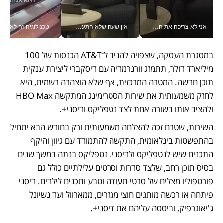
אין שעה שלא התעסקתי במשבר - טל אלכסנדרוביץ’ שגב מנהלת משברים תקשורתיים מכל מקום עם ה- Galaxy Z Fold8 Ultra שלה_v
טכנולוגיה זה לא רק בהייטק: גם תעשיית המזון הישראלית מאמצת כלי AI, אוטומציה וניתוח דאטה בזמן אמת
זה שינה לי את החיים: איך עידו איז'ק הופך את הסמארטפון לכלי צילו
במסגרת העסקה, שצפויה להניב ל־AT&T הכנסות של 100 
מיליארד דולר, תתמזג וורנרמדיה עם דיסקברי ליצירת ענקית 
תוכן חדשה. המטרה המרכזית, אף שלא הוצהרה רשמית, היא 
לחזק משמעותית את שירות הסטרימינג המתקשה HBO Max 
ולהציב אותו בשורה אחת לצד נטפליקס ודיסני+.
השירות, שטרם זכה להצלחה משמעותית ורק בחודש הבא יתחיל 
בהתפשטות בינלאומית, התקשה להתמודד עם גיוון והיקף 
התכנים שיש לנטפליקס ולדיסני. נטפליקס בנתה במשך שנים 
בסיס תוכן רחב, שלצד סדרות וסרטים עלילתיים כולל גם 
פורטפוליו מצליח של סרטי תעודה וטבע ותכנים לילדים. דיסני 
פיתחה או רכשה מותגים חוצי מגזרים, ממארוול ועד נשיונל 
ג'יאוגרפיק, וביססה עליהם את דיסני+.