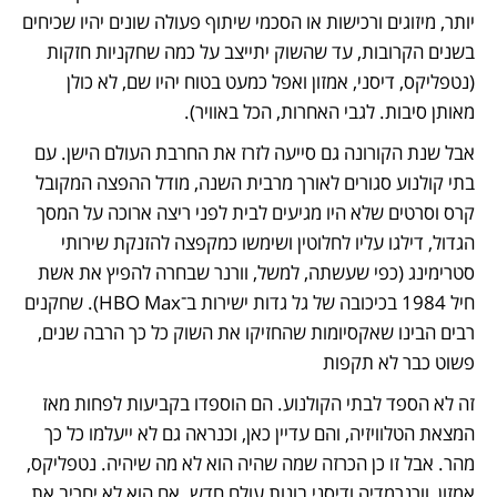
יותר, מיזוגים ורכישות או הסכמי שיתוף פעולה שונים יהיו שכיחים 
בשנים הקרובות, עד שהשוק יתייצב על כמה שחקניות חזקות 
(נטפליקס, דיסני, אמזון ואפל כמעט בטוח יהיו שם, לא כולן 
מאותן סיבות. לגבי האחרות, הכל באוויר).
אבל שנת הקורונה גם סייעה לזרז את החרבת העולם הישן. עם 
בתי קולנוע סגורים לאורך מרבית השנה, מודל ההפצה המקובל 
קרס וסרטים שלא היו מגיעים לבית לפני ריצה ארוכה על המסך 
הגדול, דילגו עליו לחלוטין ושימשו כמקפצה להזנקת שירותי 
סטרימינג (כפי שעשתה, למשל, וורנר שבחרה להפיץ את אשת 
חיל 1984 בכיכובה של גל גדות ישירות ב־HBO Max). שחקנים 
רבים הבינו שאקסיומות שהחזיקו את השוק כל כך הרבה שנים, 
פשוט כבר לא תקפות
זה לא הספד לבתי הקולנוע. הם הוספדו בקביעות לפחות מאז 
המצאת הטלוויזיה, והם עדיין כאן, וכנראה גם לא ייעלמו כל כך 
מהר. אבל זו כן הכרזה שמה שהיה הוא לא מה שיהיה. נטפליקס, 
אמזון, וורנרמדיה ודיסני בונות עולם חדש. אם הוא לא יחריב את 