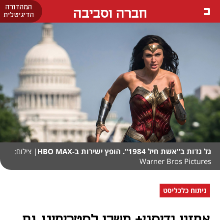
המהדורה
חברה וסביבה
הדיגיטלית
גל גדות ב"אשת חיל 1984". הופץ ישירות ב-HBO MAX
| צילום:
Warner Bros Pictures
ניתוח כלכליסט
אמזון ודיסני+ משכו לסטרימינג גם