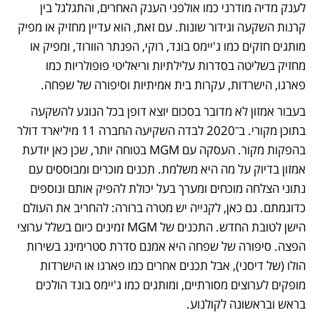
לענק מדיה מודרני כמו אולפני הענק האחרים, והתגלגל בין 
קרנות השקעה וגידור שונות. עם זאת, הוא עדיין מחזיק או מפיק 
מותגים חזקים כמו ג'יימס בונד, רוקי, הפנתר הוורוד, ומפיק או 
מחזיק בשליטה בסדרות עלילתיות וריאליטי פופולריות כמו 
פארגו, הישרדות, עקרות בית אמיתיות וסיפורה של שפחה.
בעבור אמזון לא מדובר בסכום יוצא דופן בכל הנוגע להשקעה 
בתוכן מקורי. ב־2020 לבדה השקיעה החברה 11 מיליארד דולר 
בהפקות מקור. העסקה עם MGM בטוחה יותר, שכן כאן יודעת 
אמזון בדיוק על מה היא משלמת. תכנים מוכרים ומבוססים עם 
נתוני הצלחה מוכחים ומערך בעל יכולת להפיק אותם ונוספים 
כדוגמתם. גם כאן, לקנייה יש מטרה ברורה: להחריב את העולם 
הישן לטובת החדש. התכנים של MGM זמינים כיום בשלל ערוצי 
הפצה. סיפורה של שפחה היא אמנם סדרת סטרימינג בשירות 
הולו (של דיסני), אבל תכנים אחרים כמו פארגו או הישרדות 
מופקים לערוצים מסורתיים, ומותגים כמו ג'יימס בונד הולכים 
בראש ובראשונה לקולנוע.