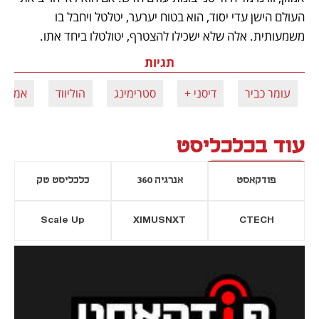
העולם הישן עדי יסוד, הוא בטוח יערער, יטלטל ויחבל בו 
משמעותית. אלה שלא ישכילו להצטרף, יטולטלו ביחד אתו.
תגיות
עומר כביר
דיסני +
סטרימינג
הוליווד
אמזון
עוד בכלכליסט
פודקאסט
אנרגיה 360
כלכליסט טק
Scale Up
XIMUSNXT
CTECH
יסייה חדשה
נפתח בכרטיסייה חדשה