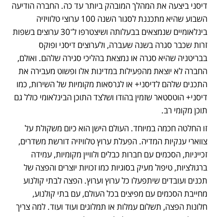
דיסני ביצעה את המהלך המובהק ביותר עד כה. החברה הודיעה 
השבוע שהיא מתכננת לסגור השנה 100 ערוצי טלוויזיה 
בינלאומיים שנמצאים בבעלותה ושיצטרפו ל־30 ערוצים בשפות 
זרות שכבר סגרה בשנה שעברה, ולערוצים דיסני ופוקס 
בבריטניה שהיא סגרה או נמצאת בהליכי סגירה שלהם. ואולם, 
החברה לא יוצאת מהפעילות במדינות אלו ופשוט מעבירה את 
התכנים שלהם לדיסני+ או לגרסאות מקומיות של השירות, כמו 
דיסני+ הוטסטאר שזמין בהודו ושלצד התוכן הבינלאומי כולל גם 
תוכן מקומי רב.
זו החלטה חכמה במיוחד. העולם הישן הוא כיום משקולת על 
צווארי ענקיות המדיה. הפעלת ערוץ טלוויזיה דורשת משדרים, 
זכייניות, הסכמים עם חברות כבלים ולוויין מקומיות, עמידה 
ברגולציות, טיפול מעיק בסוגיות כמו זכויות יוצרים והפצה של 
תכנים ועובדים שיתפעלו כל ערוץ וערוץ. הפצה לבתי קולנוע 
מחייבת הסכמים עם מפיצים בכל העולם, עם בתי קולנוע, 
חלונות הפצה, תשלום עמלות או תמלוגים ועוד ועוד. למה צריך 