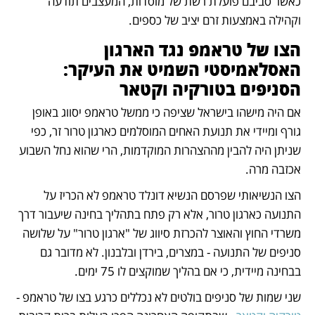
כאשר סביבם פועלת רשת של מוסדות, המעצבים תודעה 
וקהילה באמצעות זרם יציב של כספים.
הצו של טראמפ נגד הארגון 
האסלאמיסטי השמיט את העיקר: 
הסניפים בטורקיה וקטאר
אם היה מישהו בישראל שציפה כי ממשל טראמפ יסווג באופן 
גורף ומיידי את תנועת האחים המוסלמים כארגון טרור זר, כפי 
שניתן היה להבין מההצהרות המוקדמות, הרי שהוא נחל השבוע 
אכזבה מרה. 
הצו הנשיאותי שפרסם הנשיא דונלד טראמפ לא הכריז על 
התנועה כארגון טרור, אלא רק פתח בתהליך בחינה שיעבור דרך 
משרדי החוץ והאוצר להכרזת סיווג של "ארגון טרור" על שלושה 
סניפים של התנועה - במצרים, בירדן ובלבנון. לא מדובר גם 
בבחינה מיידית, כי אם בהליך שמוקצים לו 75 ימים.
שני שמות של סניפים בולטים לא נכללים כרגע בצו של טראמפ - 