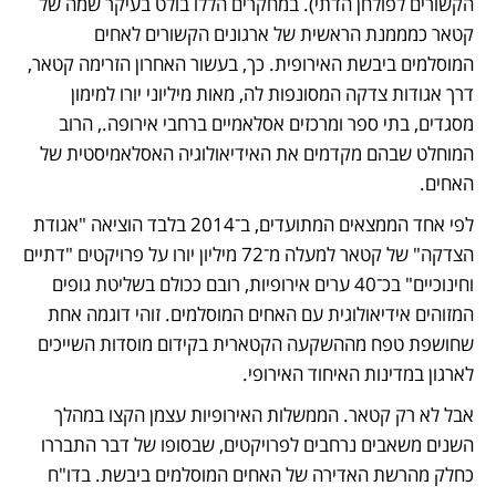
הקשורים לפולחן הדתי). במחקרים הללו בולט בעיקר שמה של 
קטאר כמממנת הראשית של ארגונים הקשורים לאחים 
המוסלמים ביבשת האירופית. כך, בעשור האחרון הזרימה קטאר, 
דרך אגודות צדקה המסונפות לה, מאות מיליוני יורו למימון 
מסגדים, בתי ספר ומרכזים אסלאמיים ברחבי אירופה., הרוב 
המוחלט שבהם מקדמים את האידיאולוגיה האסלאמיסטית של 
האחים.
לפי אחד הממצאים המתועדים, ב־2014 בלבד הוציאה "אגודת 
הצדקה" של קטאר למעלה מ־72 מיליון יורו על פרויקטים "דתיים 
וחינוכיים" בכ־40 ערים אירופיות, רובם ככולם בשליטת גופים 
המזוהים אידיאולוגית עם האחים המוסלמים. זוהי דוגמה אחת 
שחושפת טפח מההשקעה הקטארית בקידום מוסדות השייכים 
לארגון במדינות האיחוד האירופי.
אבל לא רק קטאר. הממשלות האירופיות עצמן הקצו במהלך 
השנים משאבים נרחבים לפרויקטים, שבסופו של דבר התבררו 
כחלק מהרשת האדירה של האחים המוסלמים ביבשת. בדו"ח 