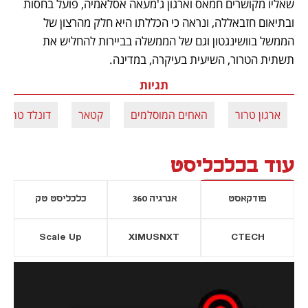
שאליו מקושרים חמאס וארגון ג'מעאה אסלאמיה, פועל בחסות 
ובתיאום חזבאללה, ונראה כי הכללתו היא חלק מהרצון של 
הממשל בוושינגטון וגם של הממשלה בביירות להחליש את 
תשתית הטרור, השיעית בעיקרה, במדינה.
תגיות
ארגון טרור
האחים המוסלמים
קטאר
דונלד טראמ
עוד בכלכליסט
פודקאסט
אנרגיה 360
כלכליסט טק
Scale Up
XIMUSNXT
CTECH
יסייה חדשה
נפתח בכרטיסייה חדשה