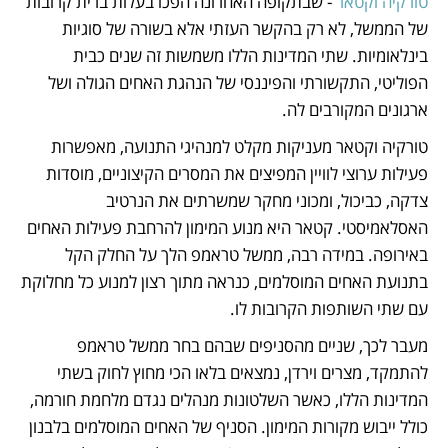
טורקיה וקטאר
 - שבתקופה האחרונה הפכו בעלות ברית קרובות 
של הממשל, לא רק בהקשר העזתי אלא בשורה של סוגיות 
בינלאומיות. שתי המדינות הללו משמשות זה שנים כבית 
הפוליטי, התקשורתי והפיננסי של הנהגת האחים הגולה ושל 
ארגונים המקורבים לה. 
טורקיה וקטאר מעניקות מקלט למנהיגי התנועה, מאפשרות 
פעילות ערוצי לוויין המפיצים את המסרים הקיצוניים, מוסדות 
צדקה, כביכול, ומכוני מחקר שמשרתים את הנרטיב 
האסלאמיסטי. קטאר היא מנוע המימון להרחבת פעילות האחים 
באירופה. במידה רבה, ממשל טראמפ הלך על החלק הקל 
בתנועת האחים המוסלמים, כנראה מתוך רצון למנוע כל מחלוקת 
עם שתי השותפות הקרובות לו.
מעבר לכך, שניים מהסניפים שבהם בחר ממשל טראמפ 
להתמקד, מצרים וירדן, נמצאים בלאו הכי מחוץ לחוק בשתי 
המדינות הללו, כאשר השלטונות מנהלים נגדם מלחמת חורמה, 
כולל ייבוש מקורות המימון. הסניף של האחים המוסלמים בלבנון 