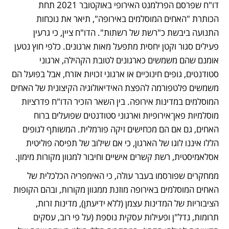
דו"ח שפרסם הפרלמנט האירופי באוקטובר 2021 תחת 
הכותרת "האחים המוסלמים באירופה", תיאר את נוכחות 
התנועה ביבשת כ"רשת של רשתות". הדו"ח ציין, כי גרעין 
פעילים סגור וקטן יחסית מתפעל מאות ארגונים. כלפי חוץ נטען 
אומנם שהם משמשים כארגונים לטובת הקהילה, ארגוני 
סטודנטים, גופים חינוכיים או ארגוני זכויות אזרח, אבל בפועל הם 
משמשים פלטפורמה להפצת האידיאולוגיה הקיצונית של האחים 
המוסלמים במדינות אירופה. בין השאר הזכיר הדו"ח פדרציות 
מוסלמיות פאן־אירופיות וארגוני סטודנטים שפועלים ברוח 
האחים, גם אם הם מכחישים זיקה פורמלית. המשותף לגופים 
הללו איננו לוגו של הארגון, כי אם שילוב של תפיסה פוליטית 
אסלאמיסטית, רשת קשרים אישיים וחיבור למגוון מקורות מימון.
ממחקרים שפורסמו בעבר עולה, כי האימפריה הכלכלית של 
האחים המוסלמים באירופה מוזנת ממגוון מקורות, ובהם הקופות 
הציבוריות של המדינות עצמן (ללא ידיעתן), מדינות זרות, 
תרומות, נדל"ן ופעילות עסקית נוספת (על פי רוב, עסקים 