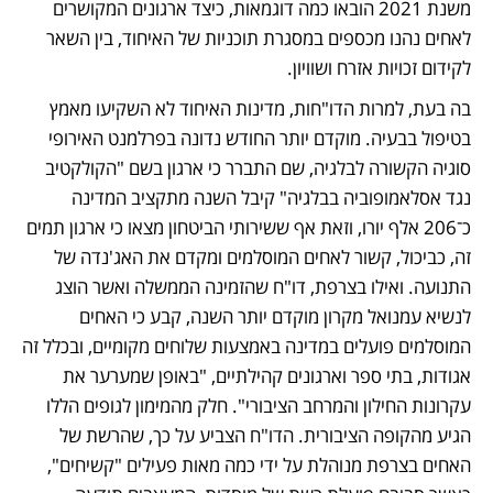
משנת 2021 הובאו כמה דוגמאות, כיצד ארגונים המקושרים 
לאחים נהנו מכספים במסגרת תוכניות של האיחוד, בין השאר 
לקידום זכויות אזרח ושוויון. 
בה בעת, למרות הדו"חות, מדינות האיחוד לא השקיעו מאמץ 
בטיפול בבעיה. מוקדם יותר החודש נדונה בפרלמנט האירופי 
סוגיה הקשורה לבלגיה, שם התברר כי ארגון בשם "הקולקטיב 
נגד אסלאמופוביה בבלגיה" קיבל השנה מתקציב המדינה 
כ־206 אלף יורו, וזאת אף ששירותי הביטחון מצאו כי ארגון תמים 
זה, כביכול, קשור לאחים המוסלמים ומקדם את האג'נדה של 
התנועה. ואילו בצרפת, דו"ח שהזמינה הממשלה ואשר הוצג 
לנשיא עמנואל מקרון מוקדם יותר השנה, קבע כי האחים 
המוסלמים פועלים במדינה באמצעות שלוחים מקומיים, ובכלל זה 
אגודות, בתי ספר וארגונים קהילתיים, "באופן שמערער את 
עקרונות החילון והמרחב הציבורי". חלק מהמימון לגופים הללו 
הגיע מהקופה הציבורית. הדו"ח הצביע על כך, שהרשת של 
האחים בצרפת מנוהלת על ידי כמה מאות פעילים "קשיחים", 