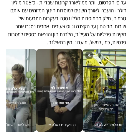
על פי הפרסום, יותר ממיליארד קרונות שבדיות - כ־105 מיליון 
דולר - הועברו לאורך השנים למוסדות חינוך המזוהים עם אותם 
גורמים. חלק מהמוסדות הללו נסגרו בעקבות התרעות של 
שירותי הביטחון על הקצנה וגיוס צעירים. אחרים נסגרו אחרי 
חקירות פליליות על מעילות, הלבנת הון והוצאת כספים למטרות 
פרטיות, כמו, למשל, מועדוני מין בתאילנד.
טכנולוגיה זה לא רק בהייטק: גם תעשיית המזון הישראלית מאמצת כלי AI, אוטומציה וניתוח דאטה בזמן אמת
בתפקידים כאלה אי אפשר לחכות: אושרת לוי מניעה השקעות ענק מהטלפון_v
כלכליסט דיגיטל