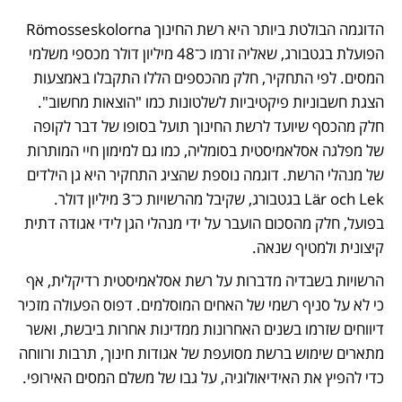
הדוגמה הבולטת ביותר היא רשת החינוך Römosseskolorna 
הפועלת בגטבורג, שאליה זרמו כ־48 מיליון דולר מכספי משלמי 
המסים. לפי התחקיר, חלק מהכספים הללו התקבלו באמצעות 
הצגת חשבוניות פיקטיביות לשלטונות כמו "הוצאות מחשוב". 
חלק מהכסף שיועד לרשת החינוך תועל בסופו של דבר לקופה 
של מפלגה אסלאמיסטית בסומליה, כמו גם למימון חיי המותרות 
של מנהלי הרשת. דוגמה נוספת שהציג התחקיר היא גן הילדים 
Lär och Lek בגטבורג, שקיבל מהרשויות כ־3 מיליון דולר. 
בפועל, חלק מהסכום הועבר על ידי מנהלי הגן לידי אגודה דתית 
קיצונית ולמטיף שנאה.
הרשויות בשבדיה מדברות על רשת אסלאמיסטית רדיקלית, אף 
כי לא על סניף רשמי של האחים המוסלמים. דפוס הפעולה מזכיר 
דיווחים שזרמו בשנים האחרונות ממדינות אחרות ביבשת, ואשר 
מתארים שימוש ברשת מסועפת של אגודות חינוך, תרבות ורווחה 
כדי להפיץ את האידיאולוגיה, על גבו של משלם המסים האירופי.