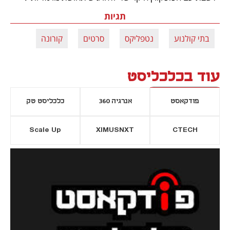
תגיות
בתי קולנוע
נטפליקס
סרטים
קורונה
עוד בכלכליסט
פודקאסט
אנרגיה 360
כלכליסט טק
Scale Up
XIMUSNXT
CTECH
יסייה חדשה
נפתח בכרטיסייה חדשה