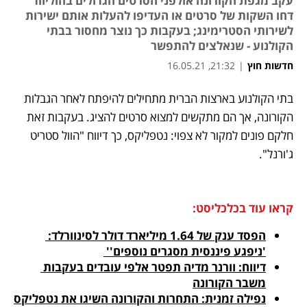
עקב מגפת הקורונה אולפני הסרטים הגדולים בהוליווד
דחו השקות של סרטים או העדיפו להעלות אותם ישירות
לשירותי הסטרימינג; בעקבות כך נוצר מחסור בבתי
הקולנוע - שנאלצים להתפשר
חדשות חוץ
|
21:32, 16.05.21
נפתח בכרטיסייה חדשה
נפתח בכרטיסייה חדשה
נפתח בכרטיסייה חדשה
בתי הקולנוע בארצות הברית מתחילים להיפתח לאחר הגבלות 
הקורונה, אך הם מתקשים למצוא סרטים להציג. בעקבות זאת 
חלקם פונים למקור לא צפוי: נטפליקס, כך דיווח "הוול סטריט 
ג'ורנל". 
קראו עוד בכלכליסט:
הפסד ענק של 1.64 מיליארד דולר לסינוורלד: 
'ניפגע פיננסית מסגרים נוספים'' 
דיווח: וורנר מדיה תפטר אלפי עובדים בעקבות 
משבר הקורונה
נפילה זמנית: התחרות והקורונה השיגו את נטפליקס