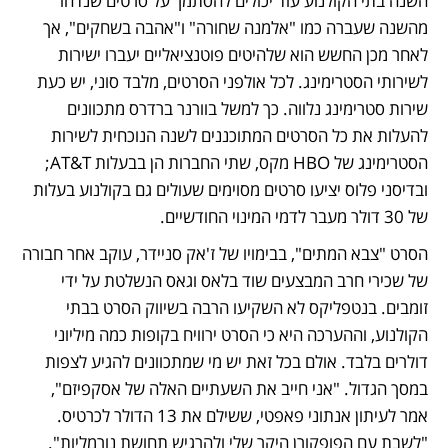
השנה בתי הקולנוע עוד יכולים להסתמך על סרטים שנדחו 
מהשנה שעברה כמו "אלמנה שחורה" ו"אהבה בשחקים", אך 
לאחר מכן החשש הוא שלהיטים פוטנציאליים יעברו ישירות 
לשירותי הסטרימינג. לכל אולפני הסרטים, מלבד סוני, יש כעת 
שירות סטרימינג נלווה. כך למשל בוורנר ברדרס מתכוונים 
להעלות את כל הסרטים המתוכננים לשנה הנוכחית לשירות 
הסטרימינג של HBO מקס, שתי החברות הן בבעלות AT&T; 
ובדיסני פלוס יציעו סרטים מסוימים שעולים גם בקולנוע בעלות 
של 30 דולר מעבר לדמי המינוי החודשיים. 
הסרט "צבא המתים", בבימויו של ז'אק סניידר, עוקב אחר חבורה 
של שכירי חרב המבצעים שוד בלאס וגאס הנשלטת על ידי 
זומבים. בנטפליקס לא השקיעו הרבה בשיווק הסרט בבתי 
הקולנוע, וההערכה היא כי הסרט ירוויח בקופות כמה מיליוני 
דולרים בלבד. אולם בכל זאת יש מי שמתכוונים להגיע לצפות 
במסך הגדול. "אני חייב את השעתיים האלה של אסקפיזם", 
אמר לעיתון אנתוני פאפטי, ששילם את 13 הדולר לכרטיס. 
"לשבת עם הפופקורן היקר שלי ולהרגיש תחושת נורמליות". 