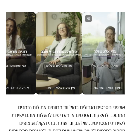
חינוך הוא המשישמה של החיים שלי - V
אין שעה שלא התעסקתי במשבר - טל אלכסנדרוביץ’ שגב מנהלת משברים תקשורתיים מכל מקום עם ה- Galaxy Z Fold8 Ultra שלה_v
אני לא צריכה את המשרד:
אולפני הסרטים הגדולים בהוליווד מרווחים את לוח הזמנים 
המתוכנן להשקות הסרטים או מעדיפים להעלות אותם ישירות 
לשירותי הסטרימינג שלהם, וברשתות בתי הקולנוע צופים  
מחסור בסרטים למשך שלוש שנים לפחות. לפי אחת מהרשתות, 