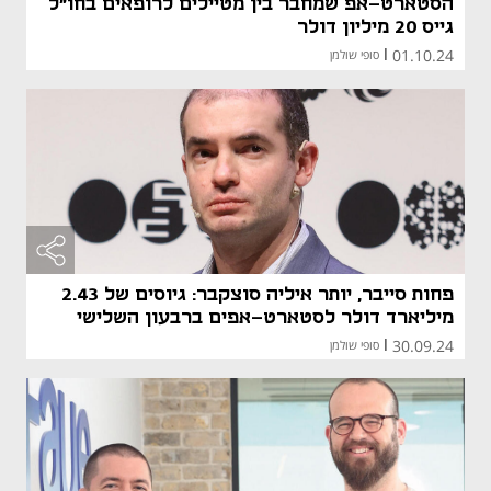
הסטארט-אפ שמחבר בין מטיילים לרופאים בחו"ל
גייס 20 מיליון דולר
01.10.24
|
סופי שולמן
פחות סייבר, יותר איליה סוצקבר: גיוסים של 2.43
מיליארד דולר לסטארט-אפים ברבעון השלישי
30.09.24
|
סופי שולמן