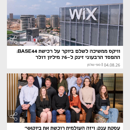
וויקס ממשיכה לשלם ביוקר על רכישת BASE44:
ההפסד הרבעוני זינק ל-76 מיליון דולר
04.08.26
|
סופי שולמן
עסקת ענק: ויזה העולמית רוכשת את ביוקאץ'