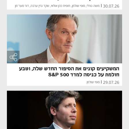
30.07.26
|
משה גורלי, סופי שולמן, חופית כהן אולאי, שקד גרין ערבה, דור סער־מן
המשקיעים קונים את הסיפור החדש שלה, וטבע
חולמת על כניסה למדד S&P 500
29.07.26
|
סופי שולמן