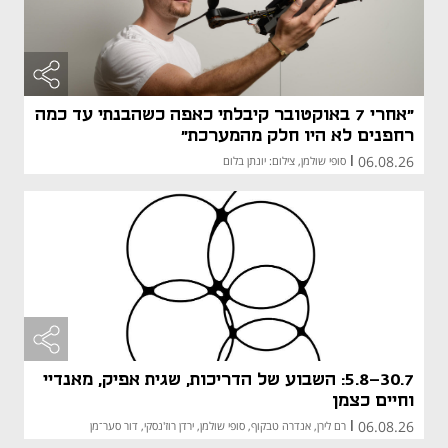
"אחרי 7 באוקטובר קיבלתי כאפה כשהבנתי עד כמה
רחפנים לא היו חלק מהמערכת"
06.08.26
|
סופי שולמן, צילום: יונתן בלום
5.8-30.7: השבוע של הדריכות, שגית אפיק, מאנדיי
וחיים כצמן
06.08.26
|
רם לירן, אנדרה טבקוף, סופי שולמן, ירדן רוז'נסקי, דור סער־מן