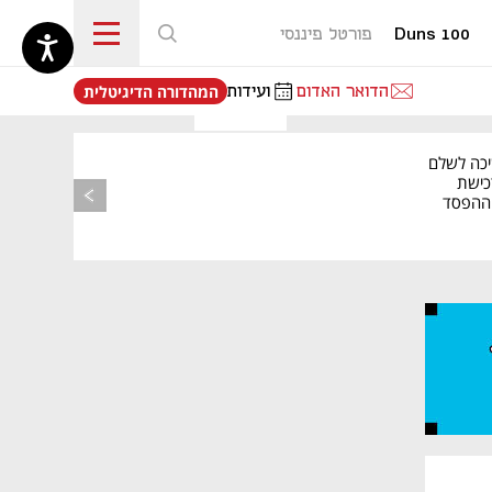
Duns 100
פורטל פיננסי
נפתח בכרטיסייה חדשה
הדואר האדום
ועידות
המהדורה הדיגיטלית
מאמר קניות
יכה לשלם
כישת
BASE: ההפסד
הרבעוני זינק ל-76