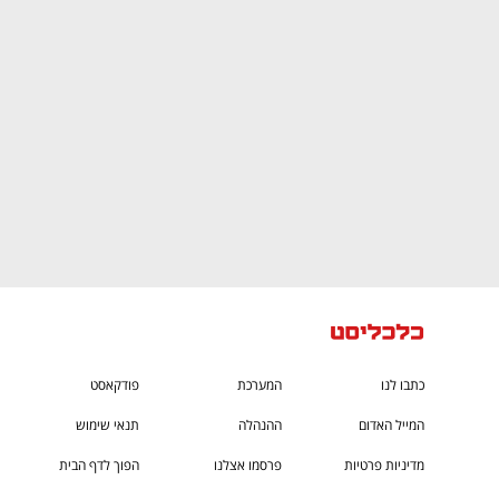
CTech – the
הבית של ההייטק הישראלי
כתבו לנו
המערכת
פודקאסט
המייל האדום
ההנהלה
תנאי שימוש
מדיניות פרטיות
פרסמו אצלנו
הפוך לדף הבית