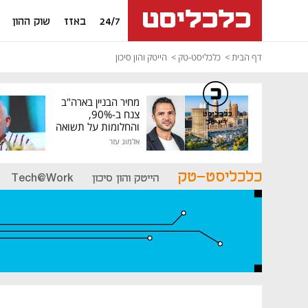
24/7
באזז
שוק ההון
דף הבית
כלכליסט-טק
הייטק והון סיכון
מחיר הבניין בארה"ב
צנח ב-90%,
כלכליסט
דיגיטל
והחלומות על תשואה
גבוהה התנפצו
אלמוג עזר
כלכליסט-טק
הייטק והון סיכון
Tech@Work