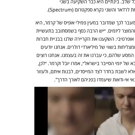
הקרן תרשום צ׳קים של 2.5 מיליון דולר בכל שלב. בינתיים היא כבר השקיעה בשני 
ר והשני נקרא ספקטרום (Spectrum). 
לדברי יובל, הייחודיות של הקרן החדשה, מעבר לכך שמדובר במעין פמילי אופיס של קרמר, היא 
בסיוע ליזמים בבניית אסטרטגיית השיווק והמוצר ליזמים. ״יש הרבה כסף בשמסתובב בתעשיית 
הסייבר, אבל אנחנו מביאים לשולחן ניסיון אופרטיבי. השקענו את הקריירה שלנו בבניית חברות 
סייבר, משלב הרעיון ועד לחברות בוגרות ומצליחות בשווי של מיליארדי דולרים. אנחנו יודעים 
בדיוק מה המייסדים עוברים בכל שלב של המסע שלהם, כי עברנו את זה בעצמנו. אנחנו רוצים 
לקחת את הניסיון הזה ולתת ממנו לדור הבא של יזמי הסייבר בישראל״, אמרו יובל וקרמר. ״לכן, 
המטרה שלנו היא לא לרשום צ'ק וללכת, אלא לשבת בחדר לצד המייסדים, לבנות איתם, ולעזור 
אי-ודאות שיעמדו בפניהם לאורך הדרך".