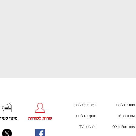
ענף במתח גבוה
מדברים כלכלה, עסקים ומה שב
פוטו כלכליסט
ועידות כלכליסט
המרת מט"ח
מוסף כלכליסט
שרות לקוחות
מינוי לעית
עמוד מט"ח כללי
כלכליסט TV