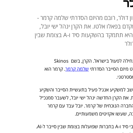
Skinos V גייסה 26 מיליון דולר, רובם מהיזם הסדרתי שלמה קרמר -
קדם בפאלו אלטו. את הקרן ינהל ישי יובל,
לשעבר סמנכ"ל בקייטו נטוורקס, והיא תתמקד בהשקעות סיד ו-A בצומת שבין
קרן הון סיכון חדשה להשקעות בסייבר מתחילה לפעול בישראל. הקרן, בשם Skinos 
שלמה קרמר
. קרמר הוא 
סטרטגי. 
קרמר, שהיה אחד ממייסדי צ׳ק פוינט , נחשב למשקיע אנג׳ל פעיל בתעשיית הסייבר והשקיע 
בין היתר בפאלו אלטו וחברות רבות נוספות. את הקרן החדשה ינהל ישי יובל, לשעבר סמנכ״ל 
השיווק והאסטרטגיה של קייטו נטוורקס, החברה הנוכחית של קרמר. יובל עבד עם קרמר 
ה, שעשו אקזיטים משמעותיים.
הקרן מתכננת לבצע חמש השקעות בשלבי סיד ו-A בחברות שפועלות בצומת שבין סייבר ל-AI. 