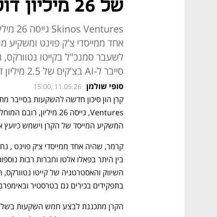
של 26 מיליון דולר
entures
אחד ממייסדי צ'ק פוינט ומשקיע מו
סייבר ל-AI בצ'קים של 2.5 מיליון דולר
סופי שולמן
15:00, 11.05.26
Ventures, גייסה 26 מיליון, רובם המוחלט מיזם הסייבר הסדרתי 
המשקיע המייסד של הקרן וישמש כיועץ א
בתפקידים בכירים גם בטרסטיר ובאימפרב