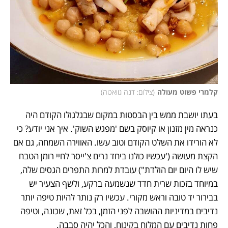
קלמרי פשוט מעולה
(
צילום: דנה גוואטה
)
בעתו יושבת ממש בין הבסטות במקום שבגלגולו הקודם היה 
כנראה מין מזנון או קיוסק בשם 'מפגש השוק'. איך אני יודע? כי 
לא הורידו את השלט הקודם וטוב עשו. האווירה השמחה, גם אם 
הקצת מעושה ('עכשיו כולנו ביחד נרים צ'ייסר לחיי רומן הטבח 
שיש לו היום יום הולדת") עובדת למרות התפרים הגסים שלה, 
במיוחד בזכות שרית חדד שנשמעה ברקע, ולשף הצעיר יש 
בבירור יד טובה וראש מקורי. עכשיו רק נותר להיות טיפה יותר 
נדיבים במדיניות ההושבה לפני הזמן, בכל זאת, שכונה, וטיפה 
פחות נדיבים עם המלוח בקינוח, והכל יהיה סבבה.