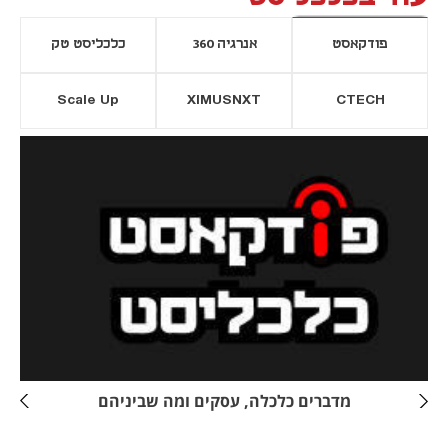
פודקאסט
אנרגיה 360
כלכליסט טק
Scale Up
XIMUSNXT
CTECH
יסייה חדשה
נפתח בכרטיסייה חדשה
מדברים כלכלה, עסקים ומה שביניהם