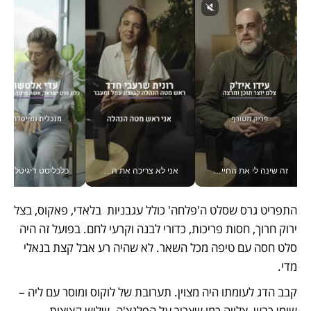
זה שינה לי את החיים: איך עידו איז'ק הופך את הסמארטפון לכלי צילום מקצועי_v
אני לא צריכה את המשרד: רונית שרעבי-חדד מנהלת ארגון של 30000 עובדים מכל מקום_v
כלכליסט דיגיטל
התפריט גרס שסלט ה'פלחה' כולל עגבניות  בלאדי, פאקוס, בצל 
ירוק חרוך, חסות פריכות, כדורי לבנה וקרעי לחם. בפועל זה היה 
סלט חסה עם טיפה מכל השאר. לא שהיה רע אבל קצת בנאלי 
מדי. 
קבב הדג לעומתו היה מצוין. תערובת של לוקוס ומוסר עם ליה – 
שומן כבש, צלויה כמו שצריך על הפלנצ'ה. שלוש קציצות 