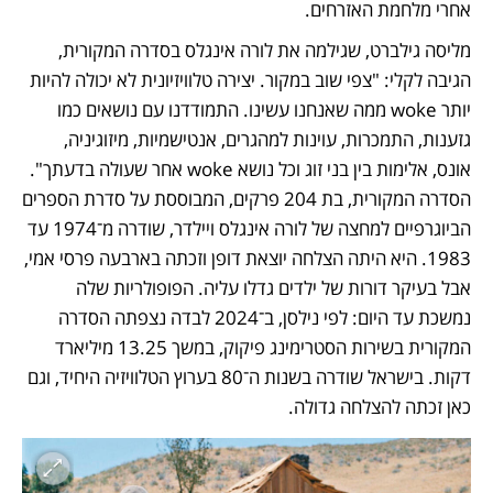
אחרי מלחמת האזרחים.
מליסה גילברט, שגילמה את לורה אינגלס בסדרה המקורית, 
הגיבה לקלי: "צפי שוב במקור. יצירה טלוויזיונית לא יכולה להיות 
יותר woke ממה שאנחנו עשינו. התמודדנו עם נושאים כמו 
גזענות, התמכרות, עוינות למהגרים, אנטישמיות, מיזוגיניה, 
אונס, אלימות בין בני זוג וכל נושא woke אחר שעולה בדעתך". 
הסדרה המקורית, בת 204 פרקים, המבוססת על סדרת הספרים 
הביוגרפיים למחצה של לורה אינגלס ויילדר, שודרה מ־1974 עד 
1983. היא היתה הצלחה יוצאת דופן וזכתה בארבעה פרסי אמי, 
אבל בעיקר דורות של ילדים גדלו עליה. הפופולריות שלה 
נמשכת עד היום: לפי נילסן, ב־2024 לבדה נצפתה הסדרה 
המקורית בשירות הסטרימינג פיקוק, במשך 13.25 מיליארד 
דקות. בישראל שודרה בשנות ה־80 בערוץ הטלוויזיה היחיד, וגם 
כאן זכתה להצלחה גדולה.