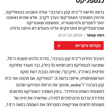
לנטפליקס
גרסה חדשה ל"בית קטן בערבה" עולה השבוע בנטפליקס,
והימין השמרני האמריקאי נערך לקרב. אלא שהיא נאמנה
יותר לספרים ולהיסטוריה, וחושפת שאמריקה
שהרפובליקנים מתרפקים עליה מעולם לא היתה גדולה
רותה קופפר
|
08:00, 05.07.26
+
נקודות עיקריות
העיבוד החדש ל"בית קטן בערבה", סדרת הלהיט משנות ה־70, 
שמגיעה לנטפליקס ביום חמישי (9 ביולי), כבר מעורר מחלוקת 
פוליטית בארה"ב. מייגן קלי, שהיתה כוכבת רשת פוקס 
הטראמפיסטית, איימה ברשת X: "נטפליקס, אם תהפכו את 'בית 
קטן בערבה' ל־woke, אהפוך את הריסת הפרויקט שלכם 
למשימתי האחת והיחידה". בימין השמרני האמריקאי מודאגים 
מחדירת ערכים פרוגרסיביים לסדרה, שתיארה את חייה של 
משפחת חלוצים אמריקאית המפריחה את השממה במאה ה־19, 