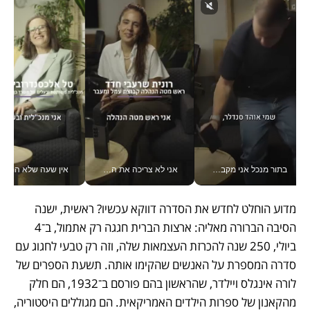
בתור מנכל אני מקבל מאות החלטות ביום, וה- Galaxy Z Fold8 Ultra עוזר לי לחתוך אותן מהר יותר_v
אני לא צריכה את המשרד: רונית שרעבי-חדד מנהלת ארגון של 30000 עובדים מכל מקום_v
אין שעה שלא התעסקתי במשבר - טל אלכסנדרוביץ’ שגב מנהלת משברים
מדוע הוחלט לחדש את הסדרה דווקא עכשיו? ראשית, ישנה 
הסיבה הברורה מאליה: ארצות הברית חגגה רק אתמול, ב־4 
ביולי, 250 שנה להכרזת העצמאות שלה, וזה רק טבעי לחגוג עם 
סדרה המספרת על האנשים שהקימו אותה. תשעת הספרים של 
לורה אינגלס ויילדר, שהראשון בהם פורסם ב־1932, הם חלק 
מהקאנון של ספרות הילדים האמריקאית. הם מגוללים היסטוריה, 