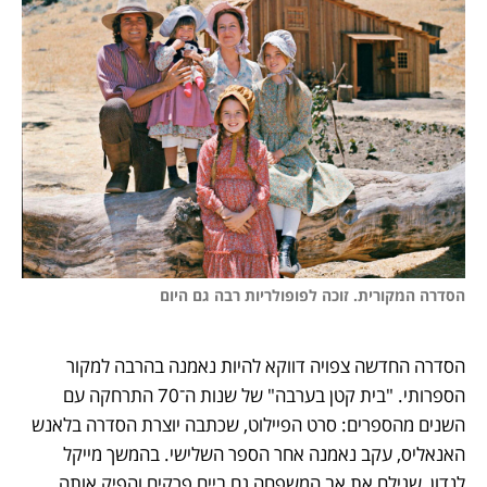
הסדרה המקורית. זוכה לפופולריות רבה גם היום

הסדרה החדשה צפויה דווקא להיות נאמנה בהרבה למקור 
הספרותי. "בית קטן בערבה" של שנות ה־70 התרחקה עם 
השנים מהספרים: סרט הפיילוט, שכתבה יוצרת הסדרה בלאנש 
האנאליס, עקב נאמנה אחר הספר השלישי. בהמשך מייקל 
לנדון, שגילם את אב המשפחה גם ביים פרקים והפיק אותה, 