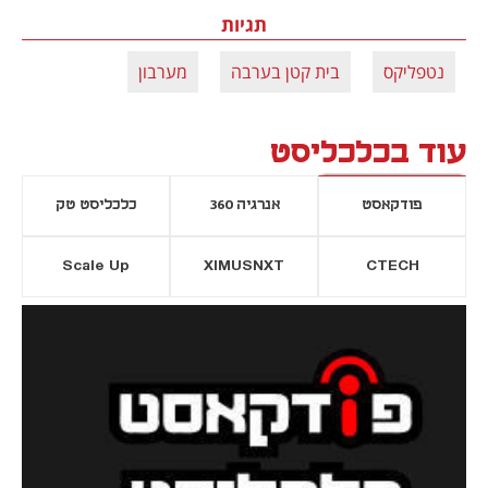
תגיות
נטפליקס
בית קטן בערבה
מערבון
עוד בכלכליסט
פודקאסט
אנרגיה 360
כלכליסט טק
Scale Up
XIMUSNXT
CTECH
יסייה חדשה
נפתח בכרטיסייה חדשה