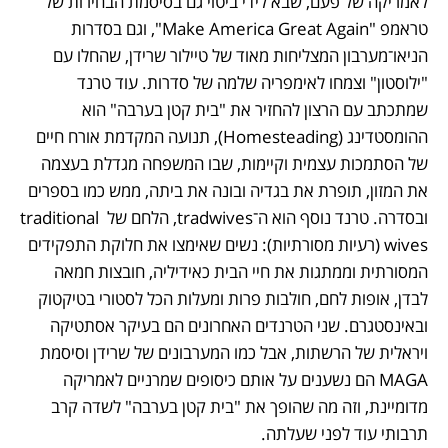
לאמריקה של פעם, שבא לידי ביטוי גם בסיסמת הבחירות של 
טראמפ "Make America Great Again", וגם בסדרות 
הניאו־מערבון המצליחות מאוד של טיילור שרידן, שהחלו עם 
"ילוסטון" וצמחו לאימפריה שלמה של סדרות. עוד טרנד 
שמתכתב עם הרצון להחזיר את "בית קטן בערבה" הוא 
ההומסטדינג (Homesteading), תנועה המקדמת אורח חיים 
של הסתמכות עצמית וקיימות, שבו המשפחה מגדלת בעצמה 
את המזון, תופרת את בגדיה ובונה את ביתה, ממש כמו בספרים 
ובסדרה. טרנד נוסף הוא ה־tradwives, הלחם של traditional 
wives (רעיות מסורתיות): נשים שאימצו את חלוקת התפקידים 
המסורתית וממתגות את חיי הבית כאידיליה, חובצות חמאה 
לבדן, אופות לחם, חולבות פרות ומעלות הכל לסטורי בטיקטוק 
ובאינסטגרם. שני הטרנדים האחרונים הם בעיקר אסתטיקה 
ויראלית של הרשתות, אבל כמו המערבונים של שרידן וסיסמת 
MAGA הם נשענים על אותם כיסופים שמרניים לאמריקה 
מדומיינת, וזה מה שהופך את "בית קטן בערבה" לשדה קרב 
תרבותי עוד לפני שעלתה. 