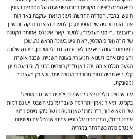
והיא הפכה ליצירה מקורית ברובה שנשענה על הספרים באופן 
חופשי בלבד. הסדרה החדשה, לעומת זאת, עוקבת באדיקות 
אחר הכרונולוגיה של הספרים, כך לטענת היוצרת רבקה זוננשיין 
("הבנים", "יומני הערפד"). למשל, קארי אינגלס, אחותה הקטנה 
של לורה (אליס הולסי), לא תופיע בעונה הראשונה, שכן 
בפתיחת העונה היא עוד לא נולדה. גם נלי אולסון, הילדה שלורה 
והצופים אהבו לשנוא, תגיע רק בעונה השנייה, שכבר אושרה. 
הפעם תגלם אותה וילה דאן מ"רק רוצחים בבניין", ולידיעת מייגן 
קלי, היא תהיה דמות מרובדת ועגולה יותר, ולא רק מעצבנת 
ומפונקת.
עוד שינויים כוללים ייצוג למשפחה ילידית משבט האוסייג' 
בקנזס, ותיאור נאמן יותר למה שעבר על בני השבט. יש גם דמות 
של רופא שחור, ד"ר ג'ורג' טאן (בגילומו של ג'וקו סימס מ"ניו 
אמסטרדם"), המבוססת על רופא אמיתי שהציל את משפחת 
אינגלס כולה כשחלתה במלריה.