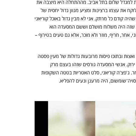
לפני שנה וחצי ברחוב אחוזת בית 3 מתחת למגדל שלום בתל אביב. מההתחלה היא מיצבה את 
עצמה כמקום מהיר וקליל, אבל גם כזה שלוקח את עצמו ברצינות ומציע מגוון גדול יחסית של 
מנות. זה אכן השתקף במשלוח שקיבלתי, שהיה קודם כל מרתק. אני לא מבין גדול באוכל קוריאני 
ועדיין, למרות זאת, אכתוב לכם כבר עכשיו שזה היה משלוח מושלם וששם המסעדה הוא 
הצהרה שיש לה כיסוי. האוכל לא רק צבעוני, אחר, חריף, מוזר ולא מוכר, אלא גם טעים בטירוף – 
קלגוקסו, מעין מרק דגים, כלל ציר אנשובי ואצות ובתוכו פיסות מרובעות גדולות של מעין פסטה 
קוריאנית ולצידן "עוגות דג" שטוחות ובצל ירוק. אנשי המסעדה גורסים שזהו בעצם מרק 
הסבתות הקוריאני. אחלה סבתות, מה נאמר. ג'פצ'ה קוריאני, סלט האטריות בטטה השקופות 
ויה־שומשום, היה מרענן ונעים להפליא.