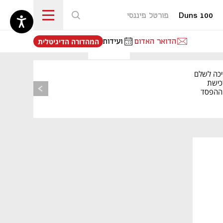
Duns 100
פורטל פיננסי
נפתח בכרטיסייה חדשה
הדואר האדום
ועידות
המהדורה הדיגיטלית
יכה לשלם
כישת
BASE: ההפסד
הרבעוני זינק ל-76