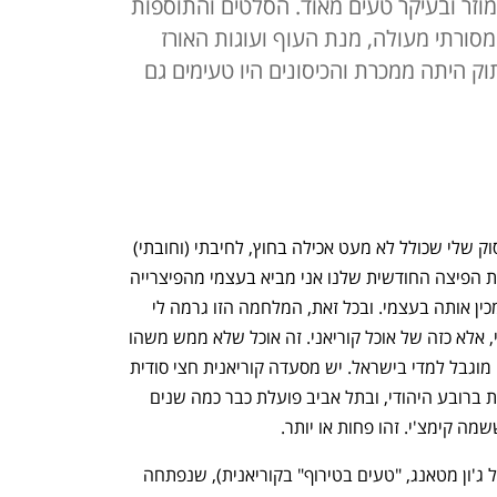
 מוזר ובעיקר טעים מאוד. הסלטים והתוספות
 מסורתי מעולה, מנת העוף ועוגות האורז
וק היתה ממכרת והכיסונים היו טעימים גם
אני לא נוהג להזמין אוכל הביתה. בין העיסוק שלי שכולל לא מעט אכילה בחוץ, לחיבתי (וחובתי) 
לבישול והאכלת בני הבית, יוצא שאפילו את הפיצה החודשית שלנו אני מביא בעצמי מהפיצרייה 
השכונתית. כשנחה עלי הרוח, אני אפילו מכין אותה בעצמי. ובכל זאת, המלחמה הזו גרמה לי 
להזמין טייק אווי הביתה. לא סתם טייק אווי, אלא כזה של אוכל קוריאני. זה אוכל שלא ממש משהו 
נפוץ במקומותינו והוא נותר סיפור הצלחה מוגבל למדי בישראל. יש מסעדה קוריאנית חצי סודית 
בירושלים – סיאול האוס הכשרה שממוקמת ברובע היהודי, ובתל אביב פועלת כבר כמה שנים 
ה קימצ'י. זהו פחות או יותר. 
אז הזמנתי ממסעדת JMT (ראשי תיבות של ג'ון מטאנג, "טעים בטירוף" בקוריאנית), שנפתחה 