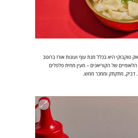
למרות שהשם מרמז על ברווז באנגלית, דאק טוקבוקי היא בכלל מנת עוף ועוגות אורז ברוטב 
גוצ'וג'אנג חריף־מתוק. זה אחד מהרטבים הלאומיים של הקוריאנים – מעין מחית פלפלים 
. דביק, מתקתק וממכר ממש. 