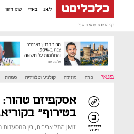
24/7
באזז
שוק ההון
דף הבית
פנאי
אוכל
מחיר הבניין בארה"ב
צנח ב-90%,
והחלומות על תשואה
גבוהה התנפצו
אלמוג עזר
פנאי
במה
מוזיקה
קולנוע וטלוויזיה
ספרות
אסקפיזם טהור: א
בטירוף" בקוריאנ
JMT התל אביבית, בין המסעדות
כלכליסט
דיגיטל