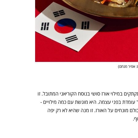
: אמיר מנחם
)
נפתח בכרטיסייה חדשה
נפתח בכרטיסייה חדשה
עוד מנה יפהפיה היתה של כיסוני טופו מתקתקים במילוי אורז סושי בנוסח הקוריאני המתובל. זו 
מנה שמזכירה קצת את האינארי היפני, אך עומדת בפני עצמה. היא מוגשת עם כמה מילויים - 
סלמון ספייסי, טונה ספייסי, בשר וקימצ'י, כולם מונחים על האורז. זו מנה שהיא לא רק יפה 
. 