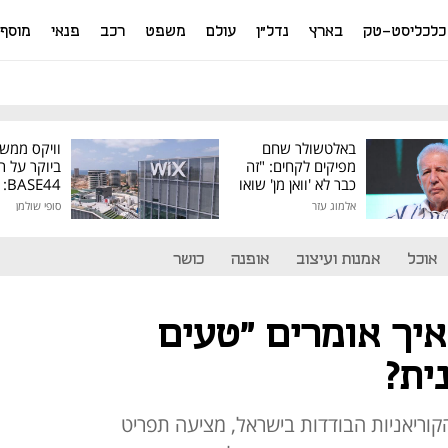
כלכליסט-טק
בארץ
נדל"ן
עולם
משפט
רכב
פנאי
מוסף
באלטשולר שחם
וויקס ממש
מפיקים לקחים: "זה
ביוקר על ר
כבר לא 'וואן מן' שואו
44
של גילעד"
אלמוג עזר
סופי שולמן
מיליון דולר
אוכל
אמנות ועיצוב
אופנה
כושר
יך אומרים "טעים
ית?
 הקוריאניות הבודדות בישראל, מציעה תפריט