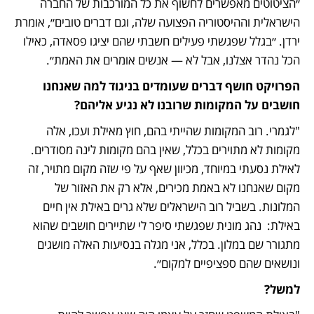
״הציטוטים מאפשרים לחשוף את כל המורכבות של החברה 
הישראלית וההיסטוריה הפצועה שלה, וגם דברים טובים״, אומרת 
ירדן. ״בגלל שפגשתי פעילים חשבתי שהם יציגו פסאדה, כאילו 
הכל נהדר אצלנו, אבל לא — אנשים אומרים את האמת״.
הפרויקט חושף דברים שעומדים בניגוד למה שאנחנו 
חושבים על המקומות שרובנו לא נגיע אליהם?
"לגמרי. רוב המקומות שהייתי בהם, חוץ מאילת ועכו, אלה 
מקומות לא מתוירים בכלל, שאין בהם מקומות לינה מסודרים. 
לאילת נסעתי במיוחד, מכיוון שאף על פי שזה מקום מתויר, זה 
מקום שאנחנו לא באמת מכירים, אלא רק את האזור של 
המלונות. בשביל רוב הישראלים שלא גרים באילת אין חיים 
באילת:  נהג מונית שפגשתי סיפר לי שתיירים חושבים שהוא 
מתגורר שם במלון. בכלל, אני מגלה בנסיעות האלה מושגים 
ונושאים שהם ספציפיים למקום״.
למשל?