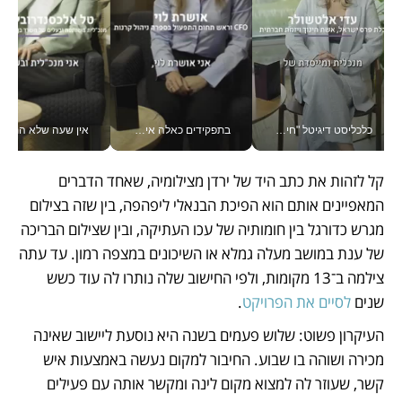
כלכליסט דיגיטל "חינוך הוא המשימה של החיים שלי"_v
בתפקידים כאלה אי אפשר לחכות: אושרת לוי מניעה השקעות ענק מהטלפון_v
אין שעה שלא התעסקתי במשבר - טל אלכסנדרוביץ’ שגב מנהלת משברים
קל לזהות את כתב היד של ירדן מצילומיה, שאחד הדברים 
המאפיינים אותם הוא הפיכת הבנאלי ליפהפה, בין שזה בצילום 
מגרש כדורגל בין חומותיה של עכו העתיקה, ובין שצילום הבריכה 
של ענת במושב מעלה גמלא או השיכונים במצפה רמון. עד עתה 
צילמה ב־13 מקומות, ולפי החישוב שלה נותרו לה עוד כשש 
שנים 
לסיים את הפרויקט
.
העיקרון פשוט: שלוש פעמים בשנה היא נוסעת ליישוב שאינה 
מכירה ושוהה בו שבוע. החיבור למקום נעשה באמצעות איש 
קשר, שעוזר לה למצוא מקום לינה ומקשר אותה עם פעילים 