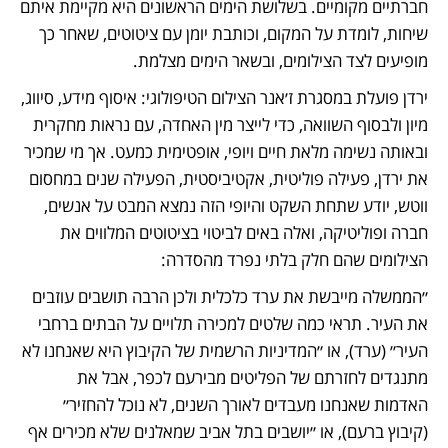
חברתיים מקומיים. בשלושת הימים הראשונים היא מקיימת איתם 
שיחות, לומדת על המקום, וכותבת יומן עם ציטוטים, שאחר כך 
מופיעים לצד הצילומים, ובשאר הימים מצלמת. 
ירדן פועלת במסגרת ז׳אנר הצילום הטיפולוגי: איסוף מידע, סיווג, 
מיון ולבסוף השוואה, כדי לייצר מין האחדה, עם נראות מחקרית 
ובאותה נשימה מלאת חיים ויופי, אופטימית כמעט. אך מי שמכיר 
את ירדן, פעילה פוליטית, אקטיביסטית, הפעילה שנים במחסום 
ווטש, יודע שתחת השקט והיופי הזה נמצא המבט על אנשים, 
חברה ופוליטיקה, ואלה באים לביטוי בציטוטים המלווים את 
הצילומים שהם חלק בלתי נפרד מהסדרה:
״הממשלה מייבשת את ערד כלכלית ולכן הרבה תושבים עוזבים 
את העיר. תראי כמה שלטים למכירה תלויים על הבתים ברחבי 
העיר״ (ערד), או ״המדיניות הרשמית של הקיבוץ היא שאנחנו לא 
מתנגדים לחזרתם של הפליטים מבירעם לכפר, אבל את 
האדמות שאנחנו מעבדים לאורך השנים, לא נוכל להחזיר״ 
(קיבוץ ברעם), או ״יושבים בתל אביב שמאלנים שלא מכירים אף 