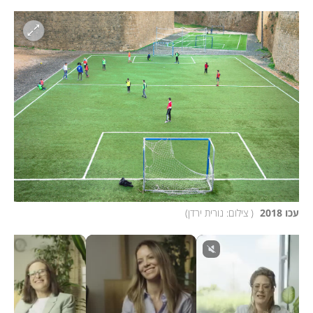
עכו 2018 
(
 צילום: נורית ירדן
)