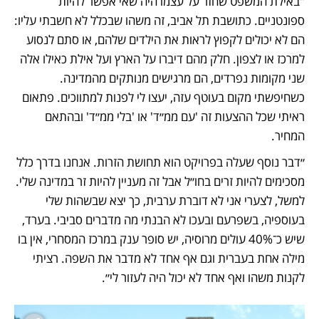
"באילת המשפט שחזר על עצמו היה שאי אפשר להיות 
ספונטניים. כתושבת תל אביב, זה משהו שבכלל לא חשבתי עליו: 
הם לא יכולים לקפוץ לראות את הילדים שלהם, או סתם לנסוע 
למרכז או לצפון. חלק מהם דיברו על הארץ ועל אילת כאילו אלה 
שני מקומות נפרדים, הם מרגישים מנותקים מהמדינה. 
כשחיפשתי מקום בעוטף עזה, יעצו לי לפנות למתווכים. פתאום 
ראיתי שכל ההצעות זה 'עם ממ״ד' או 'בלי ממ״ד' ובהתאם 
המחיר. 
״דבר נוסף שעלה בפרויקט הוא תחושת הזרות. אנחנו בדרך כלל 
מסכימים להיות זרים בחו״ל אבל זה מעניין להיות זר במדינה שלי. 
למשל, לצערי אני לא דוברת ערבית, כך יצא שבשהות שלי 
בעוספיה, בשפרעם ובעכו לא הבנתי מה מדברים סביבי. בערד, 
שיש כ־40% עולים מרוסיה, יש סופר ענק במרכז המסחרי, אין בו 
מילה אחת בעברית וגם אף אחד לא מדבר את השפה. רציתי 
לקנות משהו ואף אחד לא יכול היה לעזור לי״.