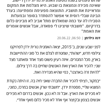
שלוש פעמים בשנה נוסעת האמנית נורית ירדן ליישוב
שאינה מכירה ונמצאת בו שבוע. היא מצלמת את המקום
ומראיינת את תושביו. התוצאה מפעימה ומפתיעה: בערד
הבינה שבלי רוסית אי אפשר להסתדר בסופר ובמעלות
הסבירו לה עד כמה שמאלנים מתל אביב לא מבינים כלום
בדו־קיום. "חשבתי שיציגו לי פסאדה, אבל אנשים אומרים
את האמת"
דנה גילרמן
|
06:50, 20.06.22
לפני שבע שנים, ב־2015, יצאה האמנית נורית ירדן לפרויקט 
נפתח בכרטיסייה חדשה
צילומי חדש, ״שהות״, שמטרתו לצלם את כל סוגי ההתיישבות 
בארץ, מכל המגזרים. איזה רעיון פשוט מצד אחד ומאתגר מצד 
שני: להכיר את הארץ ואת האנשים שחיים בה דרך צילום. 
"להיות זרה בארצנו", כפי שהיא מגדירה זאת. 
״במקור, רציתי להכיר את החברה שאני חיה בה. זו היתה נקודת 
המוצא שלי״, מספרת ירדן. ״חשבתי שרק אנשים במרכז, כמוני, 
לא מכירים את הארץ. אבל זה לא נכון. אנשים בדרום לא מכירים 
אנשים בצפון ובקיצור אף אחד לא מכיר כלום מאף אחד״. 