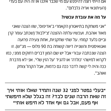
אם הייתי רוצה להיפגש עם מי שכבר איננו אז זה היה עם בעלי 
(העיתונאי אריה גלבלום". 
על מה את עובדת עכשיו? 
"אני משחקת בתיאטרון הקאמרי ב'אדיפוס', שזו הצגה שאני 
מאוד אוהבת. ועכשיו עלתה ההצגה ‘צ'ילבות’ (שכתב עומר קרן 
וביים גלעד קמחי. על שתי שחקניות, אחת צעירה פרועה 
ואגואיסטית והשנייה דיווה קשוחה בת 90 פלוס — מנ"ש). זו 
הצגה שנכתבה עבורי אבל יש שם המון דברים רחוקים ממני, כמו 
לקרוא למישהי 'כולרה' או להגיד 'על הזין שלי'. אני לא מדברת 
ככה והיה לי קשה לדבר ככה גם כדמות, אבל הקהל צוחק 
ואוהב".
"בעלי נפטר לפני 32 שנה ותמיד שאלו אותי איך 
זה שאת הרבה שנים לבד? זה בגלל שלא חיפשתי 
אף פעם, אבל גם אף אחד לא חיפש אותי"