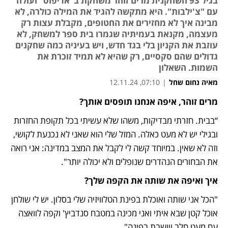
בגיל 93 השחקנית מרים זוהר משחקת ב"אדיפוס" ועולה
עם "צ'ילבות". היא מתקשה להגיד את המילה כולרה, לא
מבינה איך לא מחזירים את החטופים, מקבלת עצות רק
מעצמה, מקנאת בעמיתיה שגמרו בית ספר למשחק, לא
עוזבת את הקניון בלי בגד חדש, ויש בעיניה כמה שחקנים
גדולים שהם סקסיים, רק שהיא לא תמיד זוכרת את
השמות. השאלון
מאיה נחום שחל
|
07:10, 12.11.24
מרים זוהר, איפה אנחנו תופסים אותך?
“בבית. חזרתי מבדיקות, משהו שלא עשיתי בכל תקופת החזרות 
ובגילי יש לא מעט כאלה. המזל שלי הוא שאני לא נכנעת לקושי, 
וזה לא שאין. במיוחד קשה לי לקבל את המצב במדינה: אני רואה 
את הבחורים הנהדרים שנופלים ולא יכולה יותר". 
איך ואיפה את שותה את הקפה שלך?
"הכל אני שותה ואוכלת בפינת הטלוויזיה שלי בסלון. יש לי שולחן 
אוכל קטן שבא איתי ואני מכינה במטבח סנדביץ' וקפה לוואצה 
עם מעט חלב ויושבת בפינה".