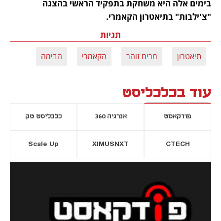
בימים אלה היא משחקת בתפקיד הראשי בהצגה 
"צ'ילבות" בתיאטרון הקאמרי.
תגיות
תיאטרון
מרים זוהר
הקאמרי
הבימה
עוד בכלכליסט
פודקאסט
אנרגיה 360
כלכליסט טק
Scale Up
XIMUSNXT
CTECH
יסייה חדשה
נפתח בכרטיסייה חדשה