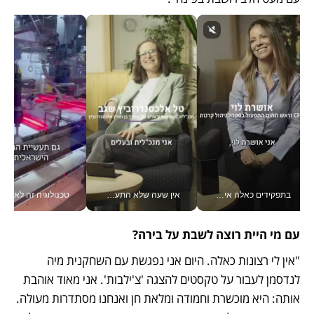
בתפקידים כאלה אי אפשר לחכות: אושרת לוי מניעה השקעות ענק מהטלפון_v
אין שעה שלא התעסקתי במשבר - טל אלכסנדרוביץ’ שגב מנהלת משברים תקשורתיים מכל מקום עם ה- Galaxy Z Fold8 Ultra שלה_v
טכנולוגיה זה לא רק בהייטק: גם תעשיי
עם מי היית רוצה לשבת על בירה? 
"אין לי רצונות כאלה. היום אני נפגשת עם השחקנית מיה 
לנדסמן לעבור על טקסטים להצגה 'צ'ילבות'. אני מאוד אוהבת 
אותה: היא מוכשרת וחמודה ומלאת חן ואנחנו מסתדרות מעולה. 