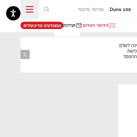
Duns 100
פורטל פיננסי
נפתח בכרטיסייה חדשה
הדואר האדום
ועידות
המהדורה הדיגיטלית
מאמר קניות
יכה לשלם
כישת
BASE: ההפסד
הרבעוני זינק ל-76