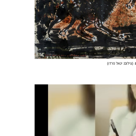
(
צילום: יגאל פרדו
)