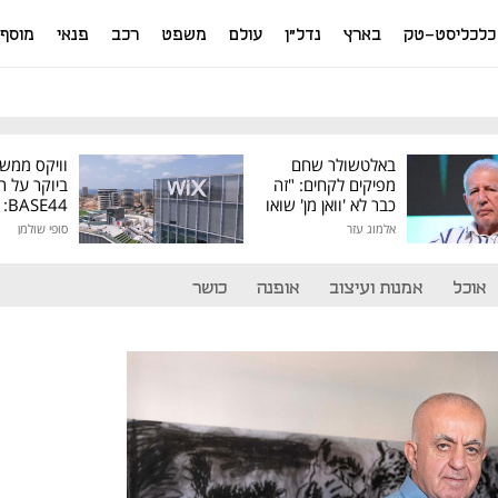
כלכליסט-טק
בארץ
נדל"ן
עולם
משפט
רכב
פנאי
מוסף
באלטשולר שחם
וויקס ממש
מפיקים לקחים: "זה
ביוקר על ר
כבר לא 'וואן מן' שואו
44
של גילעד"
אלמוג עזר
סופי שולמן
מיליון דולר
אוכל
אמנות ועיצוב
אופנה
כושר