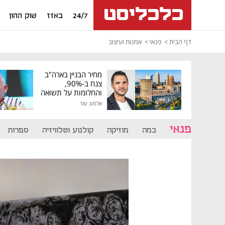
24/7
באזז
שוק ההון
דף הבית
פנאי
אמנות ועיצוב
מחיר הבניין בארה"ב
צנח ב-90%,
והחלומות על תשואה
גבוהה התנפצו
אלמוג עזר
פנאי
במה
מוזיקה
קולנוע וטלוויזיה
ספרות