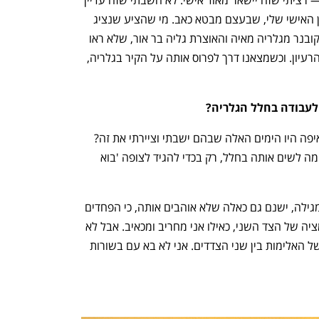
"מעולם לא חשבתי להציג את היומן שלי — רציתי שזה יישאר מאוד אישי. לא חשבתי שזה עדיין 
מגובש ולא הייתי משוכנע להציג את היומן האישי שלי, שבעצם מבטא כאב. מי שהציע שנציג 
אותה בתערוכה החדשה היו האמן מיכאל קובנר מגלריה מאיה והאוצרת גליה בר אור, שלא ראו 
את המגילה כמכלול שלם, אבל הבינו את הרעיון. וכשמצאנו דרך לפרוס אותה על הקיר בגלריה, 
לעבודה בחלל הגלריה?
"הלם מעצמי — כאילו, וואו, איפה הייתי. איפה היו הימים האלה שבהם ישבתי וציירתי את זה? 
אני עדיין חושב שזו לא העבודה הכי מתאימה לשים אותה בחלל, רק בכדי להגיד לצופה 'בוא 
נפתח בכרטיסייה חדשה
נפתח בכרטיסייה חדשה
"יש אנשים שסיפרו לי שבכו כשראו את המגילה, ישנם גם כאלה שלא אוהבים אותה, כי הפחדים 
ששפכתי שם כביכול מאיימים על הלגיטימציה של הצד השני, כאילו אני מחריב ומכאיב. אבל לא 
לזה התכוונתי. רציתי להראות את התוצר של האלימות בין שני הצדדים. אני לא בא עם בשורות 