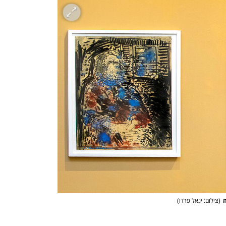
ענף במתח גבוה
מדברים כלכלה, עסקים ומה שב
ה
(
צילום: יגאל פרדו
)