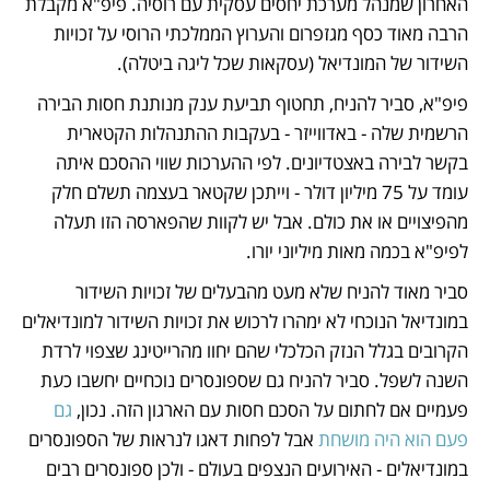
האחרון שמנהל מערכת יחסים עסקית עם רוסיה. פיפ"א מקבלת 
הרבה מאוד כסף מגזפרום והערוץ הממלכתי הרוסי על זכויות 
השידור של המונדיאל (עסקאות שכל ליגה ביטלה).
פיפ"א, סביר להניח, תחטוף תביעת ענק מנותנת חסות הבירה 
הרשמית שלה - באדווייזר - בעקבות ההתנהלות הקטארית 
בקשר לבירה באצטדיונים. לפי ההערכות שווי ההסכם איתה 
עומד על 75 מיליון דולר - וייתכן שקטאר בעצמה תשלם חלק 
מהפיצויים או את כולם. אבל יש לקוות שהפארסה הזו תעלה 
לפיפ"א בכמה מאות מיליוני יורו. 
סביר מאוד להניח שלא מעט מהבעלים של זכויות השידור 
במונדיאל הנוכחי לא ימהרו לרכוש את זכויות השידור למונדיאלים 
הקרובים בגלל הנזק הכלכלי שהם יחוו מהרייטינג שצפוי לרדת 
השנה לשפל. סביר להניח גם שספונסרים נוכחיים יחשבו כעת 
פעמיים אם לחתום על הסכם חסות עם הארגון הזה. נכון, 
גם 
פעם הוא היה מושחת
 אבל לפחות דאגו לנראות של הספונסרים 
במונדיאלים - האירועים הנצפים בעולם - ולכן ספונסרים רבים 