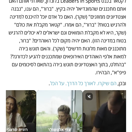
לקטאר בכנס Leaders in Sports בלונדון, שאלתי אותם האם 
אתם מתכננים שהמונדיאל יהיה בקיץ. "ברור", הם ענו, "נבנה 
אצטדיונים ממוזגים" (שקר). האם כל אדם יוכל להיכנס למדינה 
ולהרגיש בטוח? "ברור", הם אמרו. "קטאר מקבלת את כולם" 
(שקר, היא לא מקבלת הומואים וגם ישראלים לא יכולים להרגיש 
בטוח במדינה הזו). האם יהיה מקום לכל האוהדים? "ברור, 
מתוכננים מאות מלונות חדשים" (שקר). והאם תוגש בירה 
למאות אלפי האוהדים האירופאים שמתכננים להגיע לכדורגל? 
"בהחלט, בתוך האצטדיונים תוגש בירה בהתאם לסיכומים עם 
פיפ"א", הבהירו. 
ובכן, 
הם שיקרו. לאורך כל הדרך. על הכל
. 