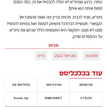
נותרו. ברגע שפיפ"א לא יכולה להבטיח את זה, כמה הסכם 
חסות איתה הוא איתן? 
פיפ"א, סביר להניח, תרוויח עדיין יפה מאוד מהמונדיאל 
הקטארי. תעשיית הכדורגל והשיווק לעומת זאת צפויות להפסיד 
ממנו לא מעט. התקווה היא התעשיות הללו יענישו את פיפ"א 
על ההפסדים שלהן. 
תגיות
אלכוהול
מונדיאל 2022
בירה
עוד בכלכליסט
פודקאסט
אנרגיה 360
כלכליסט טק
Scale Up
XIMUSNXT
CTECH
יסייה חדשה
נפתח בכרטיסייה חדשה