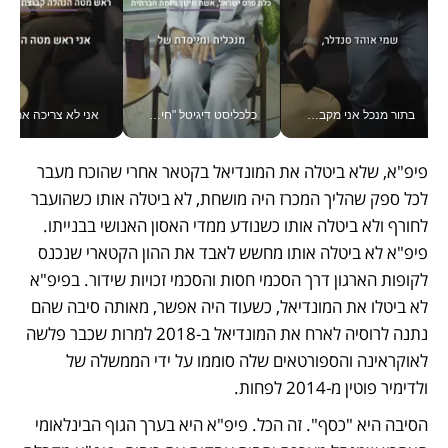
בתור מנכל אני מקבל מאות החלטות ביום, וה- Galaxy Z Fold8 Ultra עוזר לי לחתוך אותן מהר יותר_v
כלכליסט דיגיטל "חינוך הוא המשימה של החיים שלי"_v
אני לא צריכה את המשרד:
פיפ"א, שלא ביטלה את המונדיאל בקטאר אחרי שהוכח מעבר 
לכל ספק שהליך המכרז היה מושחת, לא ביטלה אותו כשהועבר 
לחורף ולא ביטלה אותו כשנודע ממדי האסון האנושי בבנייתו. 
פיפ"א לא ביטלה אותו מחשש לאבד את ההון הקטארי שנכנס 
לקופות הארגון דרך הסכמי חסות והסכמי זכויות שידור. בפיפ"א 
לא ביטלו את המונדיאל, כשעוד היה אפשר, מאותה סיבה שהם 
נתנה לרוסיה לארח את המונדיאל ב-2018 למרות שכבר פלשה 
לאוקראינה והספורטאים שלה סוממו על ידי הממשלה של 
ולדימיר פוטין מ-2014 לפחות. 
הסיבה היא "כסף". זה הכל. פיפ"א היא בערך הגוף הבינלאומי 