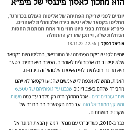
הוא מתכון לאסון פיננסי של פיפ"א
יומיים לפני שריקת הפתיחה של אליפות העולם בכדורגל,
החליטו בקטאר שלא יגישו בירה אלכוהולית לאוהדים.
פיפ"א עומדת בפני סיוט חוזי מול אחת מנותנות החסות
הגדולות שלה, וייתכן שזו רק ההתחלה
אוריאל דסקל
|
12:56, 18.11.22
יומיים לפני שריקת הפתיחה של המונדיאל, החליטו היום בקטאר 
נפתח בכרטיסייה חדשה
נפתח בכרטיסייה חדשה
נפתח בכרטיסייה חדשה
נפתח בכרטיסייה חדשה
שלא יגישו בירה אלכוהולית לאוהדים. הסיבה היא דתית: קטאר 
היא מדינה מוסלמית ולפי האיסלם אלכוהול זה ביג נו-נו. 
האמת, ממש לא אכפת לי שאנשים שהגיעו לקטאר לא ייהנו 
מהבירה שלהם באצטדיונים 
שנבנו על גופותיהם של 6,500 
ויותר עובדים זרים
 - אבל המהלך הזה רק מלמד עד כמה 
מעוות 
ומשוקץ המונדיאל הזה
 ועד כמה הקטארים הם חבורה של 
שקרנים מושחתים. 
כבר ב-2010, כשדיברתי עם מנהלי קמפיין הבאת המונדיאל 