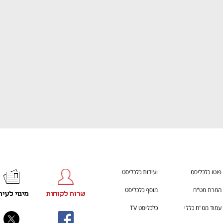
ענף במתח גבוה
מדברים כלכלה, עסקים ומה שב
פוטו כלכליסט
ועידות כלכליסט
המרת מט"ח
מוסף כלכליסט
שרות לקוחות
מינוי לעית
עמוד מט"ח כללי
כלכליסט TV