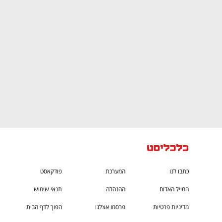
CTech – the
הבית של ההייטק הישראלי
כתבו לנו
המערכת
פודקאסט
המייל האדום
ההנהלה
תנאי שימוש
מדיניות פרטיות
פרסמו אצלנו
הפוך לדף הבית