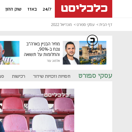
24/7
באזז
שוק ההון
דף הבית
עסקי ספורט
מונדיאל 2022
מחיר הבניין בארה"ב
צנח ב-90%,
כלכליסט
דיגיטל
והחלומות על תשואה
גבוהה התנפצו
אלמוג עזר
עסקי ספורט
חסויות וזכויות שידור
רכישות
ספ