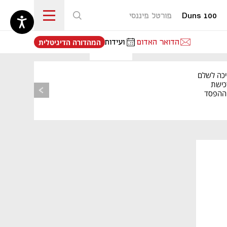
Duns 100
פורטל פיננסי
נפתח בכרטיסייה חדשה
הדואר האדום
ועידות
המהדורה הדיגיטלית
יכה לשלם
כישת
BASE: ההפסד
הרבעוני זינק ל-76