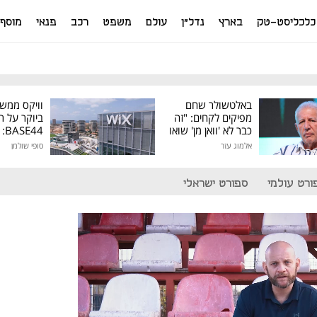
כלכליסט-טק
בארץ
נדל"ן
עולם
משפט
רכב
פנאי
מוסף
באלטשולר שחם
וויקס ממש
מפיקים לקחים: "זה
ביוקר על ר
כבר לא 'וואן מן' שואו
44
של גילעד"
אלמוג עזר
סופי שולמן
מיליון דולר
ורט עולמי
ספורט ישראלי