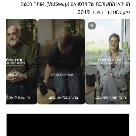
הווידאו המשולבת של וידסוואפ (VidSwap), אותה רכשה 
פיקסלוט כבר בשנת 2019. 
חינוך הוא המשישמה של החיים שלי - V
בתור מנכל אני מקבל מאות החלטות ביום, וה- Galaxy Z Fold8 Ultra עוזר לי לחתוך אותן מהר יותר_v
זה שינה לי את החיים: 