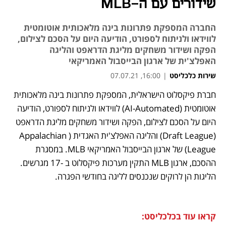
שידורים עם ה-MLB
החברה המספקת פתרונות בינה מלאכותית אוטומטית
לווידאו ולניתוח לספורט, הודיעה היום על הסכם לצילום,
הפקה ושידור משחקים מליגת הדראפט והליגה
האפלצ'ית של ארגון הבייסבול האמריקאי
שירות כלכליסט
|
16:00, 07.07.21
חברת פיקסלוט הישראלית, המספקת פתרונות בינה מלאכותית 
נפתח בכרטיסייה חדשה
נפתח בכרטיסייה חדשה
נפתח בכרטיסייה חדשה
אוטומטית (AI-Automated) לווידאו ולניתוח לספורט, הודיעה 
היום על הסכם לצילום, הפקה ושידור משחקים מליגת הדראפט 
(Draft League) והליגה האפלצ'ית האגדית (Appalachian 
League) של ארגון הבייסבול האמריקאי MLB. במסגרת 
ההסכם, ארגון MLB התקין מערכות פיקסלוט ב -17 מגרשים. 
הליגות הן לרוקים שנכנסים לליגה בחודשי הפגרה.
קראו עוד בכלכליסט: