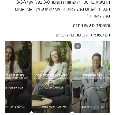
הרביעית בהיסטוריה שחוזרת מפיגור 3-0 בפלייאוף ל-3-3, 
הבטיח: "אנחנו נעשה את זה. אני לא יודע איך, אבל אנחנו 
נעשה את זה".
ומיאמי היט עשו את זה. 
הם עשו את זה בזכות כמה דברים:
חינוך הוא המשישמה של החיים שלי - V
אין שעה שלא התעסקתי במשבר - טל אלכסנדרוביץ’ שגב מנהלת משברים תקשורתיים מכל מקום עם ה- Galaxy Z Fold8 Ultra שלה_v
אני לא צריכה את המשרד: