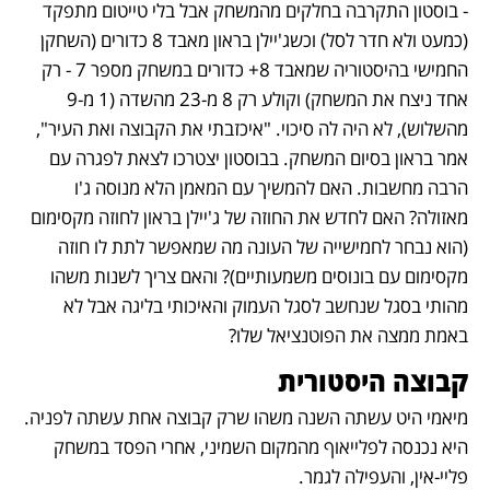
- בוסטון התקרבה בחלקים מהמשחק אבל בלי טייטום מתפקד 
(כמעט ולא חדר לסל) וכשג'יילן בראון מאבד 8 כדורים (השחקן 
החמישי בהיסטוריה שמאבד 8+ כדורים במשחק מספר 7 - רק 
אחד ניצח את המשחק) וקולע רק 8 מ-23 מהשדה (1 מ-9 
מהשלוש), לא היה לה סיכוי. "איכזבתי את הקבוצה ואת העיר", 
אמר בראון בסיום המשחק. בבוסטון יצטרכו לצאת לפגרה עם 
הרבה מחשבות. האם להמשיך עם המאמן הלא מנוסה ג'ו 
מאזולה? האם לחדש את החוזה של ג'יילן בראון לחוזה מקסימום 
(הוא נבחר לחמישייה של העונה מה שמאפשר לתת לו חוזה 
מקסימום עם בונוסים משמעותיים)? והאם צריך לשנות משהו 
מהותי בסגל שנחשב לסגל העמוק והאיכותי בליגה אבל לא 
באמת ממצה את הפוטנציאל שלו?
קבוצה היסטורית
מיאמי היט עשתה השנה משהו שרק קבוצה אחת עשתה לפניה. 
היא נכנסה לפלייאוף מהמקום השמיני, אחרי הפסד במשחק 
פליי-אין, והעפילה לגמר.