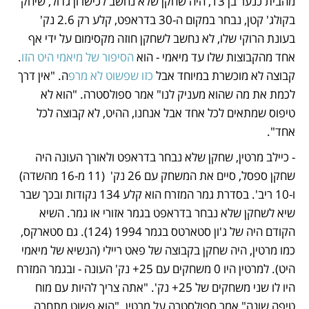
מהבית כנער בן 13, היה שחקן שלא נחשב לכישרון גדול, שיחק 
בקולג' קטן, נבחר במקום ה-30 בדראפט, קלע רק 2.6 נק' 
בעונת הרוקי שלו, לא נחשב לשחקן חוזה מקסימום על ידי אף 
אחד מהקבוצות שלו עד מיאמי - הוא 
הסיפור של מיאמי היט הזו
. 
קבוצה לא מוכשרת במיוחד אבל 
כזו שפשוט לא מרפ
ה. "אין דרך 
לכמת את מה שהוא מעניק לנו" אמר ספולסטרה. "הוא לא 
טיפוס שמתאים לכל אחד אבל אנחנו, ההיט, לא קבוצה לכל 
אחד".
- כיילב מרטין, שחקן שלא נבחר בדראפט ולאורך העונה היה 
שחקן ספסל, סיים את המשחק עם 26 נק'  (11 מ-16 מהשדה) 
ו-10 ריב'. בסדרת גמר המזרח הוא קלע 134 נקודות ובכך שבר 
שיא לשחקן שלא נבחר בדראפט בגמר אזורי או גמר. השיא 
הקודם היה של ג'ון סטארטס בגמר 1994 (124). גם סטארקס, 
כמו מרטין, היה שחקן בקבוצה של פאט ריילי (הנשיא של מיאמי 
היט). למרטין היו 0 משחקים עם 25+ נק' העונה - ובגמר המזרח 
היו לו שני משחקים של 25+ נק'. "אתה צריך להיות עם מוח 
טיפה שונה" אמר ספולסטרה על מרטין. "הוא פשוט מתחרה 