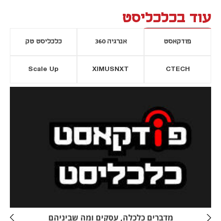
עוד בכלכליסט
פודקאסט
אנרגיה 360
כלכליסט טק
Scale Up
XIMUSNXT
CTECH
יסייה חדשה
נפתח בכרטיסייה חדשה
מדברים כלכלה, עסקים ומה שביניהם