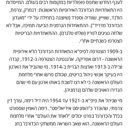
לענף החדש שתפס פופולריות במקומות רבים בעולם. המייסדות 
היו התאחדויות הכדורגל האירופיות הראשונות: דנמרק, צרפת, 
הולנד, שווייץ, שוודיה וספרד (שיוצגה בתחילה על ידי "מועדון 
הכדורגל מדריד"). ההתאחדות הגרמנית הביעה תמיכה, אבל לא 
שלחה נציגים לפריז (שלחו טלגרם). ההתאחדויות הבריטיות 
הצטרפו כשנתיים אחרי. 
ב-1909 הצטרפה לפיפ"א התאחדות הכדורגל הלא אירופית 
הראשונה - דרום אפריקה. ארגנטינה הצטרפה ב-1912, קנדה 
וצ'ילה ב-1913 וארצות הברית ב-1914. מי שהוביל את הארגון 
היו בעיקר אנשי ניהול בריטים, שכולם פרשו אחרי מלחמת 
העולם הראשונה כי לא רצו לשבת באותו ארגון עם מי שהם 
הגדירו האויבים שלהם (גרמניה).
מי שניהל את פיפ"א ב-1921 עד 1954 היה ז'יל רימה, עורך דין 
צרפתי, שהוגדר כ"הומניסט אידיאליסט". רימה האמין שספורט 
בכלל והכדורגל בפרט יכולים "לאחד את העולם" אחרי מלחמת 
העולם הראשונה. הוא שאב השראה ממשחקי הכדורגל בחג 