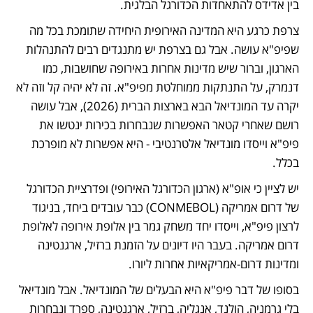
בין אדידס להתאחדות הכדורגל הבלגית. 
צרפת כרגע היא המדינה האירופית היחידה שתומכת בכל מה 
שפיפ"א עושה. אבל גם בצרפת יש מתנגדים רבים להתנהלות 
הארגון, וברור שיש מדינות אחרות באירופה שחושבות, כמו 
דנמרק, על התנתקות ממוחלטת מפיפ"א. זה לא יהיה קל וזה לא 
יקרה עד המונדיאל הבא בארצות הברית (2026), אבל עושה 
רושם שאחרי קטאר האפשרות שנבחרות בכירות ינטשו את 
פיפ"א וייסדו מונדיאל אלטרנטיבי - היא אפשרות לא מופרכת 
בכלל. 
יש לציין כי אופ"א (ארגון הכדורגל האירופי) ופדרציית הכדורגל 
של דרום אמריקה (CONMEBOL) כבר עובדים ביחד, בניגוד 
לרצון פיפ"א, וייסדו יחד משחק גמר בין אלופת אירופה לאלופת 
דרום אמריקה. בעבר היו דיונים על הזמנת ברזיל, ארגנטינה 
ומדינות דרום-אמריקאיות אחרות ליורו. 
בסופו של דבר פיפ"א היא הבעלים של המונדיאל. אבל מונדיאל 
בלי גרמניה, הולנד, אנגליה, ברזיל, ארגנטינה, ספרד ונבחרות 