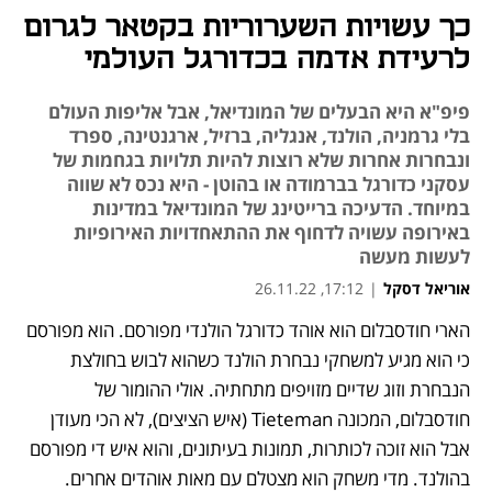
כך עשויות השערוריות בקטאר לגרום
לרעידת אדמה בכדורגל העולמי
פיפ"א היא הבעלים של המונדיאל, אבל אליפות העולם
בלי גרמניה, הולנד, אנגליה, ברזיל, ארגנטינה, ספרד
ונבחרות אחרות שלא רוצות להיות תלויות בגחמות של
עסקני כדורגל בברמודה או בהוטן - היא נכס לא שווה
במיוחד. הדעיכה ברייטינג של המונדיאל במדינות
באירופה עשויה לדחוף את ההתאחדויות האירופיות
לעשות מעשה
אוריאל דסקל
|
17:12, 26.11.22
הארי חודסבלום הוא אוהד כדורגל הולנדי מפורסם. הוא מפורסם 
נפתח בכרטיסייה חדשה
נפתח בכרטיסייה חדשה
נפתח בכרטיסייה חדשה
נפתח בכרטיסייה חדשה
נפתח בכרטיסייה חדשה
כי הוא מגיע למשחקי נבחרת הולנד כשהוא לבוש בחולצת 
הנבחרת וזוג שדיים מזויפים מתחתיה. אולי ההומור של 
חודסבלום, המכונה Tieteman (איש הציצים), לא הכי מעודן 
אבל הוא זוכה לכותרות, תמונות בעיתונים, והוא איש די מפורסם 
בהולנד. מדי משחק הוא מצטלם עם מאות אוהדים אחרים. 