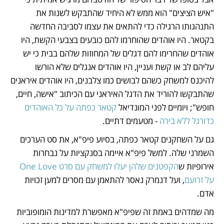
"איש הציצים" הוא ממש לא היחיד שהתבקש לשנות את 
התנהגותו הרגילה כדי להתאים את עצמו לסביבה החדשה 
בקטאר. היו אוהדים שהוחרמו להם כובעים בצבעי הקשת, היו 
אוהדים שהחרימו להם דגלים של המחוזות שלהם בבית כי יש 
עליהם לב או קשת ועניין, היו אוהדים אנגלים שלא הורשו 
להיכנס למשחק כשהם לבושים כמו צלבנים, היו אוהדים איראנים 
שהתבקשו להוריד את הדגל האיראני עם הכיתוב "אישה, חיים, 
חופש"; ויומיים לפני המונדיאל 
קטאר כפתה על כל האוהדים 
כדורגל ללא בירה
 - מטעמים דתיים. 
גם על השחקנים קטאר כפתה, בסיוע פיפ"א, את סט הערכים 
השמרני שלה. למשל פיפ"א איימה בסנקציות על נבחרות 
אירופיות ש
הקפטנים שלהן יעלו למשחק עם סרט One Love 
על זרועם
, ועל דנמרק נאסר להתאמן עם מסרים למען זכויות 
אדם. 
מה שמדהים באמת זה שפיפ"א מאפשרת למדינות הומופוביות 