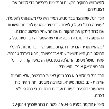
להשתמש בחוקים נוקשים וסנקציות כלכליות כדי לכפות את 
רצונותיהם.
הכדורגל, שהומצא בבריטניה, תמיד היה כלי משמעותי להפעלת 
"עוצמה רכה" בעולם, לאחר שבריטים שהגיעו למדינות השונות 
עם כדור ריתקו את המקומיים עם המשחק הפשוט להבנה. 
ההשפעה הזו נותרה הרבה אחרי שהאימפריה הבריטית נפלה.
"כשהאימפריה הבריטית תקרוס בסופו של דבר מתחת לגלגלי 
ההיסטוריה, היא תשאיר שתי אנדרטאות", ניבא ריצ'רד טרנבול, 
שהיה מושל מטעם הממלכה בטנגניקה שבאפריקה. "כדורגל 
והביטוי 'פאק אוף'". הוא צדק.
הכדורגל העולמי הוא כבר מזמן לא של הבריטים, אלא תופעה 
עולמית - גם בזכות פיפ"א. ובהרבה מובנים, תמיד היה כוח 
משמעותי בהפצת רעיונות וערכים הומניים. כי ככה פיפ"א 
רצתה.
פיפ"א הוקמה בפריז ב-1904, כשהיה ברור שצריך ארגון-על 