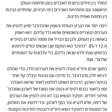
המולד בין חיילים גרמנים לאנגלים בזמן מלחמת העולם 
הראשונה וגם מתחרויות האבירים בימי הביניים, שהחליפו קרבות 
בין מחוזות ואפילו מדינות. 
רימה ייסד את הגביע העולמי והאמין שהכדורגל יסייע להפיץ את 
הערכים הנוצריים והאנושיים שהוא גדל עליהם. הוא האמין 
באחווה בין העמים, ולכן גם הגדיל את מספר החברים בפיפ"א 
מ-12 ל-85. "כדורגל הוא המקום שבו אנשים יכולים להיפגש 
בביטחון עצמי וללא שנאה בליבם, בלי עלבונות על השפתיים 
שלהם", אמר. 
במשך שנים פיפ"א פעלה להפיץ את הערכים הללו, וכדי שכולם 
ירגישו חלק מהכדורגל, כל מדינה עם נציגות קיבלה קול אחד 
בניהול הארגון. הדברים השתנו לחלוטין לאחר שז'ואו האבלנז' 
וספ בלאטר נכנסו לפיפ"א והפכו את המונדיאל לארגון שמגלגל 
מיליוני דולרים. תפקיד הנשיא כבר לא היה להפיץ את הערכים 
של רימה, אלא להביא עוד כסף לארגון. וכדי להשיג את השלטון, 
על המועמדים לתפקיד נשיא פיפ"א להבטיח למדינות הקטנות - 