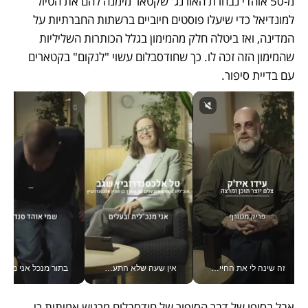
מ-50 אוהדי נבחרת האורנג' שקטאר מימנה להם את הטיול 
למונדיאל כדי שיעלו פוסטים חיוביים ברשתות החברתיות על 
המדינה, ואז ביטלה חלק מהמימון בגלל הכותרות השליליות 
שהמימון הזה זכה לו. כך שחודסבלום עשוי "לנקום" בקטארים 
עם בדיית סיפור. 
זה שינה לי את החיים: איך עידו איז'ק הופך את הסמארטפון לכלי צילום מקצועי_v
אין שעה שלא התעסקתי במשבר - טל אלכסנדרוביץ’ שגב מנהלת משברים תקשורתיים מכל מקום עם ה- Galaxy Z Fold8 Ultra שלה_v
בתור מנכל אני מקבל מאות הח
אבל בסופו של דבר הסיפור של חודסבלום מרגיש אמיתית כי 