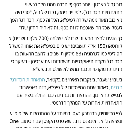
רוב גדול בארגון - יותר כסף (שהרבה ממנו הלך לראשי 
התאחדויות הכדורגל). לפי ייב רימה, נכדו של ז'יל, "סבי היה 
מאוכזב מאוד ממה שקרה לפיפ"א, הכל זה כסף. הכדורגל הפך 
לעסק שכל מה שאכפת לו זה כסף. זה לא היה החזון שלו". 
כך הגענו למצב המעוות שבו לאיי שלמה (700 אלף תושבים) או 
קורוסאו (150 אלף תושבים) יש כיום בפיפ"א את אותו המשקל 
הפוליטי כמו לגרמניה (83 מיליון תושבים); למצב המעוות בו 
הכדורגל מקדם תיאוקרטיות מושחתות ואת ערכיהן - בעיקר כי 
מדינות דמוקרטיות כבר ממש לא שולטות בפיפ"א. 
בשבוע שעבר, בעקבות האירועים בקטאר, 
התאחדות הכדורגל 
הדנית
, כאמור אחת המייסדות של פיפ"א, דנה באפשרות 
לנטישת הארגון. ההתאחדות במדינה כבר החלה בשיח עם 
התאחדויות אחרות על המהלך הדרמטי. 
לפי הדיווחים, בדנמרק כעסו במיוחד על ההתנהלות של פיפ"א 
ונשיאה ג'יאני אינפנטינו בנושא סרט הקפטן עם הכיתוב One 