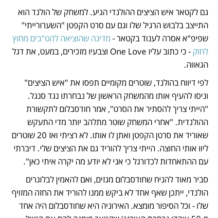
גם לקטאר איש הציצים ההולנדי הגיע. למשחק של הולנד הוא 
התייצב בלבוש הרגיל שלו וגם עם סרט הקפטן "השערורייתי" 
שפיפ"א אסרה לענוד בקטאר - 
מדינה שהוציאה להט"בים מחוץ 
לחוק
 - כי כתוב עליו One Love וצבעיו מזכירים, במעט, את דגל 
הגאווה.
לפי דיווח בהולנד, שוטרים מקומיים תפסו את "איש הציצים" 
וניסו להעיף אותו מהמשחק הראשון של נבחרתו נגד סנגל. 
"הייתי צריך להסתיר את הסרט", אמר חודסבלום לתקשורת 
ההולנדית. "אחרי המשחק שוטר מתלהב יותר מדי התעקש 
שאוריד את סרטן הקפטן ואתן לו אותו. לא רציתי ואז 20 שוטרים 
ליוו אותי החוצה. הייתי צריך להוריד גם את הציצים שלי. דיברתי 
עם ההתאחדות לכדורגל כי אני לא יודע מה יקרה איתי כאן".
סביר מאוד להניח שחודסבלום מגזים, ואם להאמין לבלוגרים 
הולנדי, ייתכן שאף אחד לא ביקש ממנו להוריד את החזה המזויף 
שלו - וכל הסיפור מומצא. האירוניה היא שחודסבלום היה אחד 