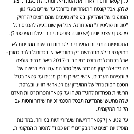
כגון קטאר ורוסיה לארח את המונדיאל ומתנהלת כעבד נרצע 
שלהן, אבל קונסת התאחדויות כדורגל על שירים בעלי גוון 
הומופובי של אוהדיהן. בפיפ"א טוענים שהם רוצים להרחיק 
"סוגיות פוליטיות" מהכדורגל, אבל אין שום בעיה להכניס דגל 
פלסטין לאצטדיונים (יש סוגיה פוליטית יותר בעולם מפלסטין?). 
התכופפות המדינות המערביות לגחמות ודרישות ממדינות לא 
דמוקרטיות לא מתרחשת רק במונדיאל או בכדורגל בלבד כמובן - 
אבל בכדורגל זה בולט במיוחד. ב-2017 ריאל מדריד אולצה 
להוריד צלב קטן מהכתר שעל סמל המועדון לפי דרישה של 
שותפיהם הערבים. אנשי באיירן מינכן מגנים על קטאר בגלל 
הסכם חסות גדול של המועדון עם קטאר איירווייז, ובצרפת 
הרשויות מפחדות להגיד משהו על קטאר והפרות זכויות האדם 
שלה מחשש שהמדינה תבטל הסכמי זכויות שידור וחסות עם 
הליגה המקומית. 
על פניו, אין לקטאר דרישות שערורייתיות במיוחד. במדינות 
מוסלמיות רוצים שהמבקרים "יראו כבוד" למסורות המקומיות, 