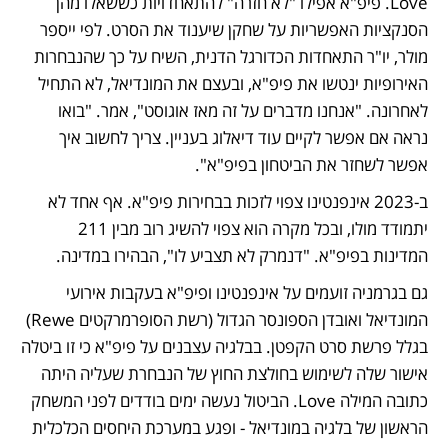
Love. פיפ"א אפילו "לא חזרה" להתאחדויות כששאלו מהן 
הסנקציות האפשריות על שחקן שיענוד את הסרט. לפי ייספר 
מולר, יו"ר התאחדות הכדורגל הדנית, השיח על כך שהנבחרות 
האירופיות ינטשו את פיפ"א, ובעצם את המונדיאל, לא התחיל 
לאחרונה. "אנחנו מדברים על זה מאז אוגוסט", אמר. "בואו 
נראה אם אפשר לקיים עוד דיאלוג בעניין. צריך לחשוב איך 
אפשר לשחזר את הביטחון בפיפ"א". 
ב-2023 אינפנטינו צפוי לזכות בבחירות פיפ"א. אף אחד לא 
יתמודד מולו, ובכל מקרה הוא צפוי להשיג רוב מבין 211 
המדינות בפיפ"א. "דנמרק לא תצביע לו", הבהירו במדינה.
גם בגרמניה זועמים על אינפנטינו ופיפ"א בעקבות אירועי 
המונדיאל ואובדן הספונסר הגדול (רשת הסופרמרקטים Rewe) 
בגלל פרשת סרט הקפטן. בבלגיה עצבנים על פיפ"א כי זו ביטלה 
אישור שלה לשימוש בחולצת החוץ של הנבחרת שעליה היתה 
כתובה המילה Love. הביטול נעשה ימים בודדים לפני המשחק 
הראשון של בלגיה במונדיאל - ופגע במערכת היחסים הכלכלית 